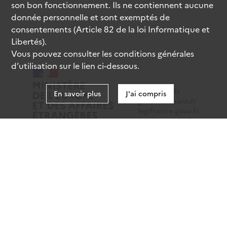
son bon fonctionnement. Ils ne contiennent aucune
donnée personnelle et sont exemptés de
consentements (Article 82 de la loi Informatique et
Libertés).
Vous pouvez consulter les conditions générales
d’utilisation sur le lien ci-dessous.
data.gouv.fr
En savoir plus
J'ai compris
gouvernement.fr
legifrance.gouv.fr
service-public.fr
Mentions légales
Données personnelles
CGU
Gestion des cookies
Accessibilité : partiellement conforme
Sauf mention contraire, tous les contenus de ce site sont
sous
licence etalab-2.0