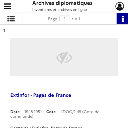
Ouvrir le menu déroulant
Archives diplomatiques
Page
sur 1
ésultat n°
1
Extinfor - Pages de France
Date
1948-1951
Cote
4DOC/1-49 (Cote de
commande)
Contexte : Extinfor - Pages de France