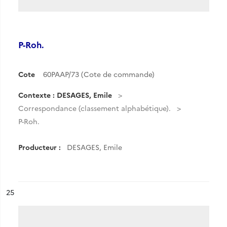
P-Roh.
Cote
60PAAP/73 (Cote de commande)
Contexte : DESAGES, Emile
Correspondance (classement alphabétique).
P-Roh.
Producteur :
DESAGES, Emile
ésultat n°
25