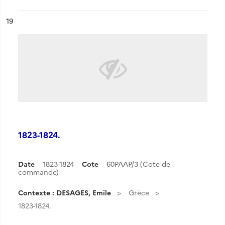
ésultat n°
19
1823-1824.
Date
1823-1824
Cote
60PAAP/3 (Cote de
commande)
Contexte : DESAGES, Emile
Grèce
1823-1824.