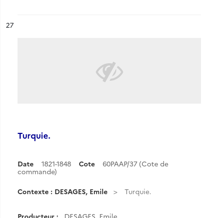
ésultat n°
27
Turquie.
Date
1821-1848
Cote
60PAAP/37 (Cote de
commande)
Contexte : DESAGES, Emile
Turquie.
Producteur :
DESAGES, Emile