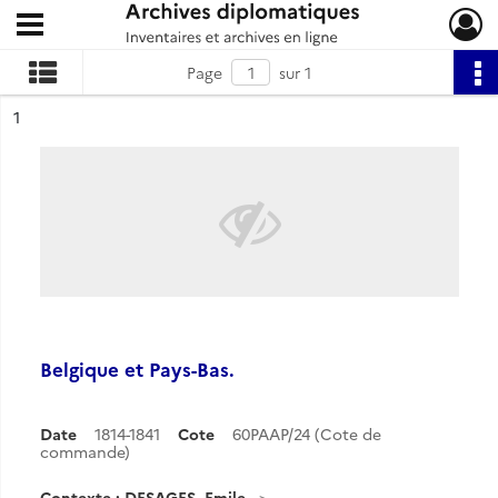
Ouvrir le menu déroulant
Archives diplomatiques
Page
sur 1
ésultat n°
1
Belgique et Pays-Bas.
Date
1814-1841
Cote
60PAAP/24 (Cote de
commande)
Contexte : DESAGES, Emile