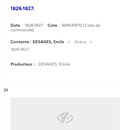
1826-1827.
Date
1826-1827
Cote
60PAAP/10 (Cote de
commande)
Contexte : DESAGES, Emile
Grèce
1826-1827.
Producteur :
DESAGES, Emile
ésultat n°
24