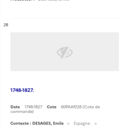
ésultat n°
28
1748-1827.
Date
1748-1827
Cote
60PAAP/28 (Cote de
commande)
Contexte : DESAGES, Emile
Espagne.