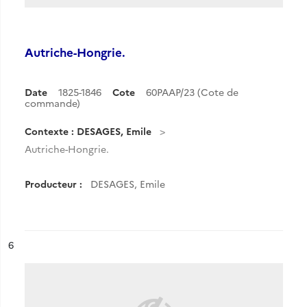
Autriche-Hongrie.
Date
1825-1846
Cote
60PAAP/23 (Cote de
commande)
Contexte : DESAGES, Emile
Autriche-Hongrie.
Producteur :
DESAGES, Emile
ésultat n°
6