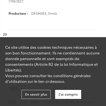
1748-1827.
Producteur :
DESAGES, Emile
ésultat n°
29
Ce site utilise des
cookies
techniques nécessaires à
son bon fonctionnement. Ils ne contiennent aucune
donnée personnelle et sont exemptés de
consentements (Article 82 de la loi Informatique et
Libertés).
Vous pouvez consulter les conditions générales
d’utilisation sur le lien ci-dessous.
1826.
En savoir plus
J'ai compris
Date
1826
Cote
60PAAP/9 (Cote de commande)