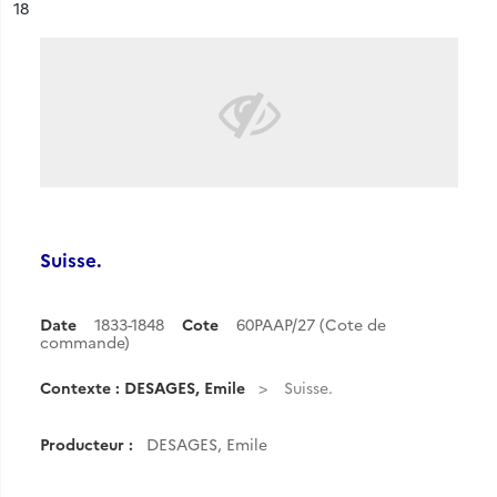
ésultat n°
18
Suisse.
Date
1833-1848
Cote
60PAAP/27 (Cote de
commande)
Contexte : DESAGES, Emile
Suisse.
Producteur :
DESAGES, Emile