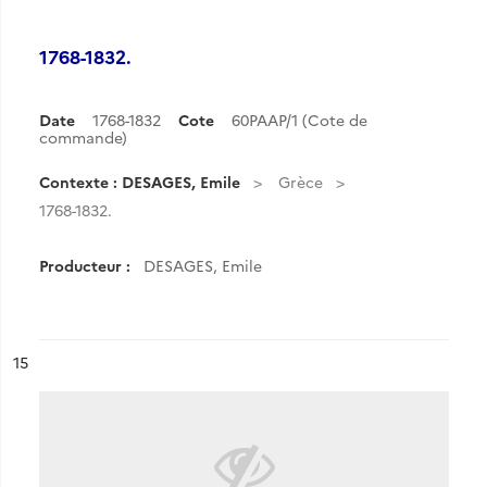
1768-1832.
Date
1768-1832
Cote
60PAAP/1 (Cote de
commande)
Contexte : DESAGES, Emile
Grèce
1768-1832.
Producteur :
DESAGES, Emile
ésultat n°
15