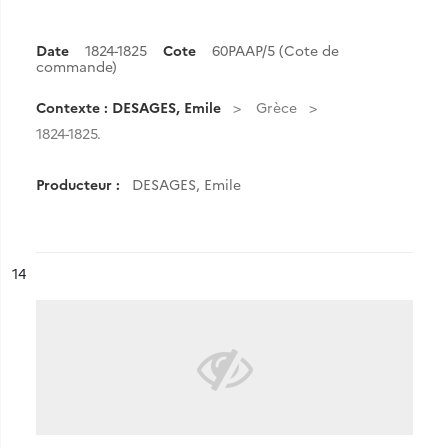
Date
1824-1825
Cote
60PAAP/5 (Cote de
commande)
Contexte : DESAGES, Emile
Grèce
1824-1825.
Producteur :
DESAGES, Emile
ésultat n°
14