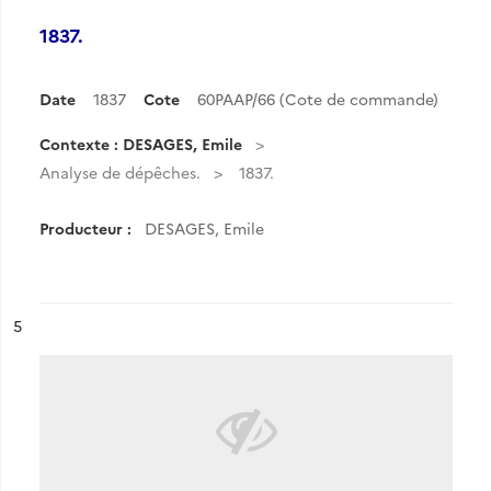
1837.
Date
1837
Cote
60PAAP/66 (Cote de commande)
Contexte : DESAGES, Emile
Analyse de dépêches.
1837.
Producteur :
DESAGES, Emile
ésultat n°
5