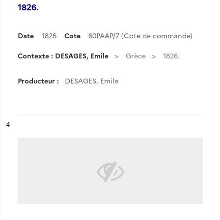
1826.
Date
1826
Cote
60PAAP/7 (Cote de commande)
Contexte : DESAGES, Emile
Grèce
1826.
Producteur :
DESAGES, Emile
ésultat n°
4