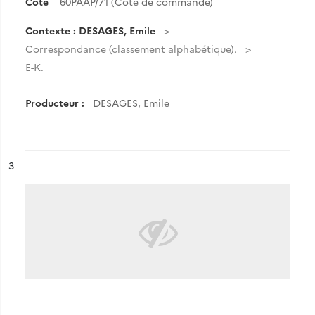
Cote
60PAAP/71 (Cote de commande)
Contexte : DESAGES, Emile
Correspondance (classement alphabétique).
E-K.
Producteur :
DESAGES, Emile
ésultat n°
3