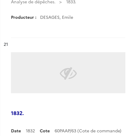
Analyse de dépêches.
1833.
Producteur :
DESAGES, Emile
ésultat n°
21
1832.
Date
1832
Cote
60PAAP/63 (Cote de commande)