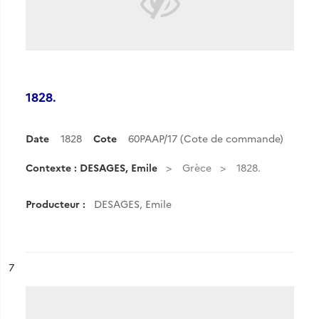
1828.
Date
1828
Cote
60PAAP/17 (Cote de commande)
Contexte : DESAGES, Emile
Grèce
1828.
Producteur :
DESAGES, Emile
ésultat n°
7