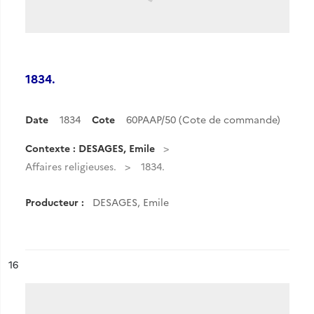
1834.
Date
1834
Cote
60PAAP/50 (Cote de commande)
Contexte : DESAGES, Emile
Affaires religieuses.
1834.
Producteur :
DESAGES, Emile
ésultat n°
16