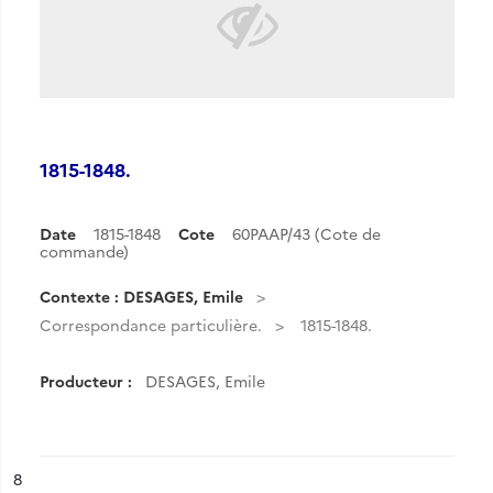
1815-1848.
Date
1815-1848
Cote
60PAAP/43 (Cote de
commande)
Contexte : DESAGES, Emile
Correspondance particulière.
1815-1848.
Producteur :
DESAGES, Emile
ésultat n°
8