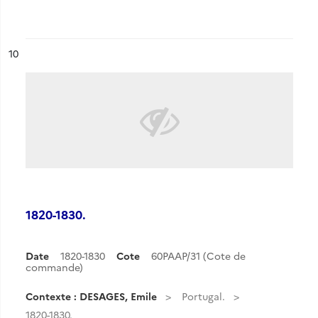
ésultat n°
10
1820-1830.
Date
1820-1830
Cote
60PAAP/31 (Cote de
commande)
Contexte : DESAGES, Emile
Portugal.
1820-1830.