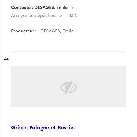
Contexte : DESAGES, Emile
Analyse de dépêches.
1832.
Producteur :
DESAGES, Emile
ésultat n°
22
Grèce, Pologne et Russie.