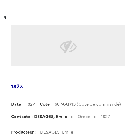
ésultat n°
9
1827.
Date
1827
Cote
60PAAP/13 (Cote de commande)
Contexte : DESAGES, Emile
Grèce
1827.
Producteur :
DESAGES, Emile