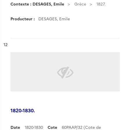
Contexte : DESAGES, Emile
Grèce
1827.
Producteur :
DESAGES, Emile
ésultat n°
12
1820-1830.
Date
1820-1830
Cote
60PAAP/32 (Cote de