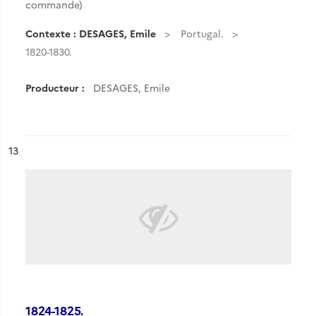
commande)
Contexte : DESAGES, Emile
Portugal.
1820-1830.
Producteur :
DESAGES, Emile
ésultat n°
13
1824-1825.