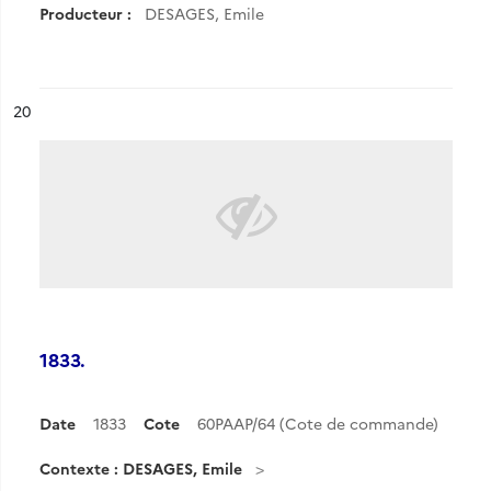
Producteur :
DESAGES, Emile
ésultat n°
20
1833.
Date
1833
Cote
60PAAP/64 (Cote de commande)
Contexte : DESAGES, Emile