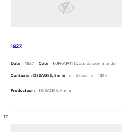
1827.
Date
1827
Cote
60PAAP/11 (Cote de commande)
Contexte : DESAGES, Emile
Grèce
1827.
Producteur :
DESAGES, Emile
ésultat n°
17