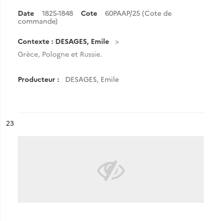
Date
1825-1848
Cote
60PAAP/25 (Cote de
commande)
Contexte : DESAGES, Emile
Grèce, Pologne et Russie.
Producteur :
DESAGES, Emile
ésultat n°
23