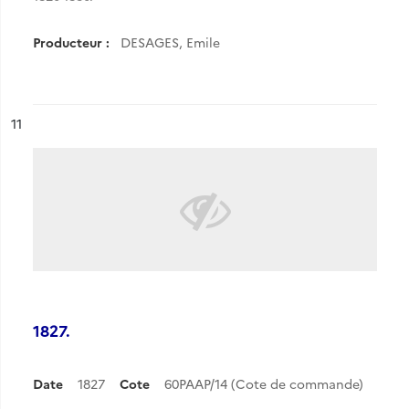
Producteur :
DESAGES, Emile
ésultat n°
11
1827.
Date
1827
Cote
60PAAP/14 (Cote de commande)