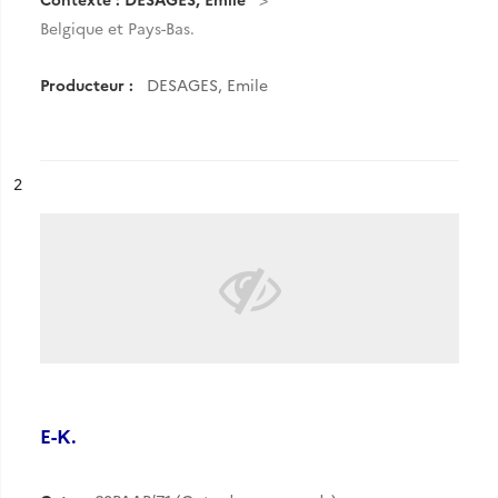
Belgique et Pays-Bas.
Producteur :
DESAGES, Emile
ésultat n°
2
E-K.