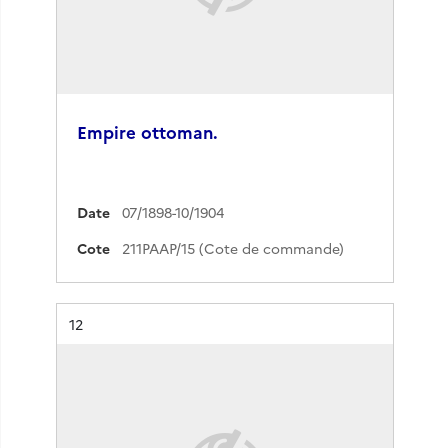
Empire ottoman.
Date
07/1898-10/1904
Cote
211PAAP/15 (Cote de commande)
Résultat n°
12