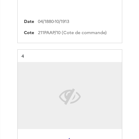
Date
04/1880-10/1913
Cote
211PAAP/10 (Cote de commande)
Résultat n°
4