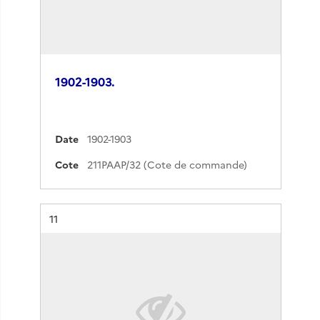
1902-1903.
Date
1902-1903
Cote
211PAAP/32 (Cote de commande)
Résultat n°
11