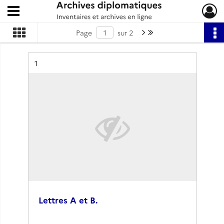
Ouvrir le menu déroulant
Archives diplomatiques
Page suivante : 1/2
Dernière page
Page
sur 2
Résultat n°
1
Lettres A et B.