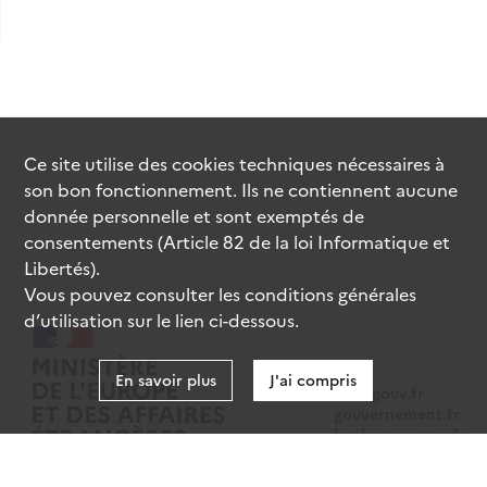
Ce site utilise des
cookies
techniques nécessaires à
son bon fonctionnement. Ils ne contiennent aucune
donnée personnelle et sont exemptés de
consentements (Article 82 de la loi Informatique et
Libertés).
Vous pouvez consulter les conditions générales
d’utilisation sur le lien ci-dessous.
En savoir plus
J'ai compris
data.gouv.fr
gouvernement.fr
legifrance.gouv.fr
service-public.fr