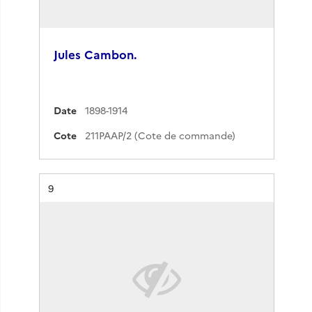
Jules Cambon.
Date
1898-1914
Cote
211PAAP/2 (Cote de commande)
Résultat n°
9