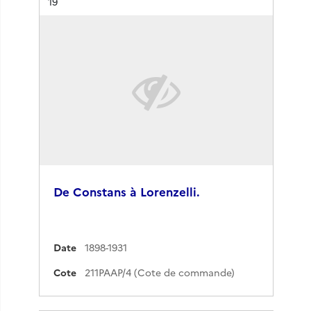
Résultat n°
19
De Constans à Lorenzelli.
Date
1898-1931
Cote
211PAAP/4 (Cote de commande)