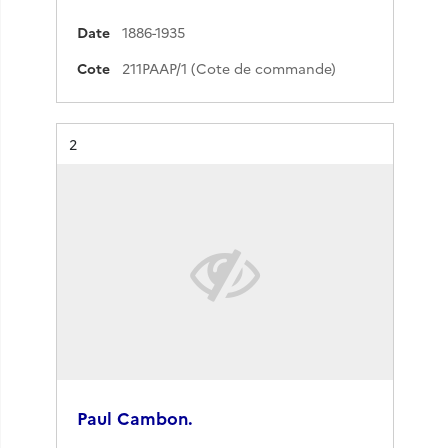
Date
1886-1935
Cote
211PAAP/1 (Cote de commande)
Résultat n°
2
Paul Cambon.