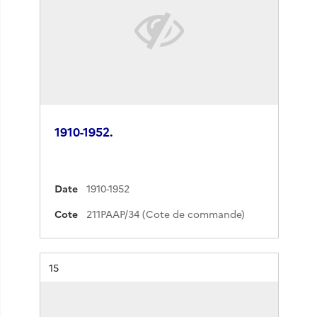
1910-1952.
Date
1910-1952
Cote
211PAAP/34 (Cote de commande)
Résultat n°
15