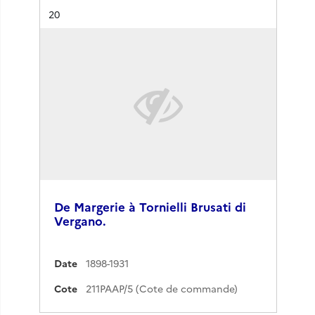
Résultat n°
20
De Margerie à Tornielli Brusati di
Vergano.
Date
1898-1931
Cote
211PAAP/5 (Cote de commande)