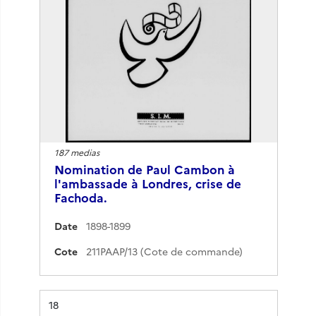
187 medias
Nomination de Paul Cambon à
l'ambassade à Londres, crise de
Fachoda.
Date
1898-1899
Cote
211PAAP/13 (Cote de commande)
Résultat n°
18