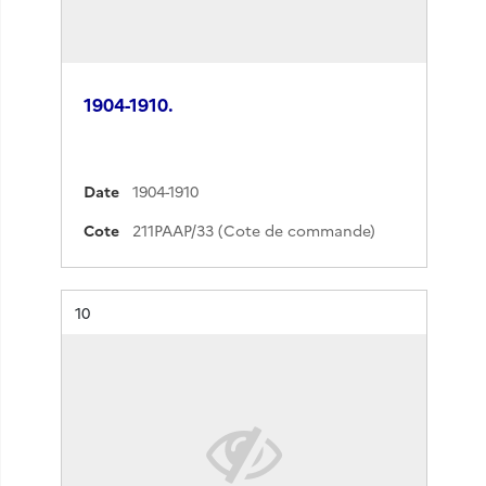
1904-1910.
Date
1904-1910
Cote
211PAAP/33 (Cote de commande)
Résultat n°
10