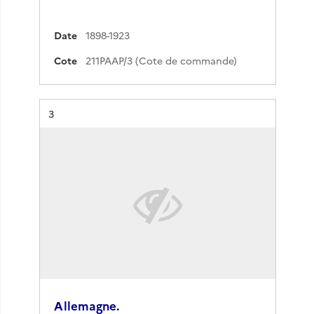
Date
1898-1923
Cote
211PAAP/3 (Cote de commande)
Résultat n°
3
Allemagne.