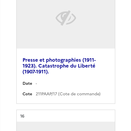
Presse et photographies (1911-
1923). Catastrophe du Liberté
(1907-1911).
Date
-
Cote
211PAAP/17 (Cote de commande)
Résultat n°
16