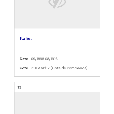
Italie.
Date
09/1898-08/1916
Cote
211PAAP/12 (Cote de commande)
Résultat n°
13