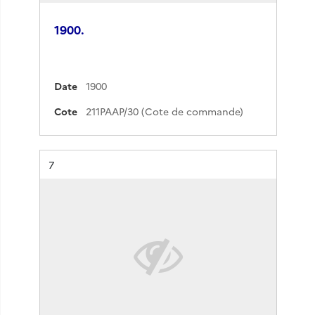
1900.
Date
1900
Cote
211PAAP/30 (Cote de commande)
Résultat n°
7