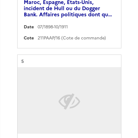
Maroc, Espagne, États-Unis,
incident de Hull ou du Dogger
Bank. Affaires politiques dont qu…
Date
07/1898-10/1911
Cote
211PAAP/16 (Cote de commande)
Résultat n°
5