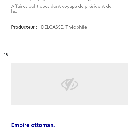
Affaires politiques dont voyage du président de
la...
Producteur :
DELCASSÉ, Théophile
ésultat n°
15
Empire ottoman.