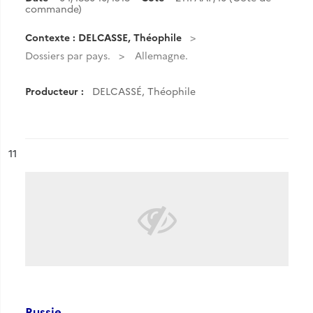
commande)
Contexte : DELCASSE, Théophile
Dossiers par pays.
Allemagne.
Producteur :
DELCASSÉ, Théophile
ésultat n°
11
Russie.