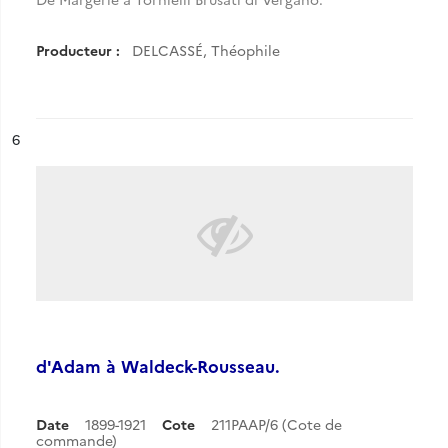
Producteur :
DELCASSÉ, Théophile
ésultat n°
6
d'Adam à Waldeck-Rousseau.
Date
1899-1921
Cote
211PAAP/6 (Cote de
commande)