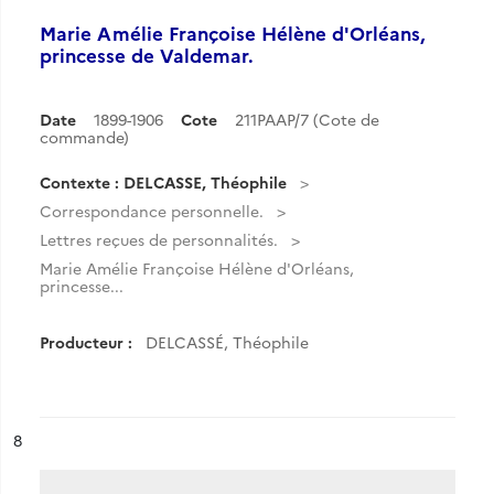
Marie Amélie Françoise Hélène d'Orléans,
princesse de Valdemar.
Date
1899-1906
Cote
211PAAP/7 (Cote de
commande)
Contexte : DELCASSE, Théophile
Correspondance personnelle.
Lettres reçues de personnalités.
Marie Amélie Françoise Hélène d'Orléans,
princesse...
Producteur :
DELCASSÉ, Théophile
ésultat n°
8