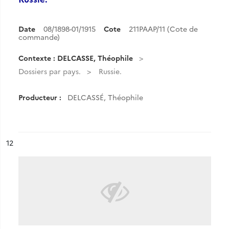
Date
08/1898-01/1915
Cote
211PAAP/11 (Cote de
commande)
Contexte : DELCASSE, Théophile
Dossiers par pays.
Russie.
Producteur :
DELCASSÉ, Théophile
ésultat n°
12