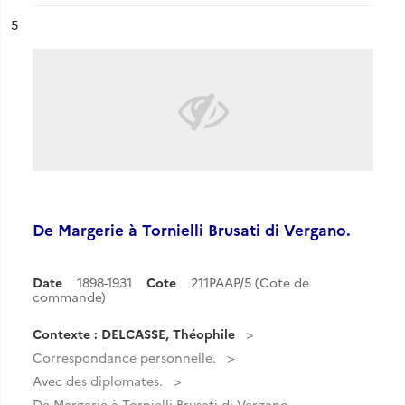
ésultat n°
5
De Margerie à Tornielli Brusati di Vergano.
Date
1898-1931
Cote
211PAAP/5 (Cote de
commande)
Contexte : DELCASSE, Théophile
Correspondance personnelle.
Avec des diplomates.
De Margerie à Tornielli Brusati di Vergano.