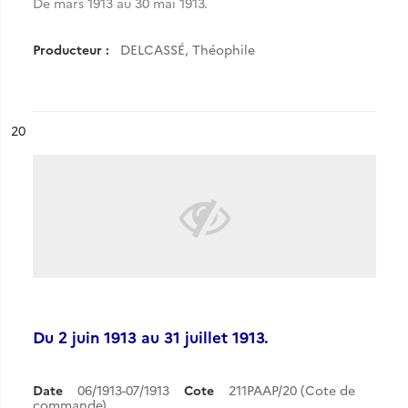
De mars 1913 au 30 mai 1913.
Producteur :
DELCASSÉ, Théophile
ésultat n°
20
Du 2 juin 1913 au 31 juillet 1913.
Date
06/1913-07/1913
Cote
211PAAP/20 (Cote de
commande)