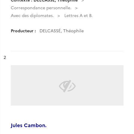
Correspondance personnelle.
Avec des diplomates.
Lettres A et B.
Producteur :
DELCASSÉ, Théophile
ésultat n°
2
Jules Cambon.