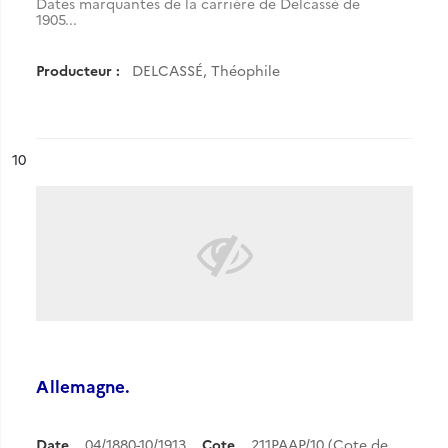
Dates marquantes de la carrière de Delcassé de
1905...
Producteur :
DELCASSÉ, Théophile
ésultat n°
10
Allemagne.
Date
04/1880-10/1913
Cote
211PAAP/10 (Cote de