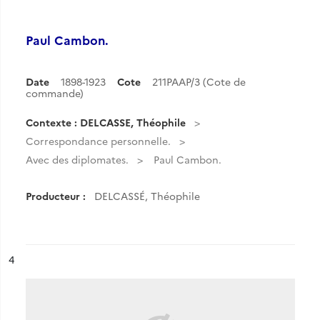
Paul Cambon.
Date
1898-1923
Cote
211PAAP/3 (Cote de
commande)
Contexte : DELCASSE, Théophile
Correspondance personnelle.
Avec des diplomates.
Paul Cambon.
Producteur :
DELCASSÉ, Théophile
ésultat n°
4