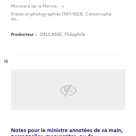
Ministère de la Marine.
Presse et photographies (1911-1923). Catastrophe
du...
Producteur :
DELCASSÉ, Théophile
ésultat n°
18
Notes pour le ministre annotées de sa main,
personnelles, manuscrites, ou de