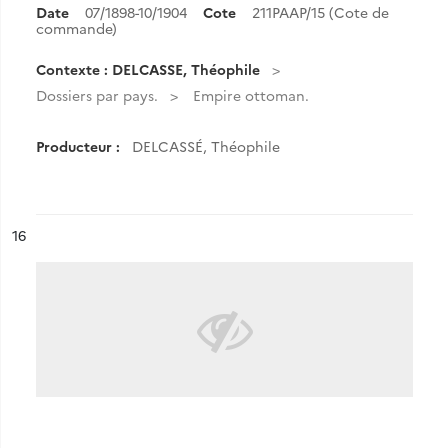
Date
07/1898-10/1904
Cote
211PAAP/15 (Cote de
commande)
Contexte : DELCASSE, Théophile
Dossiers par pays.
Empire ottoman.
Producteur :
DELCASSÉ, Théophile
ésultat n°
16