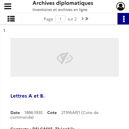
Ouvrir le menu déroulant
Archives diplomatiques
Page suivante : 1/2
Dernière page
Page
sur 2
ésultat n°
1
Lettres A et B.
Date
1886-1935
Cote
211PAAP/1 (Cote de
commande)
Contexte : DELCASSE, Théophile