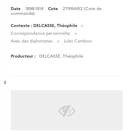
Date
1898-1914
Cote
211PAAP/2 (Cote de
commande)
Contexte : DELCASSE, Théophile
Correspondance personnelle.
Avec des diplomates.
Jules Cambon.
Producteur :
DELCASSÉ, Théophile
ésultat n°
3