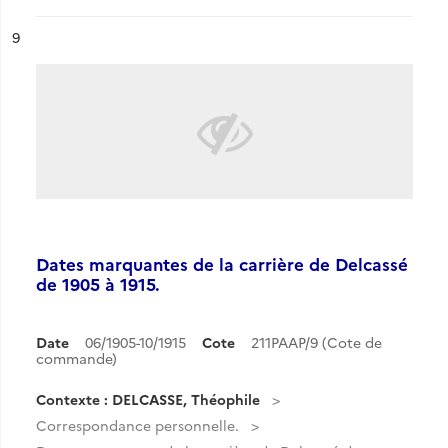
ésultat n°
9
Dates marquantes de la carrière de Delcassé
de 1905 à 1915.
Date
06/1905-10/1915
Cote
211PAAP/9 (Cote de
commande)
Contexte : DELCASSE, Théophile
Correspondance personnelle.