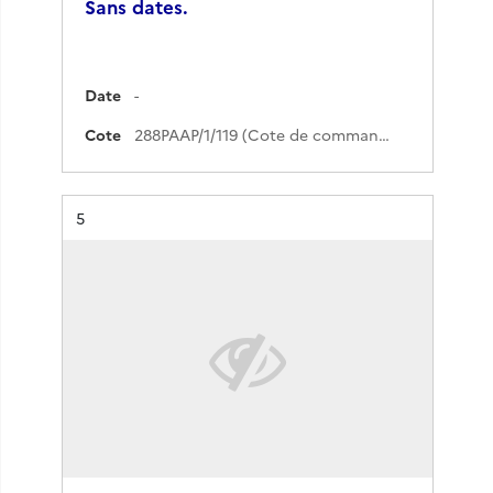
Sans dates.
Date
-
Cote
288PAAP/1/119 (Cote de commande)
Résultat n°
5