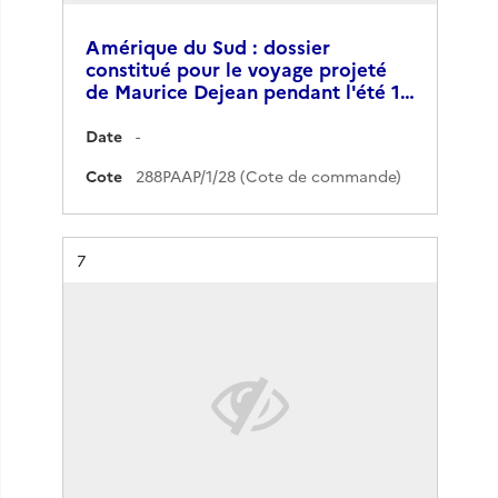
Amérique du Sud : dossier
constitué pour le voyage projeté
de Maurice Dejean pendant l'été 1…
Date
-
Cote
288PAAP/1/28 (Cote de commande)
Résultat n°
7