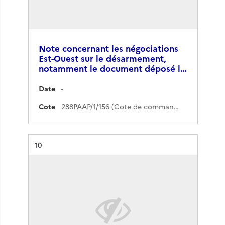
Note concernant les négociations
Est-Ouest sur le désarmement,
notamment le document déposé l…
Date
-
Cote
288PAAP/1/156 (Cote de commande)
Résultat n°
10