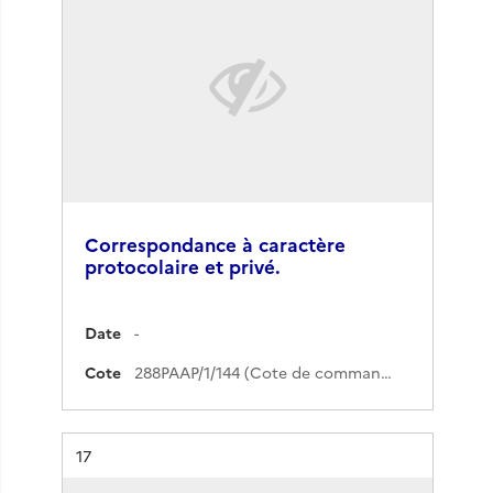
Correspondance à caractère
protocolaire et privé.
Date
-
Cote
288PAAP/1/144 (Cote de commande)
Résultat n°
17