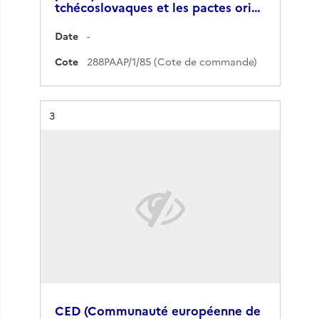
tchécoslovaques et les pactes ori…
Date
-
Cote
288PAAP/1/85 (Cote de commande)
Résultat n°
3
CED (Communauté européenne de