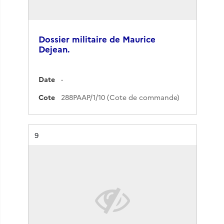
Dossier militaire de Maurice
Dejean.
Date
-
Cote
288PAAP/1/10 (Cote de commande)
Résultat n°
9