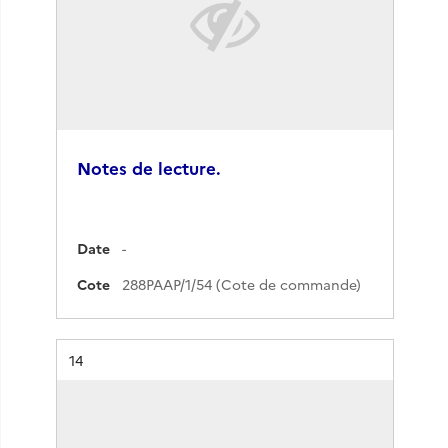
Notes de lecture.
Date
-
Cote
288PAAP/1/54 (Cote de commande)
Résultat n°
14