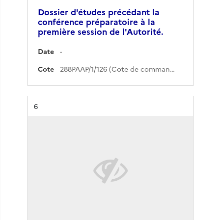
Dossier d'études précédant la
conférence préparatoire à la
première session de l'Autorité.
Date
-
Cote
288PAAP/1/126 (Cote de commande)
Résultat n°
6