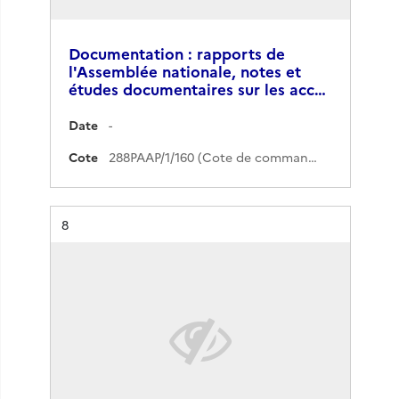
Documentation : rapports de
l'Assemblée nationale, notes et
études documentaires sur les acc…
Date
-
Cote
288PAAP/1/160 (Cote de commande)
Résultat n°
8