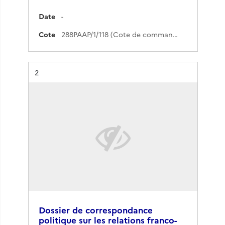
Date
-
Cote
288PAAP/1/118 (Cote de commande)
Résultat n°
2
Dossier de correspondance
politique sur les relations franco-