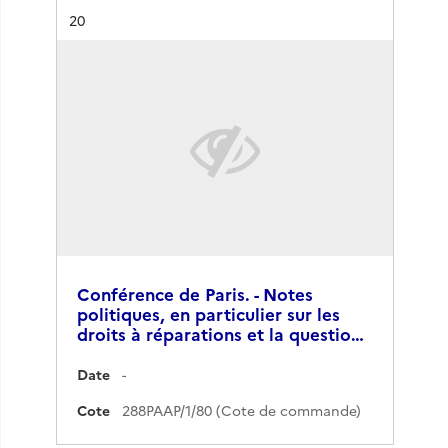
Résultat n°
20
Conférence de Paris. - Notes
politiques, en particulier sur les
droits à réparations et la questio…
Date
-
Cote
288PAAP/1/80 (Cote de commande)