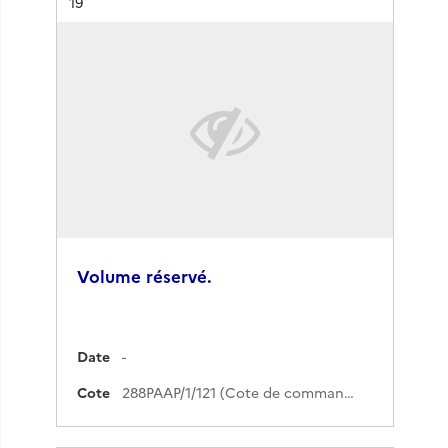
Résultat n°
19
Volume réservé.
Date
-
Cote
288PAAP/1/121 (Cote de commande)