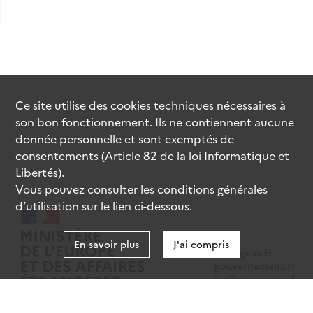
Ce site utilise des
cookies
techniques nécessaires à
son bon fonctionnement. Ils ne contiennent aucune
donnée personnelle et sont exemptés de
consentements (Article 82 de la loi Informatique et
Libertés).
Vous pouvez consulter les conditions générales
d’utilisation sur le lien ci-dessous.
En savoir plus
J'ai compris
data.gouv.fr
gouvernement.fr
legifrance.gouv.fr
service-public.fr