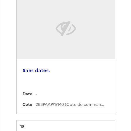
Sans dates.
Date
-
Cote
288PAAP/1/140 (Cote de commande)
Résultat n°
18