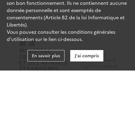
son bon fonctionnement. Ils ne contiennent aucune
donnée personnelle et sont exemptés de
consentements (Article 82 de la loi Informatique et
Libertés).
Vous pouvez consulter les conditions générales
d’utilisation sur le lien ci-dessous.
data.gouv.fr
En savoir plus
J'ai compris
gouvernement.fr
legifrance.gouv.fr
service-public.fr
Mentions légales
Données personnelles
CGU
Gestion des cookies
Accessibilité : partiellement conforme
Sauf mention contraire, tous les contenus de ce site sont
sous
licence etalab-2.0