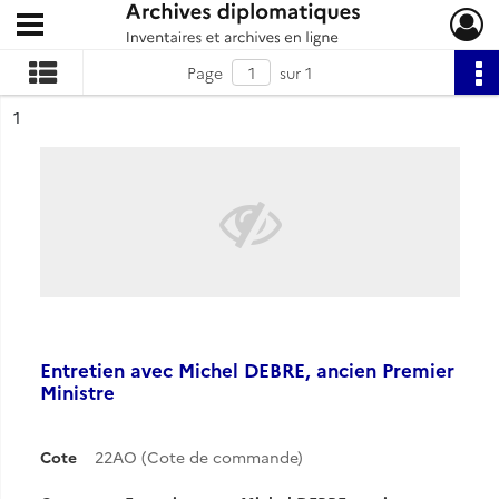
Ouvrir le menu déroulant
Archives diplomatiques
Page
sur 1
ésultat n°
1
Entretien avec Michel DEBRE, ancien Premier
Ministre
Cote
22AO (Cote de commande)