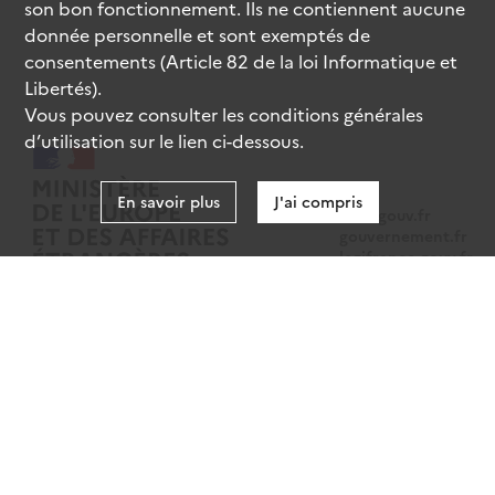
son bon fonctionnement. Ils ne contiennent aucune
donnée personnelle et sont exemptés de
consentements (Article 82 de la loi Informatique et
Libertés).
Vous pouvez consulter les conditions générales
d’utilisation sur le lien ci-dessous.
En savoir plus
J'ai compris
data.gouv.fr
gouvernement.fr
legifrance.gouv.fr
service-public.fr
Mentions légales
Données personnelles
CGU
Gestion des cookies
Accessibilité : partiellement conforme
Sauf mention contraire, tous les contenus de ce site sont sous
licence
etalab-2.0