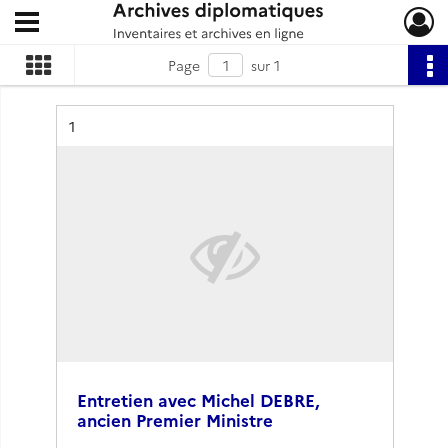
Ouvrir le menu déroulant
Archives diplomatiques
Page
sur 1
Résultat n°
1
Entretien avec Michel DEBRE,
ancien Premier Ministre