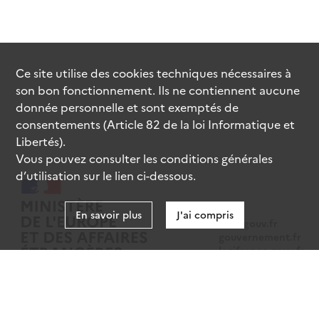
Ce site utilise des
cookies
techniques nécessaires à
son bon fonctionnement. Ils ne contiennent aucune
donnée personnelle et sont exemptés de
consentements (Article 82 de la loi Informatique et
Libertés).
Vous pouvez consulter les conditions générales
d’utilisation sur le lien ci-dessous.
En savoir plus
J'ai compris
data.gouv.fr
gouvernement.fr
legifrance.gouv.fr
service-public.fr