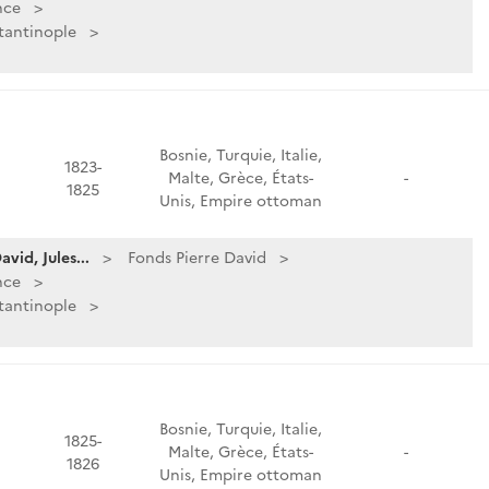
nce
tantinople
Bosnie, Turquie, Italie,
1823-
Malte, Grèce, États-
-
1825
Unis, Empire ottoman
vid, Jules...
Fonds Pierre David
nce
tantinople
Bosnie, Turquie, Italie,
1825-
Malte, Grèce, États-
-
1826
Unis, Empire ottoman