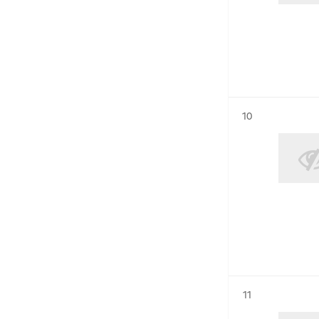
Résultat n°
10
Résultat n°
11