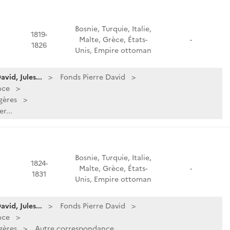
Bosnie, Turquie, Italie,
1819-
Malte, Grèce, États-
-
1826
Unis, Empire ottoman
vid, Jules...
Fonds Pierre David
nce
gères
r...
Bosnie, Turquie, Italie,
1824-
Malte, Grèce, États-
-
1831
Unis, Empire ottoman
vid, Jules...
Fonds Pierre David
nce
gères
Autre correspondance.