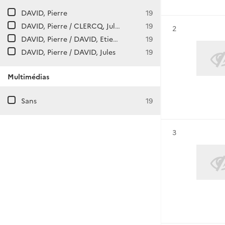
DAVID, Pierre
19
DAVID, Pierre / CLERCQ, Jules de
19
Résultat n°
2
DAVID, Pierre / DAVID, Etienne
19
DAVID, Pierre / DAVID, Jules
19
Multimédias
Sans
19
Résultat n°
3