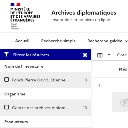
Recherche simple
Recherche guidée
Archives diplomatiques
Filtrer les résultats
Cote 
Nom de l'inventaire
Médi
Fonds Pierre David, Etienne David, Jules David, Jules de Clercq
19
Résultat n°
1
Organisme
Centre des archives diplomatiques de Nantes
19
Producteurs