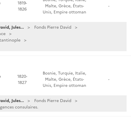
e
1819-
Malte, Grèce, États-
-
1826
Unis, Empire ottoman
vid, Jules...
Fonds Pierre David
nce
tantinople
Bosnie, Turquie, Italie,
e
1820-
Malte, Grèce, États-
-
1827
Unis, Empire ottoman
vid, Jules...
Fonds Pierre David
agences consulaires.