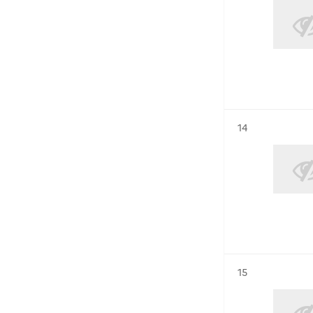
Résultat n°
14
Résultat n°
15