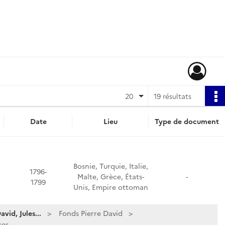
20
19 résultats
Date
Lieu
Type de document
Bosnie, Turquie, Italie,
1796-
Malte, Grèce, États-
-
1799
Unis, Empire ottoman
vid, Jules...
Fonds Pierre David
es...