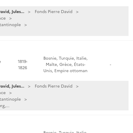
vid, Jules...
Fonds Pierre David
nce
tantinople
Bosnie, Turquie, Italie,
e
1819-
Malte, Grèce, États-
-
1826
Unis, Empire ottoman
vid, Jules...
Fonds Pierre David
nce
tantinople
g,...
Bosnie, Turquie, Italie,