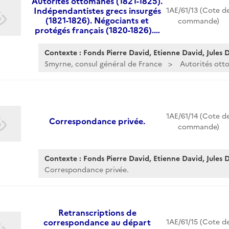
Autorités ottomanes (1821-1825).
Indépendantistes grecs insurgés
1AE/61/13 (Cote d
(1821-1826). Négociants et
commande)
protégés français (1820-1826).…
Contexte : Fonds Pierre David, Etienne David, Jules Da
Smyrne, consul général de France
Autorités otto
1AE/61/14 (Cote d
Correspondance privée.
commande)
Contexte : Fonds Pierre David, Etienne David, Jules Da
Correspondance privée.
Retranscriptions de
correspondance au départ
1AE/61/15 (Cote d