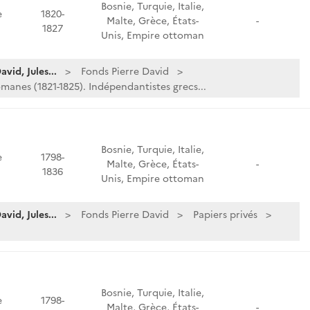
Bosnie, Turquie, Italie,
e
1820-
Malte, Grèce, États-
-
1827
Unis, Empire ottoman
vid, Jules...
Fonds Pierre David
manes (1821-1825). Indépendantistes grecs...
Bosnie, Turquie, Italie,
e
1798-
Malte, Grèce, États-
-
1836
Unis, Empire ottoman
vid, Jules...
Fonds Pierre David
Papiers privés
Bosnie, Turquie, Italie,
e
1798-
Malte, Grèce, États-
-