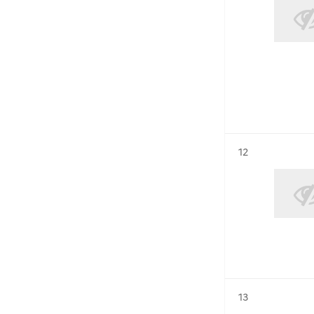
Résultat n°
12
Résultat n°
13