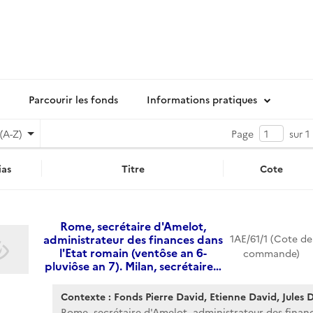
Parcourir les fonds
Informations pratiques
(A-Z)
Page
sur 1
as
Titre
Cote
Rome, secrétaire d'Amelot,
administrateur des finances dans
1AE/61/1 (Cote de
l'Etat romain (ventôse an 6-
commande)
pluviôse an 7). Milan, secrétaire…
Contexte : Fonds Pierre David, Etienne David, Jules Da
Rome, secrétaire d'Amelot, administrateur des financ