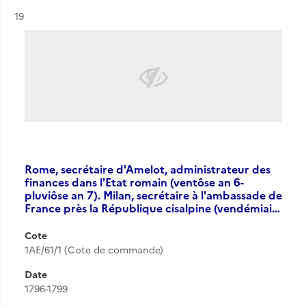
Résultat n°
19
Rome, secrétaire d'Amelot, administrateur des
finances dans l'Etat romain (ventôse an 6-
pluviôse an 7). Milan, secrétaire à l'ambassade de
France près la République cisalpine (vendémiai…
Cote
1AE/61/1 (Cote de commande)
Date
1796-1799