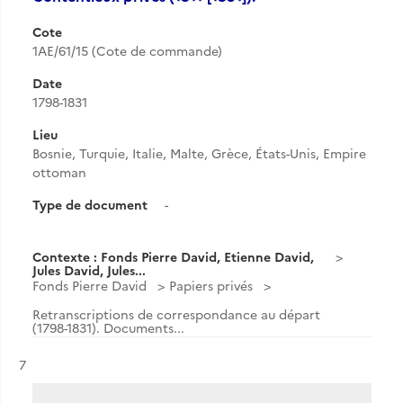
Cote
1AE/61/15 (Cote de commande)
Date
1798-1831
Lieu
Bosnie, Turquie, Italie, Malte, Grèce, États-Unis, Empire
ottoman
Type de document
-
Contexte : Fonds Pierre David, Etienne David,
Jules David, Jules...
Fonds Pierre David
Papiers privés
Retranscriptions de correspondance au départ
(1798-1831). Documents...
Résultat n°
7