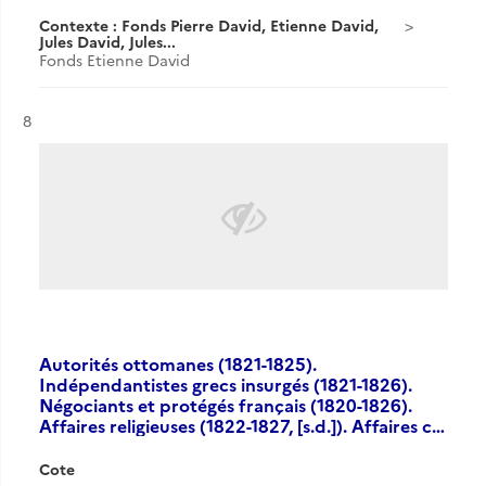
Contexte : Fonds Pierre David, Etienne David,
Jules David, Jules...
Fonds Etienne David
Résultat n°
8
Autorités ottomanes (1821-1825).
Indépendantistes grecs insurgés (1821-1826).
Négociants et protégés français (1820-1826).
Affaires religieuses (1822-1827, [s.d.]). Affaires c…
Cote