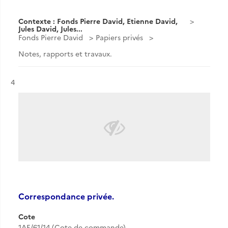
Contexte : Fonds Pierre David, Etienne David,
Jules David, Jules...
Fonds Pierre David
Papiers privés
Notes, rapports et travaux.
Résultat n°
4
Correspondance privée.
Cote
1AE/61/14 (Cote de commande)