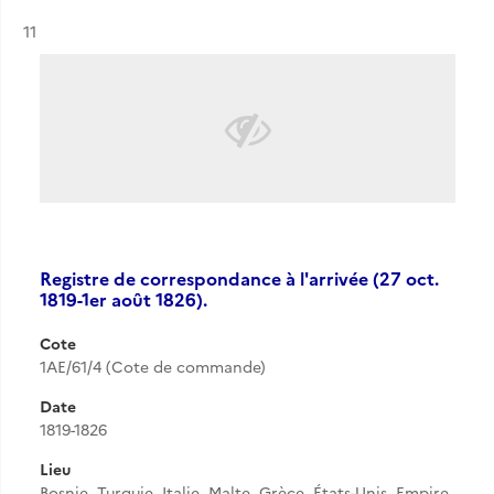
Résultat n°
11
Registre de correspondance à l'arrivée (27 oct.
1819-1er août 1826).
Cote
1AE/61/4 (Cote de commande)
Date
1819-1826
Lieu
Bosnie, Turquie, Italie, Malte, Grèce, États-Unis, Empire