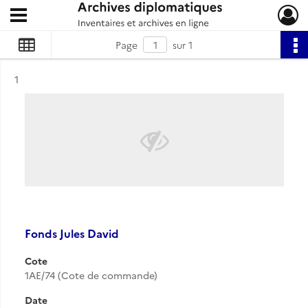
Ouvrir le menu déroulant
Archives diplomatiques
Page
sur 1
Résultat n°
1
Fonds Jules David
Cote
1AE/74 (Cote de commande)
Date