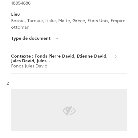
1885-1886
Lieu
Bosnie, Turquie, Italie, Malte, Grèce, États-Unis, Empire
ottoman
Type de document
-
Contexte : Fonds Pierre David, Etienne David,
Jules David, Jules...
Fonds Jules David
Résultat n°
2