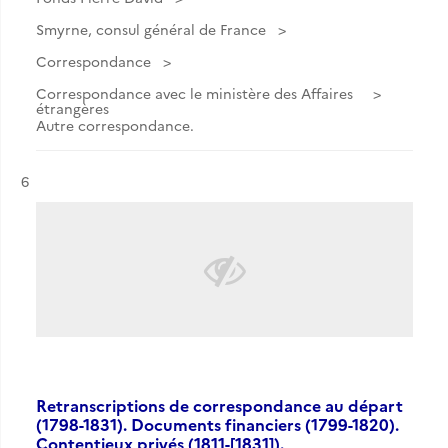
Smyrne, consul général de France
Correspondance
Correspondance avec le ministère des Affaires
étrangères
Autre correspondance.
Résultat n°
6
Retranscriptions de correspondance au départ
(1798-1831). Documents financiers (1799-1820).
Contentieux privés (1811-[1831]).