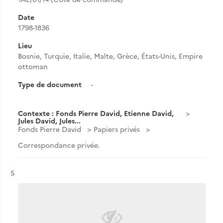
Date
1798-1836
Lieu
Bosnie, Turquie, Italie, Malte, Grèce, États-Unis, Empire
ottoman
Type de document
-
Contexte : Fonds Pierre David, Etienne David,
Jules David, Jules...
Fonds Pierre David
Papiers privés
Correspondance privée.
Résultat n°
5