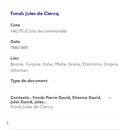
Fonds Jules de Clercq
Cote
1AE/75 (Cote de commande)
Date
1880-1881
Lieu
Bosnie, Turquie, Italie, Malte, Grèce, États-Unis, Empire
ottoman
Type de document
-
Contexte : Fonds Pierre David, Etienne David,
Jules David, Jules...
Fonds Jules de Clercq
Résultat n°
3