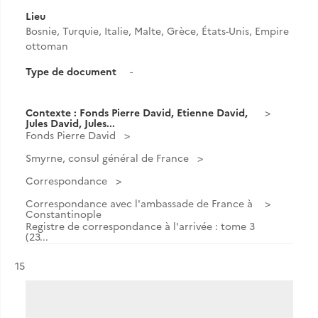
Lieu
Bosnie, Turquie, Italie, Malte, Grèce, États-Unis, Empire
ottoman
Type de document
-
Contexte : Fonds Pierre David, Etienne David,
Jules David, Jules...
Fonds Pierre David
Smyrne, consul général de France
Correspondance
Correspondance avec l'ambassade de France à
Constantinople
Registre de correspondance à l'arrivée : tome 3
(23...
Résultat n°
15