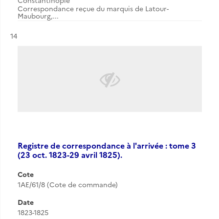
Constantinople
Correspondance reçue du marquis de Latour-
Maubourg,...
Résultat n°
14
Registre de correspondance à l'arrivée : tome 3
(23 oct. 1823-29 avril 1825).
Cote
1AE/61/8 (Cote de commande)
Date
1823-1825