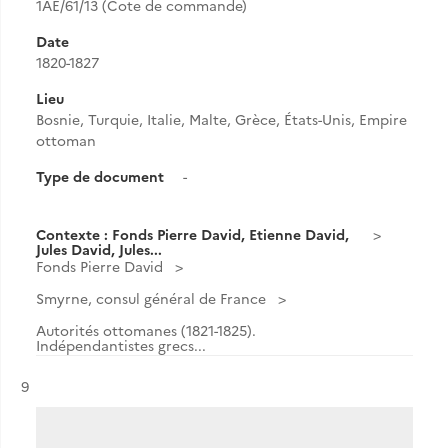
1AE/61/13 (Cote de commande)
Date
1820-1827
Lieu
Bosnie, Turquie, Italie, Malte, Grèce, États-Unis, Empire
ottoman
Type de document
-
Contexte : Fonds Pierre David, Etienne David,
Jules David, Jules...
Fonds Pierre David
Smyrne, consul général de France
Autorités ottomanes (1821-1825).
Indépendantistes grecs...
Résultat n°
9