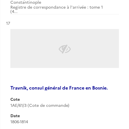
Constantinople
Registre de correspondance à l'arrivée : tome 1
(4...
Résultat n°
17
Travnik, consul général de France en Bosnie.
Cote
1AE/61/3 (Cote de commande)
Date
1806-1814