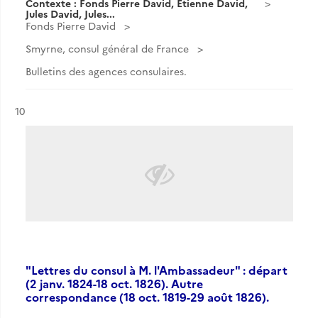
Contexte : Fonds Pierre David, Etienne David,
Jules David, Jules...
Fonds Pierre David
Smyrne, consul général de France
Bulletins des agences consulaires.
Résultat n°
10
"Lettres du consul à M. l'Ambassadeur" : départ
(2 janv. 1824-18 oct. 1826). Autre
correspondance (18 oct. 1819-29 août 1826).