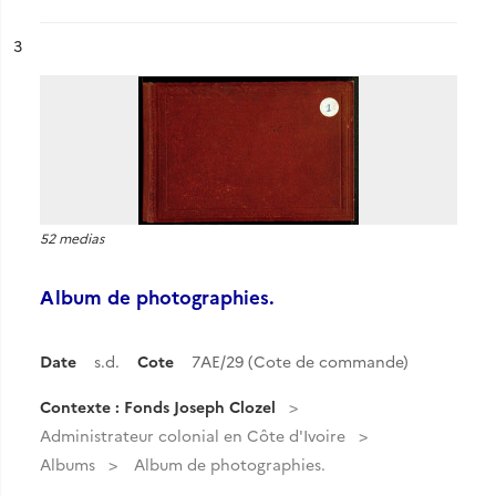
ésultat n°
3
52 medias
Album de photographies.
Date
s.d.
Cote
7AE/29 (Cote de commande)
Contexte : Fonds Joseph Clozel
Administrateur colonial en Côte d'Ivoire
Albums
Album de photographies.