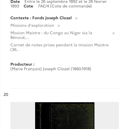
Date
Entre le 26 septembre 1892 et le 26 février
1893
Cote
7AE/4 (Cote de commande)
Contexte : Fonds Joseph Clozel
Missions d'exploration
Mission Maistre : du Congo au Niger via la
Bénoué,...
Carnet de notes prises pendant la mission Maistre
(36...
Producteur :
(Marie François) Joseph Clozel (1860-1918)
ésultat n°
20