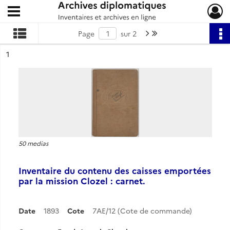
Ouvrir le menu déroulant
Archives diplomatiques
Page suivante : 1/2
Dernière page
Page
sur 2
ésultat n°
1
50 medias
Inventaire du contenu des caisses emportées
par la mission Clozel : carnet.
Date
1893
Cote
7AE/12 (Cote de commande)