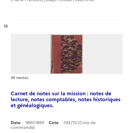
ésultat n°
16
95 medias
Carnet de notes sur la mission : notes de
lecture, notes comptables, notes historiques
et généalogiques.
Date
1893-1894
Cote
7AE/13 (Cote de
commande)