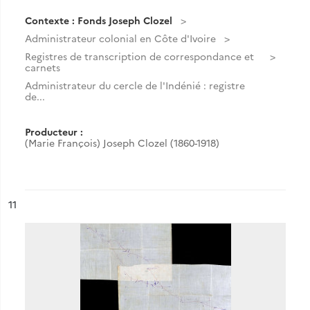
Contexte : Fonds Joseph Clozel
Administrateur colonial en Côte d'Ivoire
Registres de transcription de correspondance et
carnets
Administrateur du cercle de l'Indénié : registre
de...
Producteur :
(Marie François) Joseph Clozel (1860-1918)
ésultat n°
11