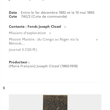
Date
Entre le 1er décembre 1892 et le 10 mai 1893
Cote
7AE/2 (Cote de commande)
Contexte : Fonds Joseph Clozel
Missions d'exploration
Mission Maistre : du Congo au Niger via la
Bénoué,...
Journal II (120 ff.).
Producteur :
(Marie François) Joseph Clozel (1860-1918)
ésultat n°
6