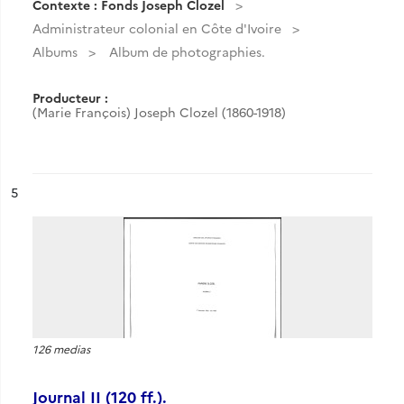
Contexte : Fonds Joseph Clozel
Administrateur colonial en Côte d'Ivoire
Albums
Album de photographies.
Producteur :
(Marie François) Joseph Clozel (1860-1918)
ésultat n°
5
126 medias
Journal II (120 ff.).