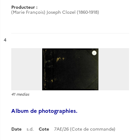
Producteur :
(Marie François) Joseph Clozel (1860-1918)
ésultat n°
4
41 medias
Album de photographies.
Date
s.d.
Cote
7AE/26 (Cote de commande)