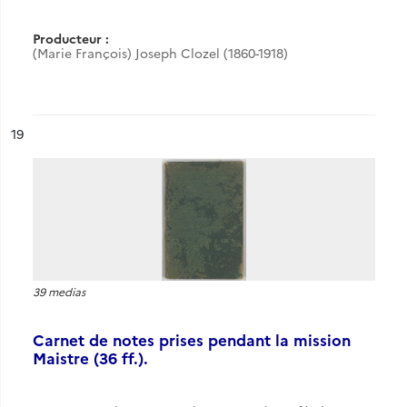
Producteur :
(Marie François) Joseph Clozel (1860-1918)
ésultat n°
19
39 medias
Carnet de notes prises pendant la mission
Maistre (36 ff.).