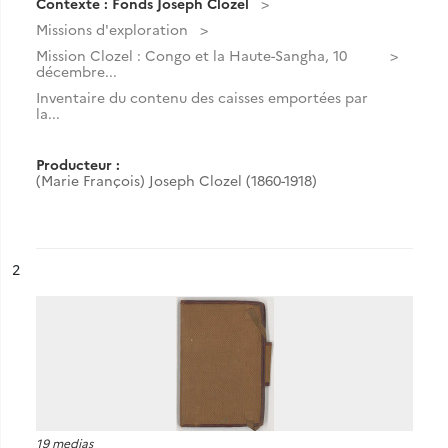
Contexte : Fonds Joseph Clozel
Missions d'exploration
Mission Clozel : Congo et la Haute-Sangha, 10
décembre...
Inventaire du contenu des caisses emportées par
la...
Producteur :
(Marie François) Joseph Clozel (1860-1918)
ésultat n°
2
19 medias