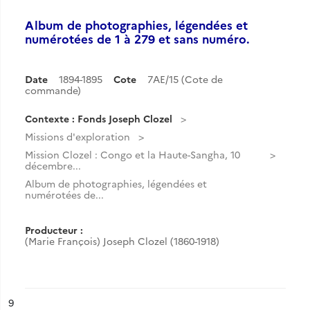
Album de photographies, légendées et
numérotées de 1 à 279 et sans numéro.
Date
1894-1895
Cote
7AE/15 (Cote de
commande)
Contexte : Fonds Joseph Clozel
Missions d'exploration
Mission Clozel : Congo et la Haute-Sangha, 10
décembre...
Album de photographies, légendées et
numérotées de...
Producteur :
(Marie François) Joseph Clozel (1860-1918)
ésultat n°
9