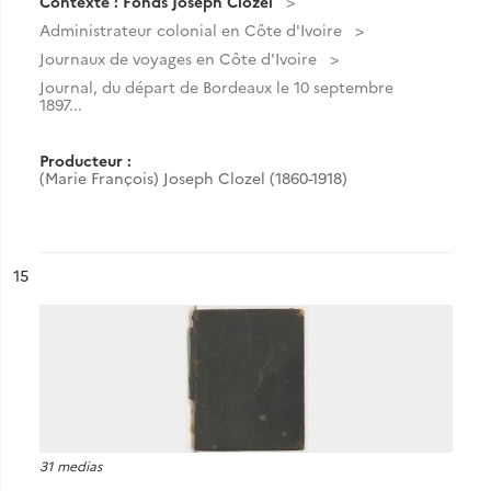
Contexte : Fonds Joseph Clozel
Administrateur colonial en Côte d'Ivoire
Journaux de voyages en Côte d'Ivoire
Journal, du départ de Bordeaux le 10 septembre
1897...
Producteur :
(Marie François) Joseph Clozel (1860-1918)
ésultat n°
15
31 medias