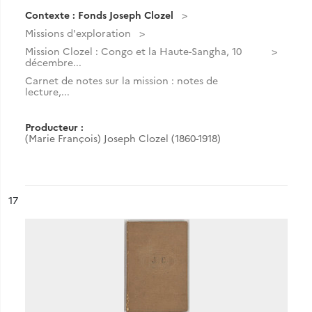
Contexte : Fonds Joseph Clozel
Missions d'exploration
Mission Clozel : Congo et la Haute-Sangha, 10
décembre...
Carnet de notes sur la mission : notes de
lecture,...
Producteur :
(Marie François) Joseph Clozel (1860-1918)
ésultat n°
17