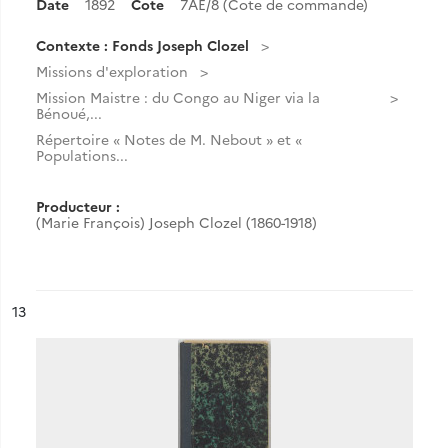
Date
1892
Cote
7AE/8 (Cote de commande)
Contexte : Fonds Joseph Clozel
Missions d'exploration
Mission Maistre : du Congo au Niger via la
Bénoué,...
Répertoire « Notes de M. Nebout » et «
Populations...
Producteur :
(Marie François) Joseph Clozel (1860-1918)
ésultat n°
13