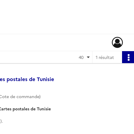
40
1 résultat
es postales de Tunisie
 (Cote de commande)
artes postales de Tunisie
).