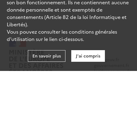
son bon fonctionnement. Ils ne contiennent aucune
donnée personnelle et sont exemptés de
consentements (Article 82 de la loi Informatique et
Libertés).
Vous pouvez consulter les conditions générales
d’utilisation sur le lien ci-dessous.
En savoir plus
J'ai compris
data.gouv.fr
gouvernement.fr
legifrance.gouv.fr
service-public.fr
Mentions légales
Données personnelles
CGU
Gestion des cookies
Accessibilité : partiellement conforme
Sauf mention contraire, tous les contenus de ce site sont sous
licence
etalab-2.0