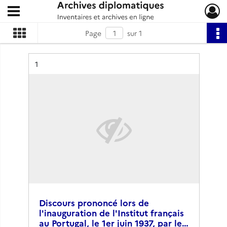
Ouvrir le menu déroulant
Archives diplomatiques
Page
sur 1
Résultat n°
1
Discours prononcé lors de
l'inauguration de l'Institut français
au Portugal, le 1er juin 1937, par le…