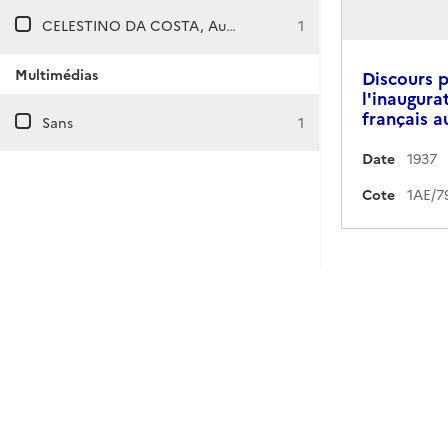
CELESTINO DA COSTA, Augusto
1
Multimédias
Discours 
l'inaugurat
français au
Sans
1
Date
1937
Cote
1AE/7