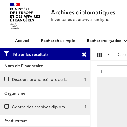
Recherche simple
Recherche guidée
Archives diplomatiques
Filtrer les résultats
Date 
Nom de l'inventaire
Résultat n°
1
Discours prononcé lors de l'inauguration de l'Institut français au Portugal, le 1er juin 1937, par le professeur de médecine A. Celestino da Costa, président de l'Institut pour la haute culture portugaise.
1
Organisme
Centre des archives diplomatiques de Nantes
1
Producteurs