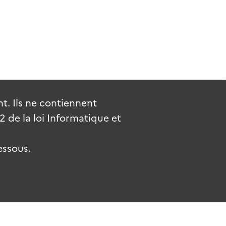
. Ils ne contiennent
de la loi Informatique et
essous.
uv.fr
gouvernement.fr
legifrance.gouv.fr
service-public.fr