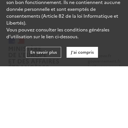
son bon fonctionnement. Ils ne contiennent aucune
donnée personnelle et sont exemptés de
consentements (Article 82 de la loi Informatique et
Libertés).
Vous pouvez consulter les conditions générales
d’utilisation sur le lien ci-dessous.
En savoir plus
J'ai compris
data.gouv.fr
gouvernement.fr
legifrance.gouv.fr
service-public.fr
Mentions légales
Données personnelles
CGU
Gestion des cookies
Accessibilité : partiellement conforme
Sauf mention contraire, tous les contenus de ce site sont sous
licence
etalab-2.0