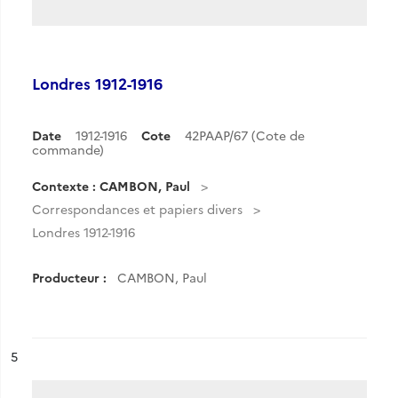
Londres 1912-1916
Date
1912-1916
Cote
42PAAP/67 (Cote de
commande)
Contexte : CAMBON, Paul
Correspondances et papiers divers
Londres 1912-1916
Producteur :
CAMBON, Paul
ésultat n°
5