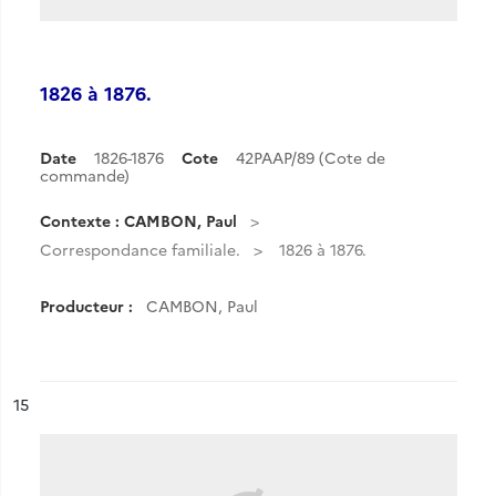
1826 à 1876.
Date
1826-1876
Cote
42PAAP/89 (Cote de
commande)
Contexte : CAMBON, Paul
Correspondance familiale.
1826 à 1876.
Producteur :
CAMBON, Paul
ésultat n°
15