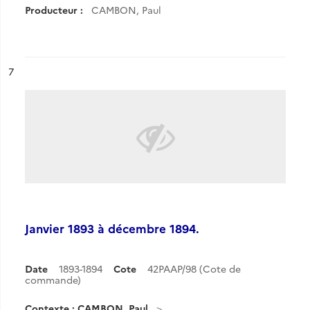
Producteur :
CAMBON, Paul
ésultat n°
7
Janvier 1893 à décembre 1894.
Date
1893-1894
Cote
42PAAP/98 (Cote de
commande)
Contexte : CAMBON, Paul