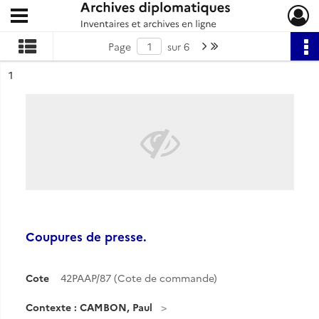
Ouvrir le menu déroulant
Archives diplomatiques
Page suivante : 1/6
Dernière page
Page
sur 6
ésultat n°
1
Coupures de presse.
Cote
42PAAP/87 (Cote de commande)
Contexte : CAMBON, Paul