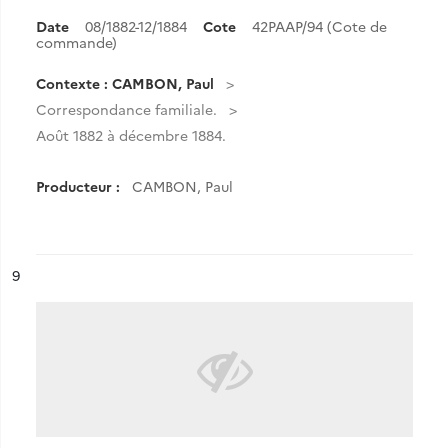
Date
08/1882-12/1884
Cote
42PAAP/94 (Cote de
commande)
Contexte : CAMBON, Paul
Correspondance familiale.
Août 1882 à décembre 1884.
Producteur :
CAMBON, Paul
ésultat n°
9