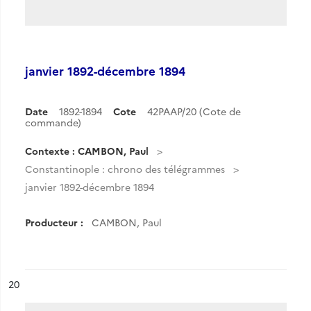
janvier 1892-décembre 1894
Date
1892-1894
Cote
42PAAP/20 (Cote de
commande)
Contexte : CAMBON, Paul
Constantinople : chrono des télégrammes
janvier 1892-décembre 1894
Producteur :
CAMBON, Paul
ésultat n°
20