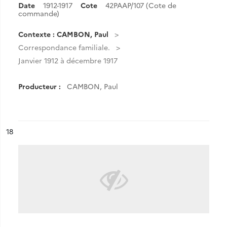
Date
1912-1917
Cote
42PAAP/107 (Cote de
commande)
Contexte : CAMBON, Paul
Correspondance familiale.
Janvier 1912 à décembre 1917
Producteur :
CAMBON, Paul
ésultat n°
18