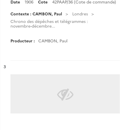
Date
1906
Cote
42PAAP/36 (Cote de commande)
Contexte : CAMBON, Paul
Londres
Chrono des dépêches et télégrammes :
novembre-décembre...
Producteur :
CAMBON, Paul
ésultat n°
3