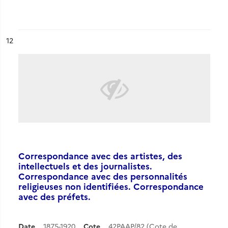
ésultat n°
12
Correspondance avec des artistes, des
intellectuels et des journalistes.
Correspondance avec des personnalités
religieuses non identifiées. Correspondance
avec des préfets.
Date
1875-1920
Cote
42PAAP/82 (Cote de