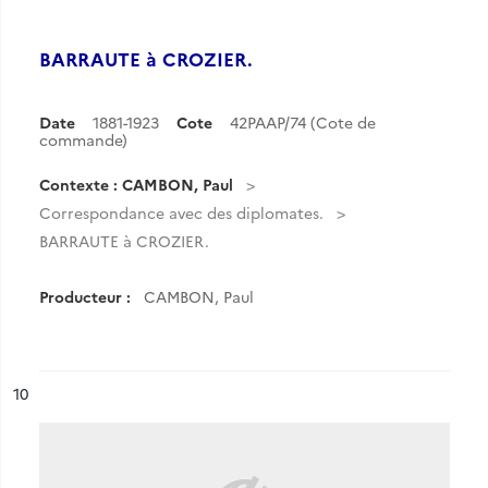
BARRAUTE à CROZIER.
Date
1881-1923
Cote
42PAAP/74 (Cote de
commande)
Contexte : CAMBON, Paul
Correspondance avec des diplomates.
BARRAUTE à CROZIER.
Producteur :
CAMBON, Paul
ésultat n°
10