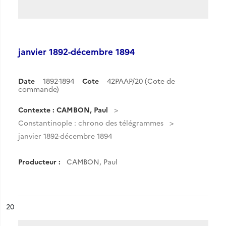
janvier 1892-décembre 1894
Date
1892-1894
Cote
42PAAP/20 (Cote de
commande)
Contexte : CAMBON, Paul
Constantinople : chrono des télégrammes
janvier 1892-décembre 1894
Producteur :
CAMBON, Paul
ésultat n°
20