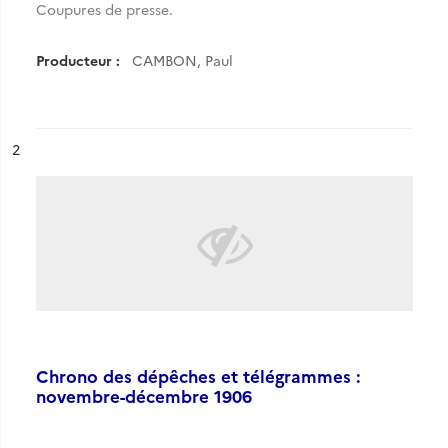
Coupures de presse.
Producteur :
CAMBON, Paul
ésultat n°
2
Chrono des dépêches et télégrammes :
novembre-décembre 1906