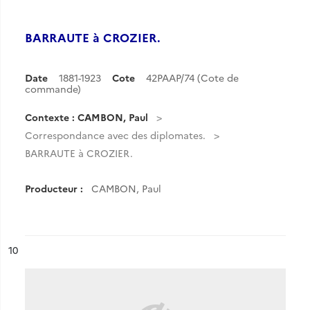
BARRAUTE à CROZIER.
Date
1881-1923
Cote
42PAAP/74 (Cote de
commande)
Contexte : CAMBON, Paul
Correspondance avec des diplomates.
BARRAUTE à CROZIER.
Producteur :
CAMBON, Paul
ésultat n°
10