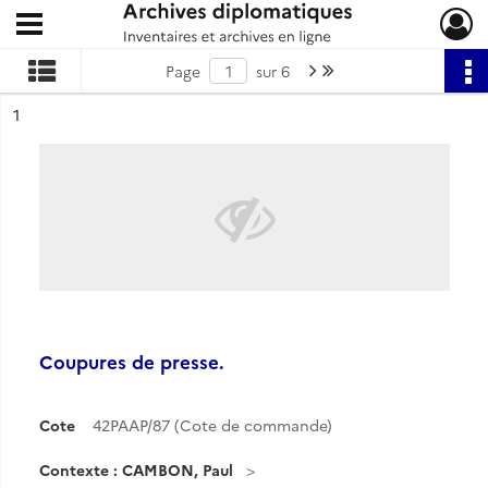
Ouvrir le menu déroulant
Archives diplomatiques
Page suivante : 1/6
Dernière page
Page
sur 6
ésultat n°
1
Coupures de presse.
Cote
42PAAP/87 (Cote de commande)
Contexte : CAMBON, Paul