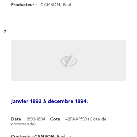
Producteur :
CAMBON, Paul
ésultat n°
7
Janvier 1893 à décembre 1894.
Date
1893-1894
Cote
42PAAP/98 (Cote de
commande)
Contexte : CAMBON, Paul