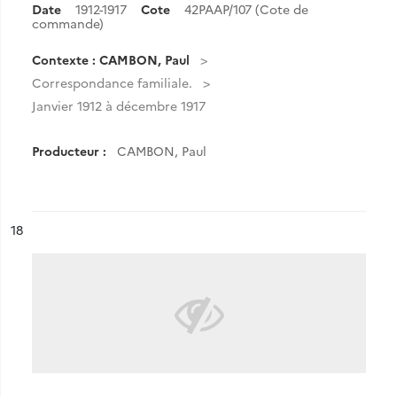
Date
1912-1917
Cote
42PAAP/107 (Cote de
commande)
Contexte : CAMBON, Paul
Correspondance familiale.
Janvier 1912 à décembre 1917
Producteur :
CAMBON, Paul
ésultat n°
18