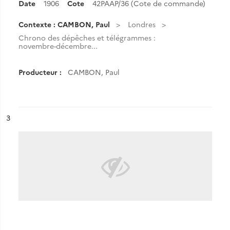
Date
1906
Cote
42PAAP/36 (Cote de commande)
Contexte : CAMBON, Paul
Londres
Chrono des dépêches et télégrammes :
novembre-décembre...
Producteur :
CAMBON, Paul
ésultat n°
3