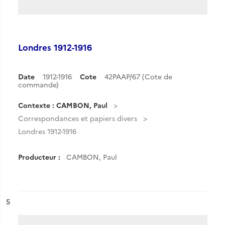
Londres 1912-1916
Date
1912-1916
Cote
42PAAP/67 (Cote de
commande)
Contexte : CAMBON, Paul
Correspondances et papiers divers
Londres 1912-1916
Producteur :
CAMBON, Paul
ésultat n°
5