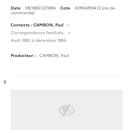
Date
08/1882-12/1884
Cote
42PAAP/94 (Cote de
commande)
Contexte : CAMBON, Paul
Correspondance familiale.
Août 1882 à décembre 1884.
Producteur :
CAMBON, Paul
ésultat n°
9