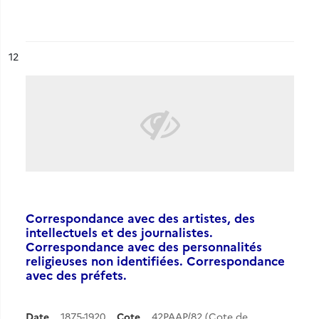
ésultat n°
12
Correspondance avec des artistes, des
intellectuels et des journalistes.
Correspondance avec des personnalités
religieuses non identifiées. Correspondance
avec des préfets.
Date
1875-1920
Cote
42PAAP/82 (Cote de