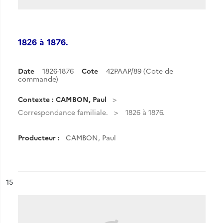
1826 à 1876.
Date
1826-1876
Cote
42PAAP/89 (Cote de
commande)
Contexte : CAMBON, Paul
Correspondance familiale.
1826 à 1876.
Producteur :
CAMBON, Paul
ésultat n°
15