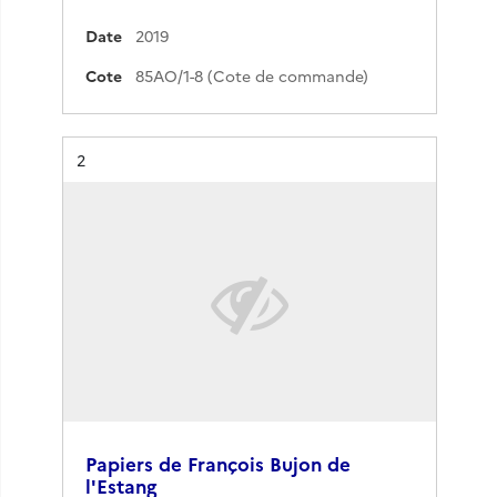
Date
2019
Cote
85AO/1-8 (Cote de commande)
Résultat n°
2
Papiers de François Bujon de
l'Estang