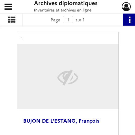
Ouvrir le menu déroulant
Archives diplomatiques
Page
sur 1
Résultat n°
1
BUJON DE L'ESTANG, François