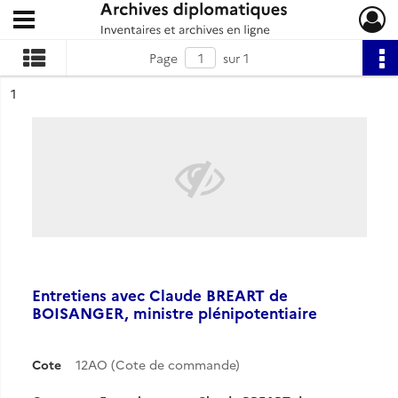
Ouvrir le menu déroulant
Archives diplomatiques
Page
sur 1
ésultat n°
1
Entretiens avec Claude BREART de
BOISANGER, ministre plénipotentiaire
Cote
12AO (Cote de commande)