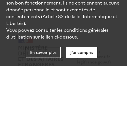
son bon fonctionnement. Ils ne contiennent aucune
donnée personnelle et sont exemptés de
consentements (Article 82 de la loi Informatique et
Libertés).
Vous pouvez consulter les conditions générales
d’utilisation sur le lien ci-dessous.
data.gouv.fr
En savoir plus
J'ai compris
gouvernement.fr
legifrance.gouv.fr
service-public.fr
Mentions légales
Données personnelles
CGU
Gestion des cookies
Accessibilité : partiellement conforme
Sauf mention contraire, tous les contenus de ce site sont
sous
licence etalab-2.0