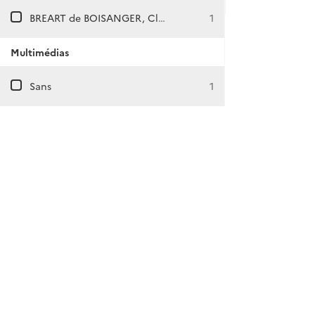
BREART de BOISANGER, Claude
1
Multimédias
Sans
1