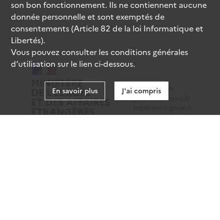
son bon fonctionnement. Ils ne contiennent aucune
donnée personnelle et sont exemptés de
consentements (Article 82 de la loi Informatique et
Libertés).
Vous pouvez consulter les conditions générales
d’utilisation sur le lien ci-dessous.
data.gouv.fr
En savoir plus
J'ai compris
gouvernement.fr
legifrance.gouv.fr
service-public.fr
Mentions légales
Données personnelles
CGU
Gestion des cookies
Accessibilité : partiellement conforme
Sauf mention contraire, tous les contenus de ce site sont
sous
licence etalab-2.0