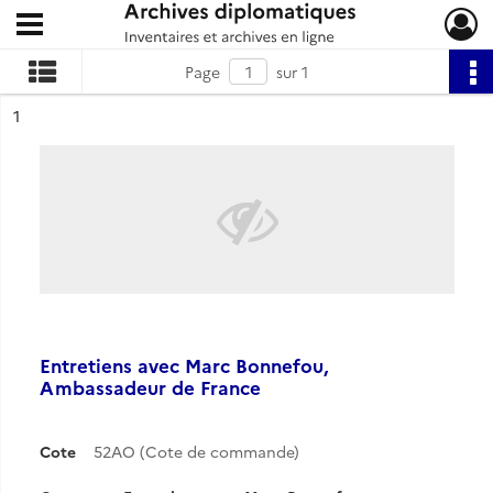
Ouvrir le menu déroulant
Archives diplomatiques
Page
sur 1
ésultat n°
1
Entretiens avec Marc Bonnefou,
Ambassadeur de France
Cote
52AO (Cote de commande)