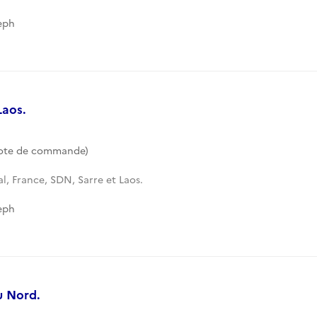
eph
Laos.
Cote de commande)
l, France, SDN, Sarre et Laos.
eph
u Nord.