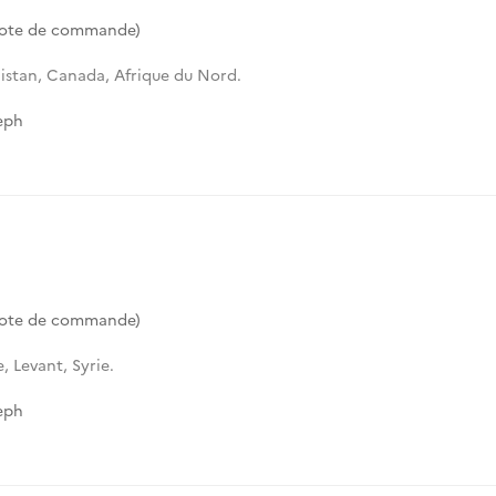
Cote de commande)
istan, Canada, Afrique du Nord.
eph
Cote de commande)
, Levant, Syrie.
eph