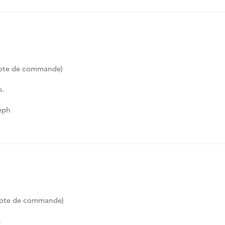
ote de commande)
a.
eph
Cote de commande)
.