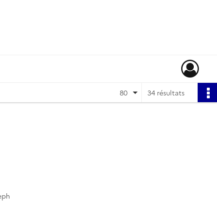
80
34 résultats
)
eph