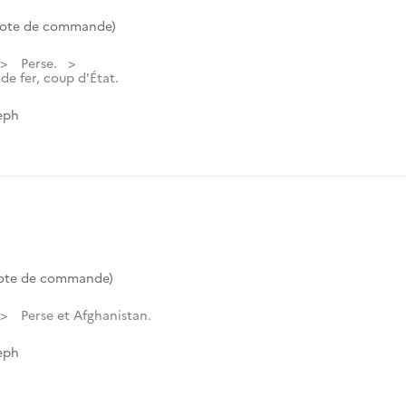
Cote de commande)
Perse.
e fer, coup d'État.
eph
ote de commande)
Perse et Afghanistan.
eph