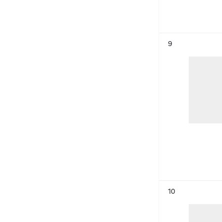
Résultat n°
9
Résultat n°
10