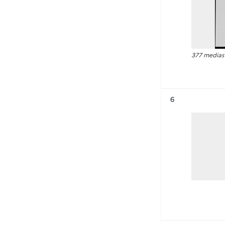
377 medias
Résultat n°
6