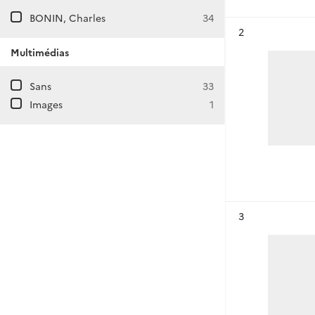
BONIN, Charles
34
Résultat n°
2
Multimédias
Sans
33
Images
1
Résultat n°
3