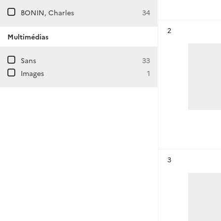
BONIN, Charles
34
Résultat n°
2
Multimédias
Sans
33
Images
1
Résultat n°
3