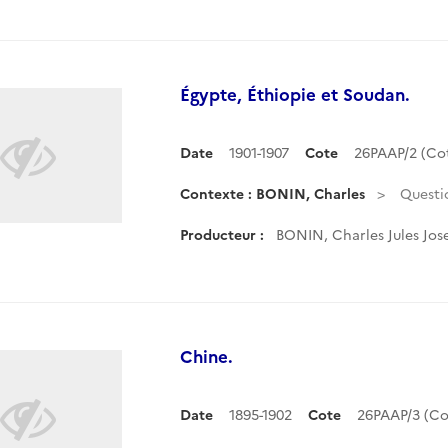
Égypte, Éthiopie et Soudan.
Date
1901-1907
Cote
26PAAP/2 (C
Contexte : BONIN, Charles
Questi
Producteur :
BONIN, Charles Jules Jos
Chine.
Date
1895-1902
Cote
26PAAP/3 (C