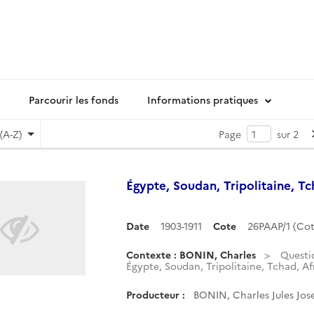
Parcourir les fonds
Informations pratiques
(A-Z)
Page
sur 2
Égypte, Soudan, Tripolitaine, Tc
Date
1903-1911
Cote
26PAAP/1 (Co
Contexte : BONIN, Charles
Questi
Égypte, Soudan, Tripolitaine, Tchad, Af
Producteur :
BONIN, Charles Jules Jos