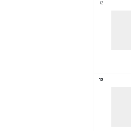
Résultat n°
12
Résultat n°
13