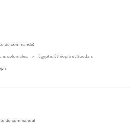
ote de commande)
ons coloniales.
Égypte, Éthiopie et Soudan.
eph
ote de commande)