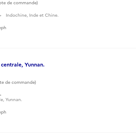
Cote de commande)
Indochine, Inde et Chine.
eph
 centrale, Yunnan.
ote de commande)
le, Yunnan.
eph