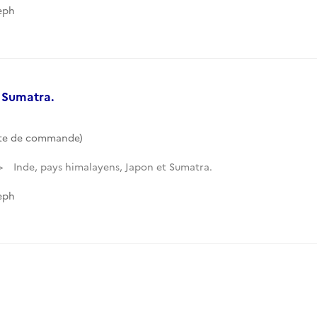
eph
 Sumatra.
te de commande)
Inde, pays himalayens, Japon et Sumatra.
eph