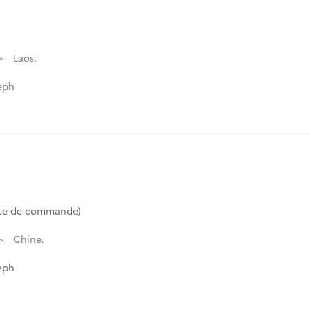
Laos.
eph
te de commande)
Chine.
eph