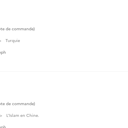
ote de commande)
Turquie
eph
ote de commande)
L'Islam en Chine.
eph