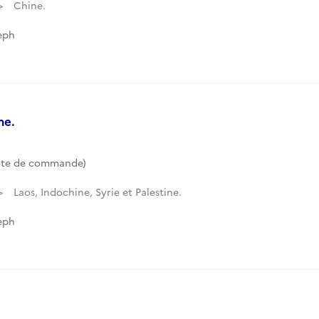
Chine.
eph
ne.
ote de commande)
Laos, Indochine, Syrie et Palestine.
eph