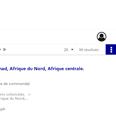
Page suivante : 1/2
Dernière page
20
34 résultats
had, Afrique du Nord, Afrique centrale.
te de commande)
ons coloniales.
rique du Nord,...
eph