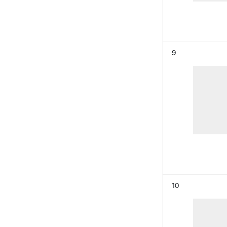
Résultat n°
9
Résultat n°
10