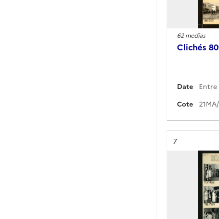
62 medias
Clichés 8
Date
Entre 
Cote
Résultat n°
7