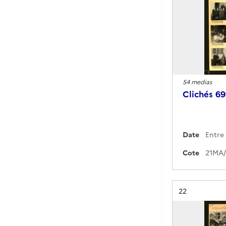
54 medias
Clichés 6
Date
Cote
Résultat n°
22