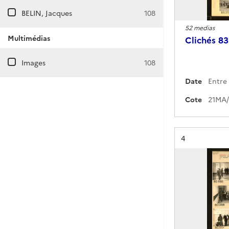
BELIN, Jacques
108
52 medias
Multimédias
Clichés 8
Images
108
Date
Cote
Résultat n°
4