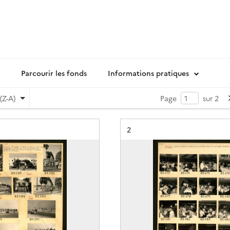
Parcourir les fonds
Informations pratiques
(Z-A)
Page
sur 2
Résultat n°
2