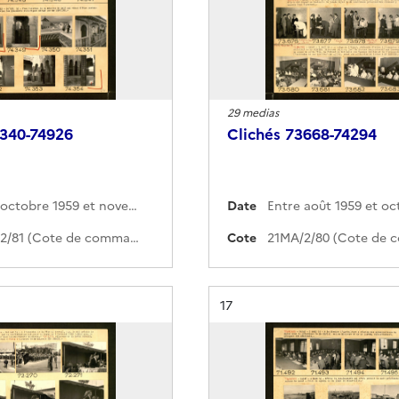
29 medias
3340-74926
Clichés 73668-74294
Entre octobre 1959 et novembre 1959
Date
21MA/2/81 (Cote de commande)
Cote
Résultat n°
17