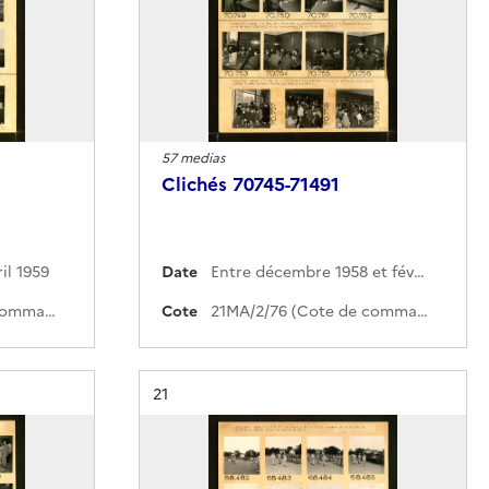
57 medias
Clichés 70745-71491
il 1959
Date
Entre décembre 1958 et février 1959
21MA/2/77 (Cote de commande)
Cote
21MA/2/76 (Cote de commande)
Résultat n°
21