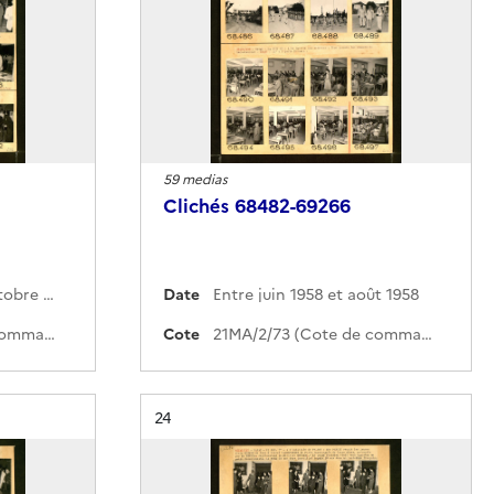
59 medias
Clichés 68482-69266
Entre août 1958 et octobre 1958
Date
Entre juin 1958 et août 1958
21MA/2/74 (Cote de commande)
Cote
21MA/2/73 (Cote de commande)
Résultat n°
24