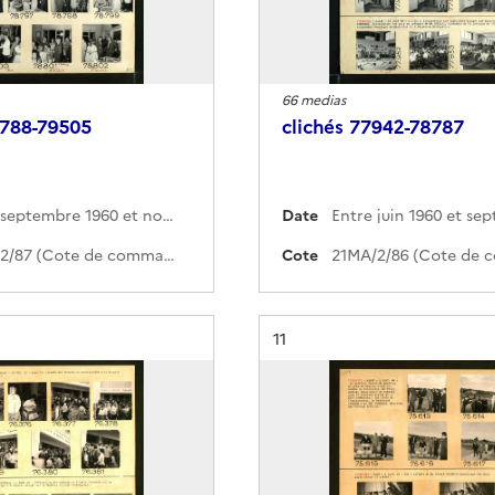
66 medias
8788-79505
clichés 77942-78787
Entre septembre 1960 et novembre 1960
Date
21MA/2/87 (Cote de commande)
Cote
Résultat n°
11