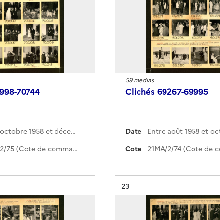
59 medias
9998-70744
Clichés 69267-69995
Entre octobre 1958 et décembre 1958
Date
21MA/2/75 (Cote de commande)
Cote
Résultat n°
23