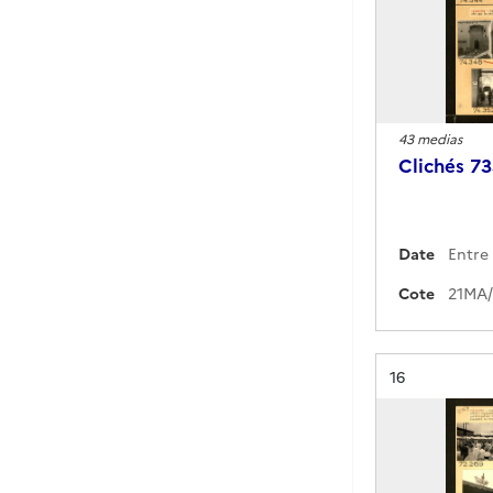
43 medias
Clichés 7
Date
Cote
Résultat n°
16