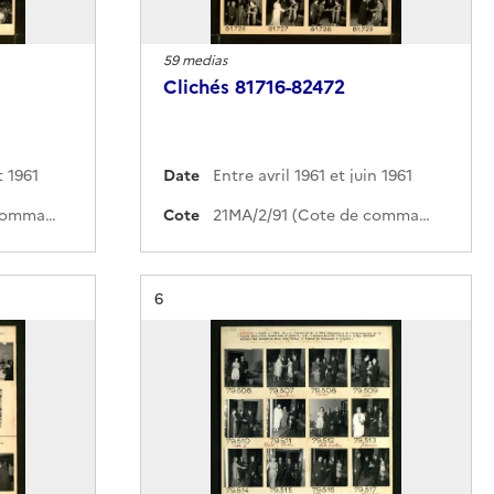
59 medias
Clichés 81716-82472
t 1961
Date
Entre avril 1961 et juin 1961
21MA/2/92 (Cote de commande)
Cote
21MA/2/91 (Cote de commande)
Résultat n°
6