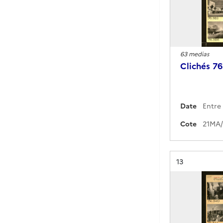
63 medias
Clichés 7
Date
Cote
Résultat n°
13