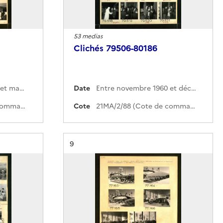
53 medias
Clichés 79506-80186
Entre décembre 1960 et mars 1961
Date
Entre novembre 1960 et décembre 1960
21MA/2/89 (Cote de commande)
Cote
21MA/2/88 (Cote de commande)
Résultat n°
9