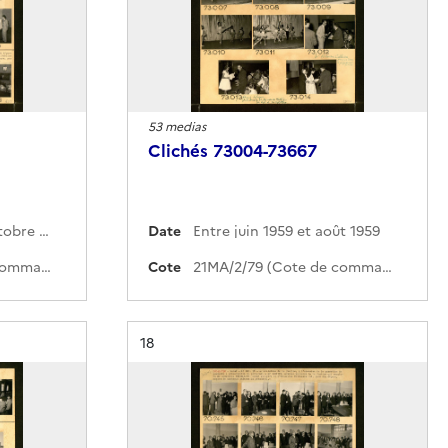
53 medias
Clichés 73004-73667
Entre août 1959 et octobre 1959
Date
Entre juin 1959 et août 1959
21MA/2/80 (Cote de commande)
Cote
21MA/2/79 (Cote de commande)
Résultat n°
18