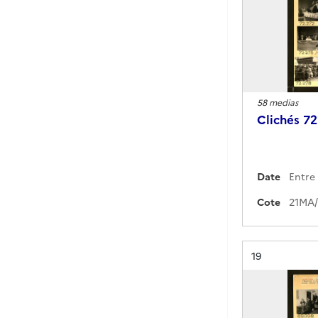
58 medias
Clichés 7
Date
Entre 
Cote
Résultat n°
19