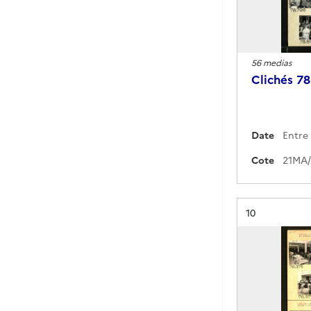
56 medias
Clichés 7
Date
Cote
Résultat n°
10