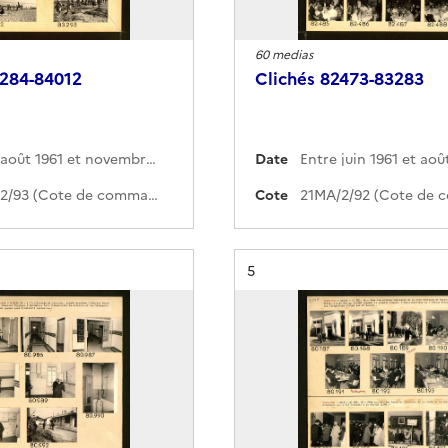
60 medias
3284-84012
Clichés 82473-83283
Entre août 1961 et novembre 1961
Date
Entre juin 1961 et aoû
21MA/2/93 (Cote de commande)
Cote
Résultat n°
5