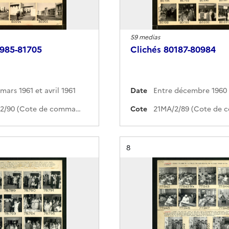
59 medias
0985-81705
Clichés 80187-80984
mars 1961 et avril 1961
Date
21MA/2/90 (Cote de commande)
Cote
Résultat n°
8