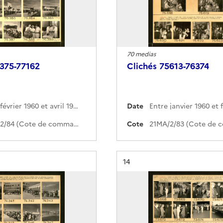
70 medias
6375-77162
Clichés 75613-76374
Entre février 1960 et avril 1960
Date
21MA/2/84 (Cote de commande)
Cote
Résultat n°
14