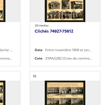
50 medias
Clichés 74927-75612
Entre janvier 1960 et février 1960
Date
Entre novembre 1959 et janvier 1960
21MA/2/83 (Cote de commande)
Cote
21MA/2/82 (Cote de commande)
Résultat n°
15