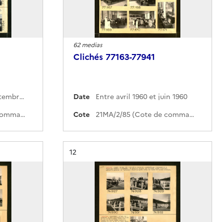
62 medias
Clichés 77163-77941
Entre juin 1960 et septembre 1960
Date
Entre avril 1960 et juin 1960
21MA/2/86 (Cote de commande)
Cote
21MA/2/85 (Cote de commande)
Résultat n°
12