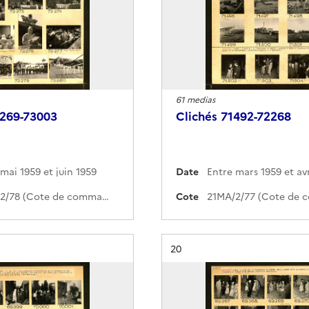
61 medias
2269-73003
Clichés 71492-72268
mai 1959 et juin 1959
Date
Entre mars 1959 et avr
21MA/2/78 (Cote de commande)
Cote
Résultat n°
20