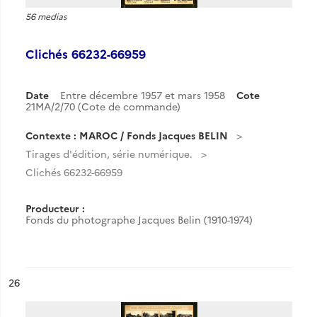
56 medias
Clichés 66232-66959
Date
Entre décembre 1957 et mars 1958
Cote
21MA/2/70 (Cote de commande)
Contexte : MAROC / Fonds Jacques BELIN
Tirages d'édition, série numérique.
Clichés 66232-66959
Producteur :
Fonds du photographe Jacques Belin (1910-1974)
ésultat n°
26