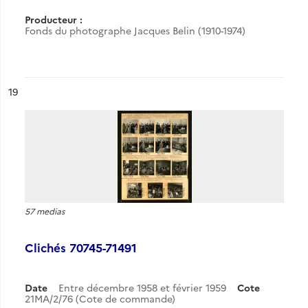
Producteur :
Fonds du photographe Jacques Belin (1910-1974)
ésultat n°
19
57 medias
Clichés 70745-71491
Date
Entre décembre 1958 et février 1959
Cote
21MA/2/76 (Cote de commande)