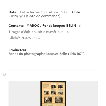
Date
Entre février 1960 et avril 1960
Cote
21MA/2/84 (Cote de commande)
Contexte : MAROC / Fonds Jacques BELIN
Tirages d'édition, série numérique.
Clichés 76375-77162
Producteur :
Fonds du photographe Jacques Belin (1910-1974)
ésultat n°
12