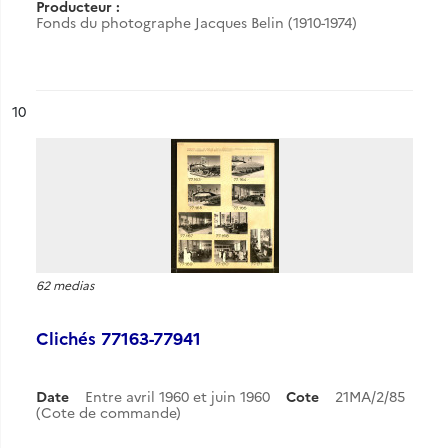
Producteur :
Fonds du photographe Jacques Belin (1910-1974)
ésultat n°
10
62 medias
Clichés 77163-77941
Date
Entre avril 1960 et juin 1960
Cote
21MA/2/85
(Cote de commande)