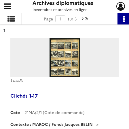
Ouvrir le menu déroulant
Archives diplomatiques
Page suivante : 1/3
Dernière page
Page
sur 3
ésultat n°
1
1 media
Clichés 1-17
Cote
21MA/2/1 (Cote de commande)
Contexte : MAROC / Fonds Jacques BELIN