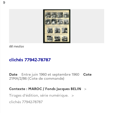
ésultat n°
9
66 medias
clichés 77942-78787
Date
Entre juin 1960 et septembre 1960
Cote
21MA/2/86 (Cote de commande)
Contexte : MAROC / Fonds Jacques BELIN
Tirages d'édition, série numérique.
clichés 77942-78787