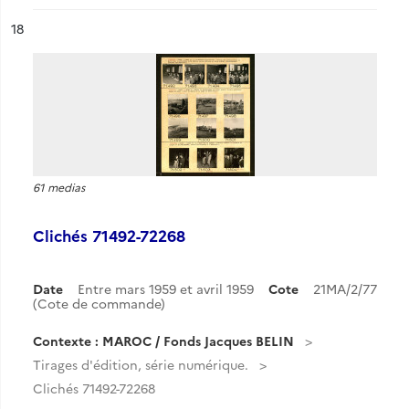
ésultat n°
18
61 medias
Clichés 71492-72268
Date
Entre mars 1959 et avril 1959
Cote
21MA/2/77
(Cote de commande)
Contexte : MAROC / Fonds Jacques BELIN
Tirages d'édition, série numérique.
Clichés 71492-72268