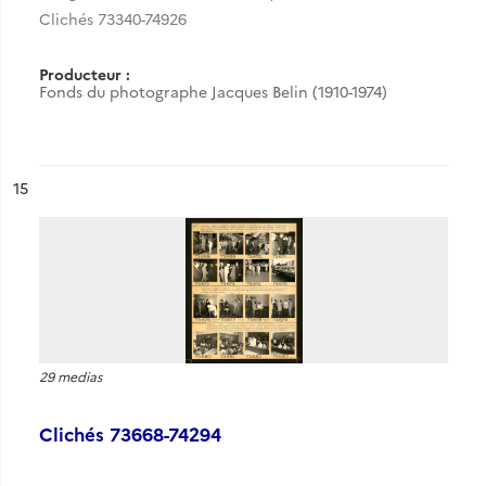
Clichés 73340-74926
Producteur :
Fonds du photographe Jacques Belin (1910-1974)
ésultat n°
15
29 medias
Clichés 73668-74294