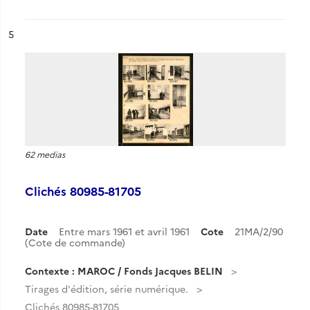
ésultat n°
5
62 medias
Clichés 80985-81705
Date
Entre mars 1961 et avril 1961
Cote
21MA/2/90
(Cote de commande)
Contexte : MAROC / Fonds Jacques BELIN
Tirages d'édition, série numérique.
Clichés 80985-81705