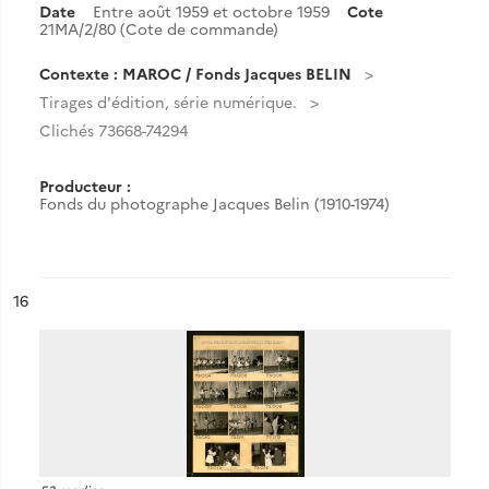
Date
Entre août 1959 et octobre 1959
Cote
21MA/2/80 (Cote de commande)
Contexte : MAROC / Fonds Jacques BELIN
Tirages d'édition, série numérique.
Clichés 73668-74294
Producteur :
Fonds du photographe Jacques Belin (1910-1974)
ésultat n°
16