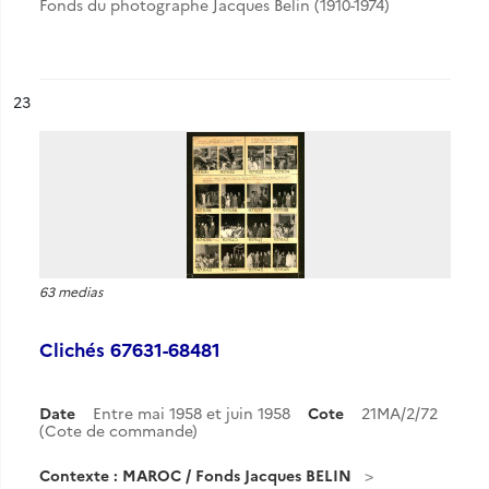
Fonds du photographe Jacques Belin (1910-1974)
ésultat n°
23
63 medias
Clichés 67631-68481
Date
Entre mai 1958 et juin 1958
Cote
21MA/2/72
(Cote de commande)
Contexte : MAROC / Fonds Jacques BELIN