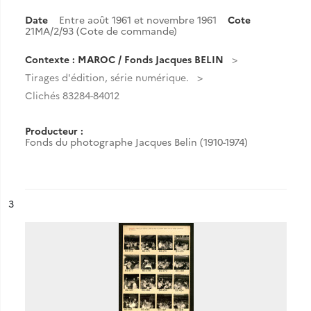
Date
Entre août 1961 et novembre 1961
Cote
21MA/2/93 (Cote de commande)
Contexte : MAROC / Fonds Jacques BELIN
Tirages d'édition, série numérique.
Clichés 83284-84012
Producteur :
Fonds du photographe Jacques Belin (1910-1974)
ésultat n°
3