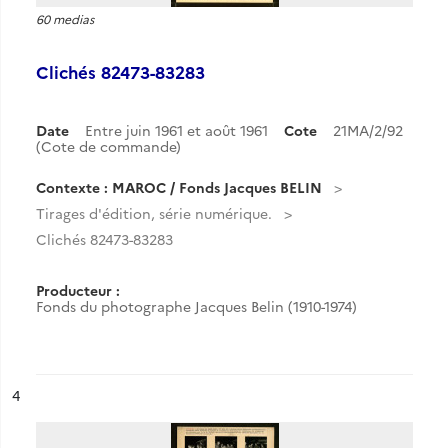
60 medias
Clichés 82473-83283
Date
Entre juin 1961 et août 1961
Cote
21MA/2/92
(Cote de commande)
Contexte : MAROC / Fonds Jacques BELIN
Tirages d'édition, série numérique.
Clichés 82473-83283
Producteur :
Fonds du photographe Jacques Belin (1910-1974)
ésultat n°
4