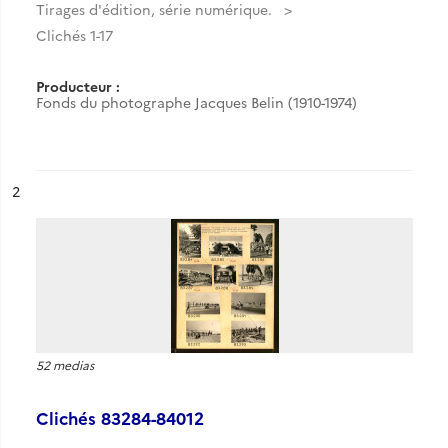
Tirages d'édition, série numérique.
Clichés 1-17
Producteur :
Fonds du photographe Jacques Belin (1910-1974)
ésultat n°
2
52 medias
Clichés 83284-84012