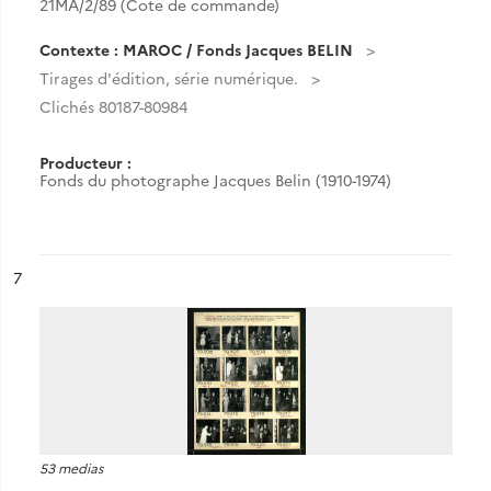
21MA/2/89 (Cote de commande)
Contexte : MAROC / Fonds Jacques BELIN
Tirages d'édition, série numérique.
Clichés 80187-80984
Producteur :
Fonds du photographe Jacques Belin (1910-1974)
ésultat n°
7
53 medias