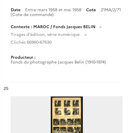
Date
Entre mars 1958 et mai 1958
Cote
21MA/2/71
(Cote de commande)
Contexte : MAROC / Fonds Jacques BELIN
Tirages d'édition, série numérique.
Clichés 66960-67630
Producteur :
Fonds du photographe Jacques Belin (1910-1974)
ésultat n°
25