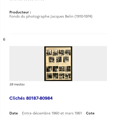
Producteur :
Fonds du photographe Jacques Belin (1910-1974)
ésultat n°
6
59 medias
Clichés 80187-80984
Date
Entre décembre 1960 et mars 1961
Cote