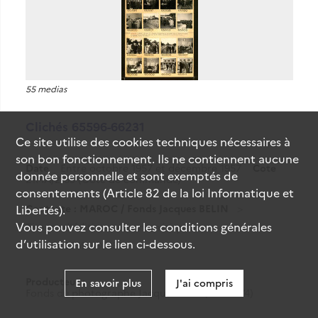
55 medias
Clichés 65596-66231
Ce site utilise des
cookies
techniques nécessaires à
son bon fonctionnement. Ils ne contiennent aucune
Date
Entre octobre 1957 et décembre 1957
Cote
donnée personnelle et sont exemptés de
21MA/2/69 (Cote de commande)
consentements (Article 82 de la loi Informatique et
Contexte : MAROC / Fonds Jacques BELIN
Libertés).
Vous pouvez consulter les conditions générales
Tirages d'édition, série numérique.
d’utilisation sur le lien ci-dessous.
Clichés 65596-66231
Producteur :
En savoir plus
J'ai compris
Fonds du photographe Jacques Belin (1910-1974)