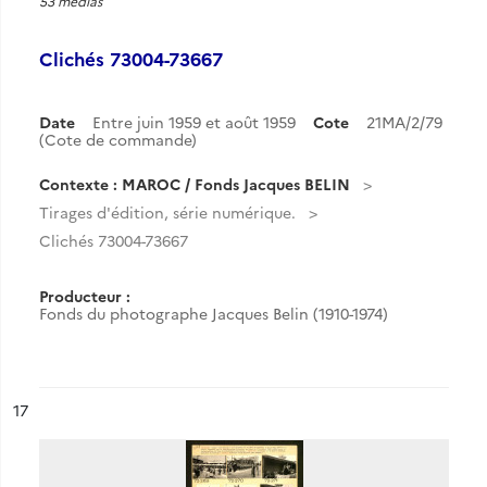
53 medias
Clichés 73004-73667
Date
Entre juin 1959 et août 1959
Cote
21MA/2/79
(Cote de commande)
Contexte : MAROC / Fonds Jacques BELIN
Tirages d'édition, série numérique.
Clichés 73004-73667
Producteur :
Fonds du photographe Jacques Belin (1910-1974)
ésultat n°
17