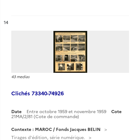
ésultat n°
14
43 medias
Clichés 73340-74926
Date
Entre octobre 1959 et novembre 1959
Cote
21MA/2/81 (Cote de commande)
Contexte : MAROC / Fonds Jacques BELIN
Tirages d'édition, série numérique.