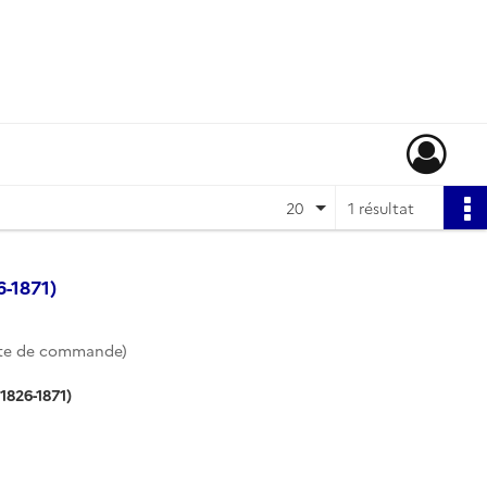
20
1 résultat
-1871)
te de commande)
1826-1871)