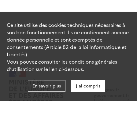
Ce site utilise des
cookies
techniques nécessaires à
son bon fonctionnement. Ils ne contiennent aucune
donnée personnelle et sont exemptés de
consentements (Article 82 de la loi Informatique et
Libertés).
Vous pouvez consulter les conditions générales
d’utilisation sur le lien ci-dessous.
En savoir plus
J'ai compris
data.gouv.fr
gouvernement.fr
legifrance.gouv.fr
service-public.fr