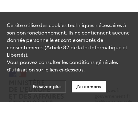
Ce site utilise des
cookies
techniques nécessaires à
son bon fonctionnement. Ils ne contiennent aucune
donnée personnelle et sont exemptés de
consentements (Article 82 de la loi Informatique et
Libertés).
Vous pouvez consulter les conditions générales
d’utilisation sur le lien ci-dessous.
En savoir plus
J'ai compris
data.gouv.fr
gouvernement.fr
legifrance.gouv.fr
service-public.fr