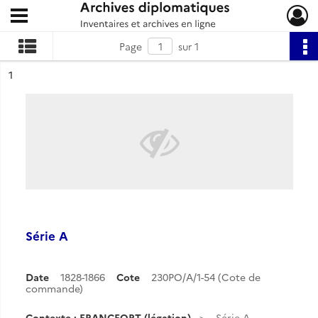
Ouvrir le menu déroulant
Archives diplomatiques
Page
sur 1
ésultat n°
1
Série A
Date
1828-1866
Cote
230PO/A/1-54 (Cote de
commande)
Contexte : FRANCFORT (légation)
Série A