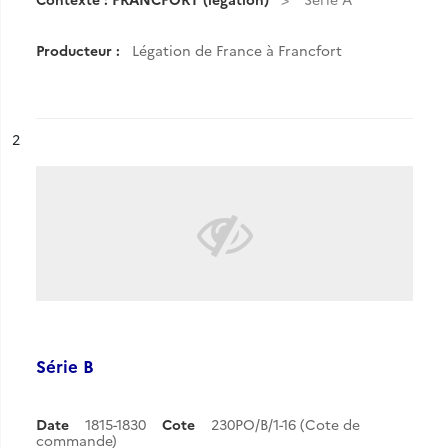
Producteur :
Légation de France à Francfort
ésultat n°
2
Série B
Date
1815-1830
Cote
230PO/B/1-16 (Cote de
commande)