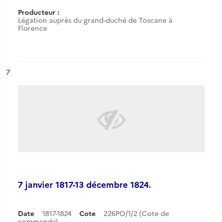
Producteur :
Légation auprès du grand-duché de Toscane à
Florence
ésultat n°
7
7 janvier 1817-13 décembre 1824.
Date
1817-1824
Cote
226PO/1/2 (Cote de
commande)