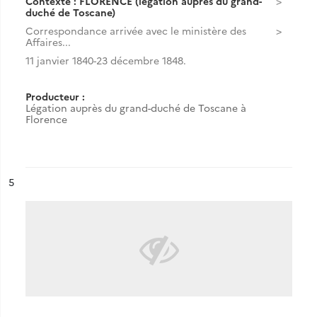
Contexte : FLORENCE (légation auprès du grand-
duché de Toscane)
Correspondance arrivée avec le ministère des
Affaires...
11 janvier 1840-23 décembre 1848.
Producteur :
Légation auprès du grand-duché de Toscane à
Florence
ésultat n°
5