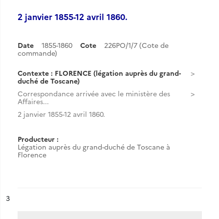
2 janvier 1855-12 avril 1860.
Date
1855-1860
Cote
226PO/1/7 (Cote de
commande)
Contexte : FLORENCE (légation auprès du grand-
duché de Toscane)
Correspondance arrivée avec le ministère des
Affaires...
2 janvier 1855-12 avril 1860.
Producteur :
Légation auprès du grand-duché de Toscane à
Florence
ésultat n°
3