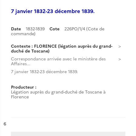
7 janvier 1832-23 décembre 1839.
Date
1832-1839
Cote
226PO/1/4 (Cote de
commande)
Contexte : FLORENCE (légation auprès du grand-
duché de Toscane)
Correspondance arrivée avec le ministère des
Affaires...
7 janvier 1832-23 décembre 1839.
Producteur :
Légation auprès du grand-duché de Toscane à
Florence
ésultat n°
6