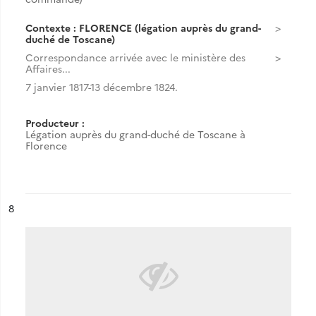
Contexte : FLORENCE (légation auprès du grand-
duché de Toscane)
Correspondance arrivée avec le ministère des
Affaires...
7 janvier 1817-13 décembre 1824.
Producteur :
Légation auprès du grand-duché de Toscane à
Florence
ésultat n°
8