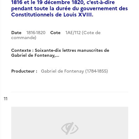
1816 et le 19 décembre 1820, c'est-à-dire
pendant toute la durée du gouvernement des
Constitutionnels de Louis XVIII.
Date
1816-1820
Cote
1AE/112 (Cote de
commande)
Contexte : Soixante-dix lettres manuscrites de
Gabriel de Fontenay,...
Producteur :
Gabriel de Fontenay (1784-1855)
ésultat n°
11