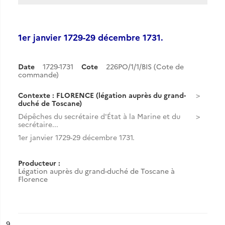
1er janvier 1729-29 décembre 1731.
Date
1729-1731
Cote
226PO/1/1/BIS (Cote de
commande)
Contexte : FLORENCE (légation auprès du grand-
duché de Toscane)
Dépêches du secrétaire d'État à la Marine et du
secrétaire...
1er janvier 1729-29 décembre 1731.
Producteur :
Légation auprès du grand-duché de Toscane à
Florence
ésultat n°
9