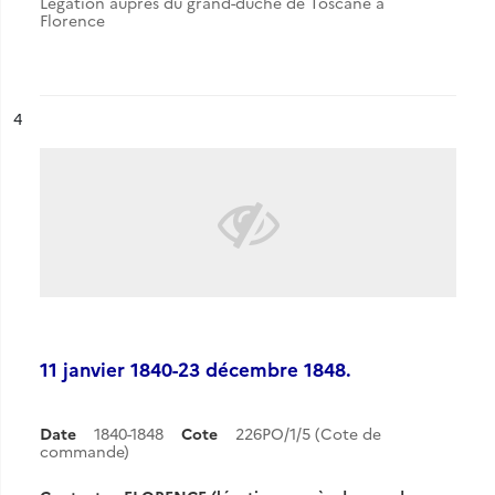
Légation auprès du grand-duché de Toscane à
Florence
ésultat n°
4
11 janvier 1840-23 décembre 1848.
Date
1840-1848
Cote
226PO/1/5 (Cote de
commande)