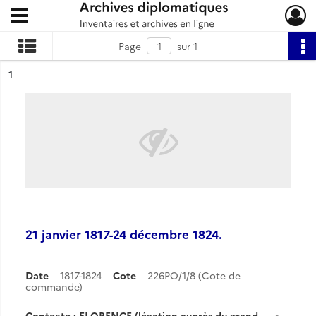
Ouvrir le menu déroulant
Archives diplomatiques
Page
sur 1
ésultat n°
1
21 janvier 1817-24 décembre 1824.
Date
1817-1824
Cote
226PO/1/8 (Cote de
commande)
Contexte : FLORENCE (légation auprès du grand-