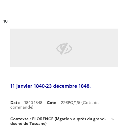
ésultat n°
10
11 janvier 1840-23 décembre 1848.
Date
1840-1848
Cote
226PO/1/5 (Cote de
commande)
Contexte : FLORENCE (légation auprès du grand-
duché de Toscane)