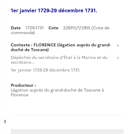
1er janvier 1729-29 décembre 1731.
Date
1729-1731
Cote
226PO/1/1/BIS (Cote de
commande)
Contexte : FLORENCE (légation auprès du grand-
duché de Toscane)
Dépêches du secrétaire d'État à la Marine et du
secrétaire...
1er janvier 1729-29 décembre 1731.
Producteur :
Légation auprès du grand-duché de Toscane à
Florence
ésultat n°
3