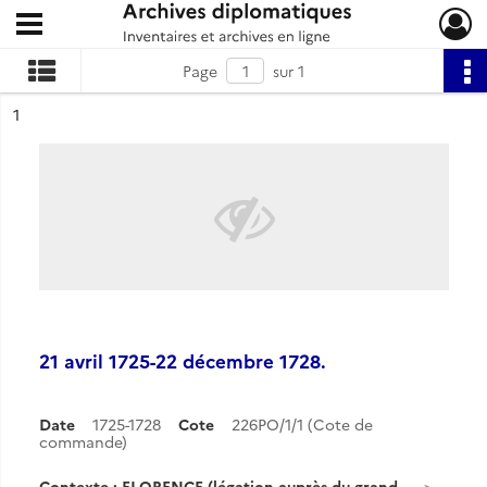
Ouvrir le menu déroulant
Archives diplomatiques
Page
sur 1
ésultat n°
1
21 avril 1725-22 décembre 1728.
Date
1725-1728
Cote
226PO/1/1 (Cote de
commande)
Contexte : FLORENCE (légation auprès du grand-