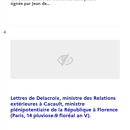
signée par Jean de...
ésultat n°
4
Lettres de Delacroix, ministre des Relations
extérieures à Cacault, ministre
plénipotentiaire de la République à Florence
(Paris, 14 pluviose-9 floréal an V).