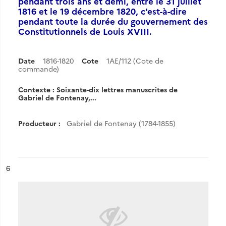
pendant trois ans et demi, entre le 31 juillet
1816 et le 19 décembre 1820, c'est-à-dire
pendant toute la durée du gouvernement des
Constitutionnels de Louis XVIII.
Date
1816-1820
Cote
1AE/112 (Cote de
commande)
Contexte : Soixante-dix lettres manuscrites de
Gabriel de Fontenay,...
Producteur :
Gabriel de Fontenay (1784-1855)
ésultat n°
6