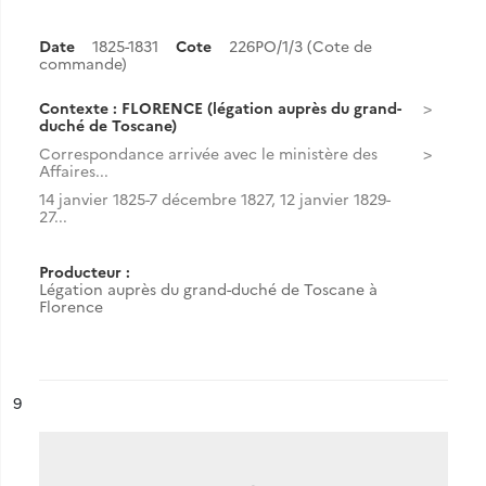
Date
1825-1831
Cote
226PO/1/3 (Cote de
commande)
Contexte : FLORENCE (légation auprès du grand-
duché de Toscane)
Correspondance arrivée avec le ministère des
Affaires...
14 janvier 1825-7 décembre 1827, 12 janvier 1829-
27...
Producteur :
Légation auprès du grand-duché de Toscane à
Florence
ésultat n°
9