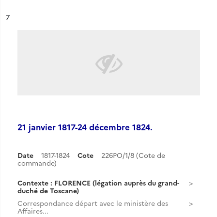
ésultat n°
7
21 janvier 1817-24 décembre 1824.
Date
1817-1824
Cote
226PO/1/8 (Cote de
commande)
Contexte : FLORENCE (légation auprès du grand-
duché de Toscane)
Correspondance départ avec le ministère des
Affaires...