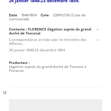
24 janvier 1849-23 décembre 1854.
Date
1849-1854
Cote
226PO/1/6 (Cote de
commande)
Contexte : FLORENCE (légation auprès du grand-
duché de Toscane)
Correspondance arrivée avec le ministère des
Affaires...
24 janvier 1849-23 décembre 1854.
Producteur :
Légation auprès du grand-duché de Toscane à
Florence
ésultat n°
12