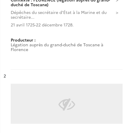
duché de Toscane)
Dépêches du secrétaire d'État à la Marine et du
secrétaire...
21 avril 1725-22 décembre 1728.
Producteur :
Légation auprès du grand-duché de Toscane à
Florence
ésultat n°
2