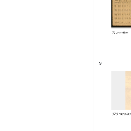
21 medias
Résultat n°
9
379 medias