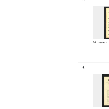
14 medias
Résultat n°
6