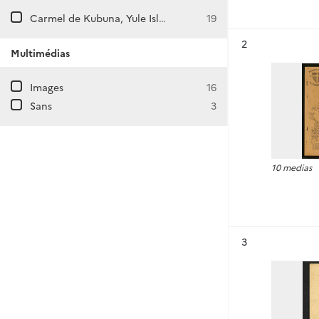
Carmel de Kubuna, Yule Island puis Bomana
19
Résultat n°
2
Multimédias
Images
16
Sans
3
10 medias
Résultat n°
3