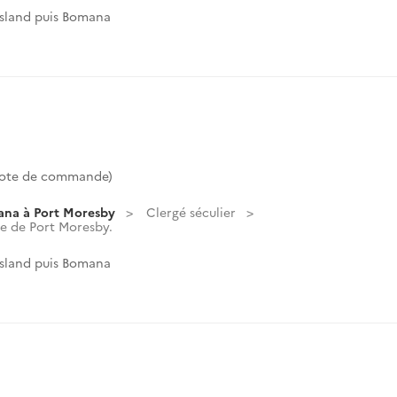
Island puis Bomana
Cote de commande)
ana à Port Moresby
Clergé séculier
e de Port Moresby.
Island puis Bomana