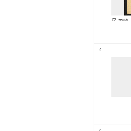
20 medias
Résultat n°
4
Résultat n°
5