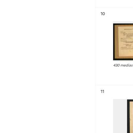
Résultat n°
10
430 medias
Résultat n°
11