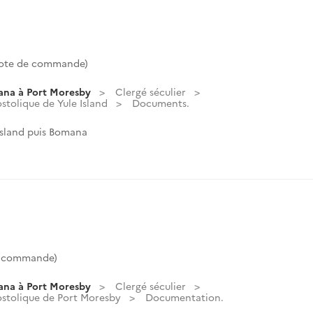
Cote de commande)
ana à Port Moresby
Clergé séculier
stolique de Yule Island
Documents.
Island puis Bomana
e commande)
ana à Port Moresby
Clergé séculier
ostolique de Port Moresby
Documentation.