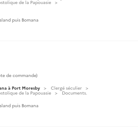
ostolique de la Papouasie
Island puis Bomana
Cote de commande)
ana à Port Moresby
Clergé séculier
ostolique de la Papouasie
Documents.
Island puis Bomana