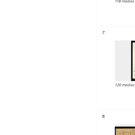
118 medias
Résultat n°
7
120 medias
Résultat n°
8