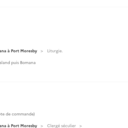
ana à Port Moresby
Liturgie.
Island puis Bomana
Cote de commande)
ana à Port Moresby
Clergé séculier