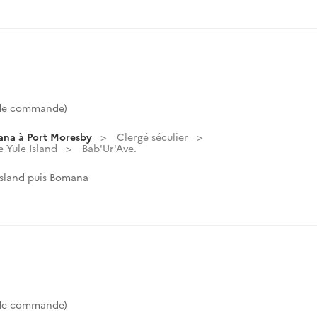
 de commande)
ana à Port Moresby
Clergé séculier
e Yule Island
Bab'Ur'Ave.
Island puis Bomana
 de commande)