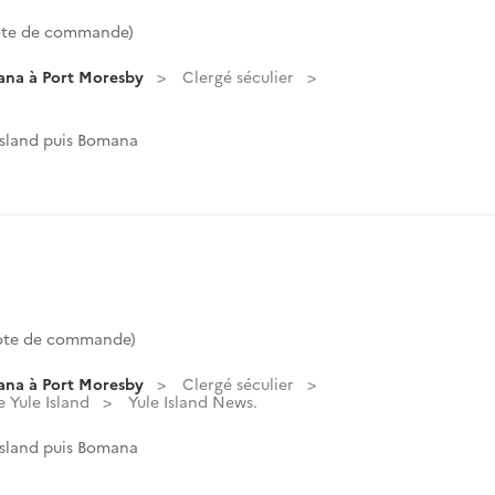
ote de commande)
ana à Port Moresby
Clergé séculier
Island puis Bomana
Cote de commande)
ana à Port Moresby
Clergé séculier
e Yule Island
Yule Island News.
Island puis Bomana