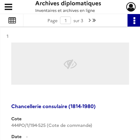
Ouvrir le menu déroulant
Archives diplomatiques
Page suivante : 1/3
Dernière page
Page
sur 3
Résultat n°
1
Chancellerie consulaire (1814-1980)
Cote
444PO/1/194-525 (Cote de commande)
Date
-