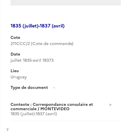
1835 (juillet)-1837 (avril)
Cote
211CCC/2 (Cote de commande)
Date
juillet 1835-avril 18373
Lieu
Uruguay
Type de document
-
Contexte : Correspondance consulaire et
commerciale / MONTEVIDEO
1835 (juillet)-1837 (avril)
Résultat n°
7