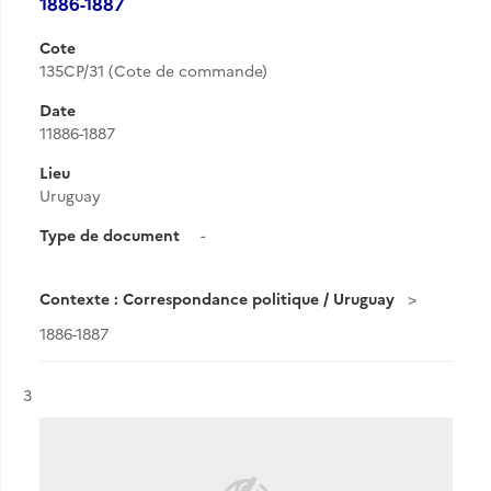
1886-1887
Cote
135CP/31 (Cote de commande)
Date
11886-1887
Lieu
Uruguay
Type de document
-
Contexte : Correspondance politique / Uruguay
1886-1887
Résultat n°
3