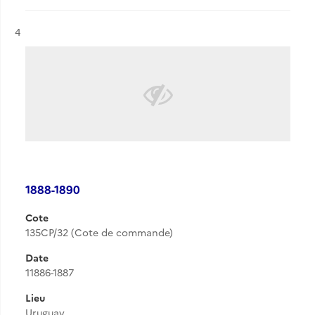
Résultat n°
4
1888-1890
Cote
135CP/32 (Cote de commande)
Date
11886-1887
Lieu
Uruguay