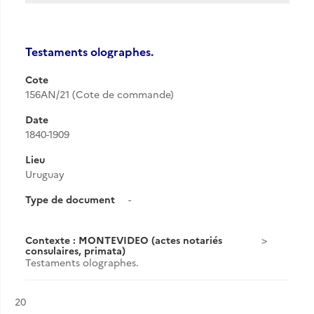
Testaments olographes.
Cote
156AN/21 (Cote de commande)
Date
1840-1909
Lieu
Uruguay
Type de document
-
Contexte : MONTEVIDEO (actes notariés
consulaires, primata)
Testaments olographes.
Résultat n°
20