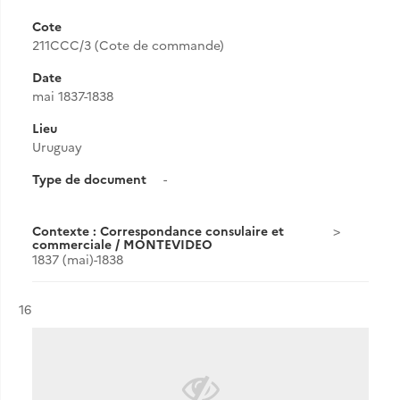
Cote
211CCC/3 (Cote de commande)
Date
mai 1837-1838
Lieu
Uruguay
Type de document
-
Contexte : Correspondance consulaire et
commerciale / MONTEVIDEO
1837 (mai)-1838
Résultat n°
16