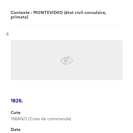
Contexte : MONTEVIDEO (état civil consulaire,
primata)
Résultat n°
8
1826.
Cote
156AN/1 (Cote de commande)
Date