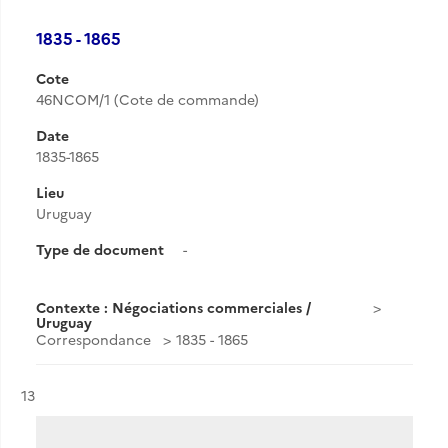
1835 - 1865
Cote
46NCOM/1 (Cote de commande)
Date
1835-1865
Lieu
Uruguay
Type de document
-
Contexte : Négociations commerciales /
Uruguay
Correspondance
1835 - 1865
Résultat n°
13