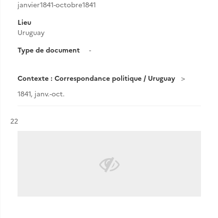
janvier1841-octobre1841
Lieu
Uruguay
Type de document
-
Contexte : Correspondance politique / Uruguay
1841, janv.-oct.
Résultat n°
22