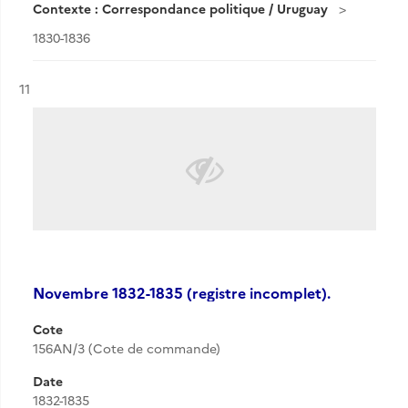
Contexte : Correspondance politique / Uruguay
1830-1836
Résultat n°
11
Novembre 1832-1835 (registre incomplet).
Cote
156AN/3 (Cote de commande)
Date
1832-1835