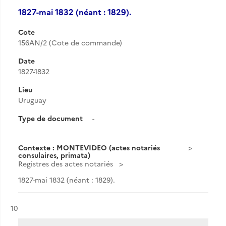
1827-mai 1832 (néant : 1829).
Cote
156AN/2 (Cote de commande)
Date
1827-1832
Lieu
Uruguay
Type de document
-
Contexte : MONTEVIDEO (actes notariés
consulaires, primata)
Registres des actes notariés
1827-mai 1832 (néant : 1829).
Résultat n°
10