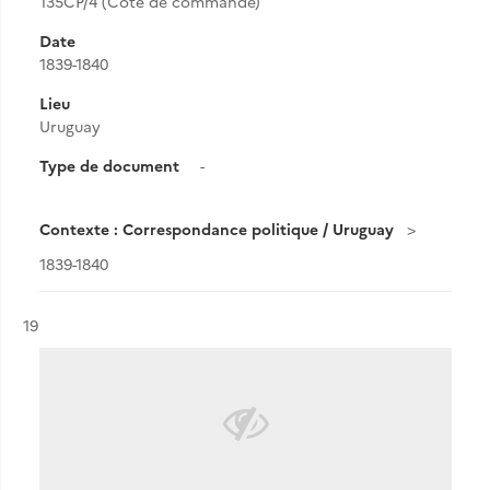
135CP/4 (Cote de commande)
Date
1839-1840
Lieu
Uruguay
Type de document
-
Contexte : Correspondance politique / Uruguay
1839-1840
Résultat n°
19