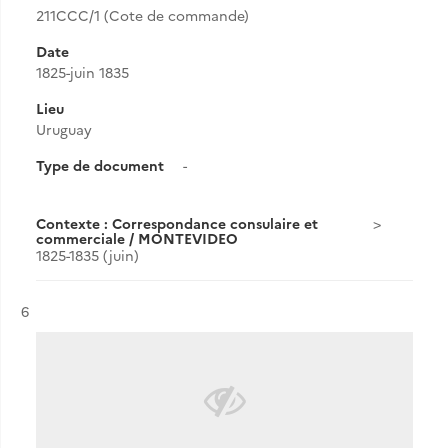
211CCC/1 (Cote de commande)
Date
1825-juin 1835
Lieu
Uruguay
Type de document
-
Contexte : Correspondance consulaire et
commerciale / MONTEVIDEO
1825-1835 (juin)
Résultat n°
6