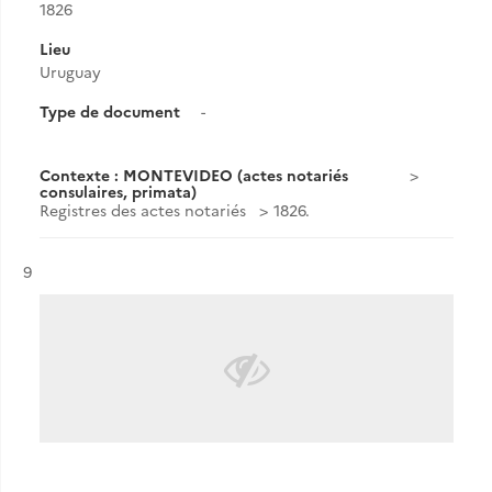
1826
Lieu
Uruguay
Type de document
-
Contexte : MONTEVIDEO (actes notariés
consulaires, primata)
Registres des actes notariés
1826.
Résultat n°
9