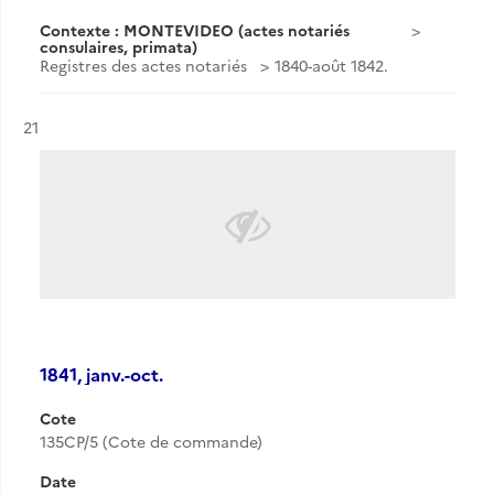
Contexte : MONTEVIDEO (actes notariés
consulaires, primata)
Registres des actes notariés
1840-août 1842.
Résultat n°
21
1841, janv.-oct.
Cote
135CP/5 (Cote de commande)
Date