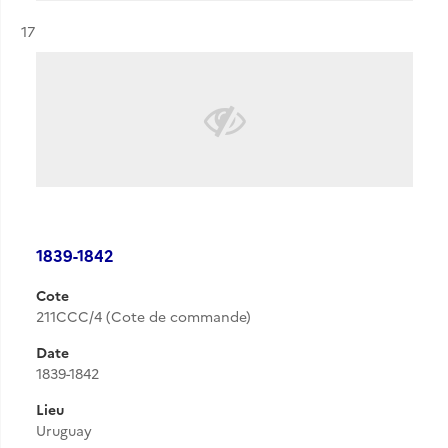
Résultat n°
17
1839-1842
Cote
211CCC/4 (Cote de commande)
Date
1839-1842
Lieu
Uruguay