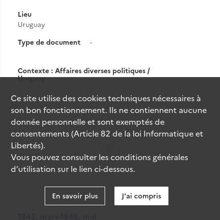
Lieu
Uruguay
Type de document
-
Contexte : Affaires diverses politiques /
Uruguay
Ce site utilise des
cookies
techniques nécessaires à
Résultat n°
25
son bon fonctionnement. Ils ne contiennent aucune
donnée personnelle et sont exemptés de
consentements (Article 82 de la loi Informatique et
Libertés).
Vous pouvez consulter les conditions générales
d’utilisation sur le lien ci-dessous.
En savoir plus
J'ai compris
1842, mars-1848, mai