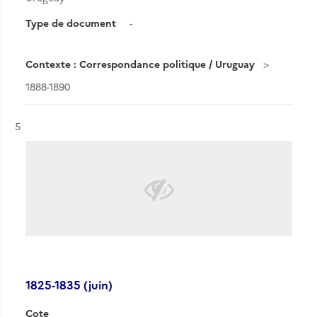
Type de document
-
Contexte : Correspondance politique / Uruguay
1888-1890
Résultat n°
5
1825-1835 (juin)
Cote