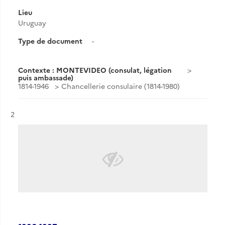
Lieu
Uruguay
Type de document
-
Contexte : MONTEVIDEO (consulat, légation
puis ambassade)
1814-1946
Chancellerie consulaire (1814-1980)
Résultat n°
2