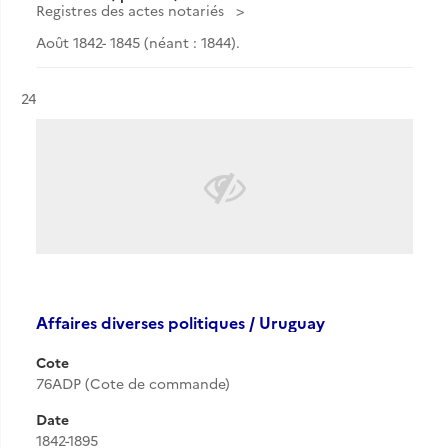
Registres des actes notariés
Août 1842- 1845 (néant : 1844).
Résultat n°
24
Affaires diverses politiques / Uruguay
Cote
76ADP (Cote de commande)
Date
1842-1895