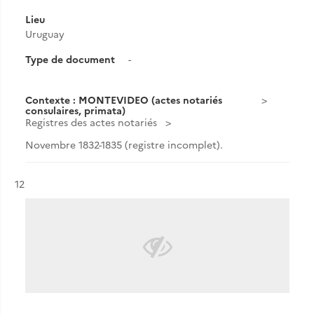
Lieu
Uruguay
Type de document
-
Contexte : MONTEVIDEO (actes notariés
consulaires, primata)
Registres des actes notariés
Novembre 1832-1835 (registre incomplet).
Résultat n°
12