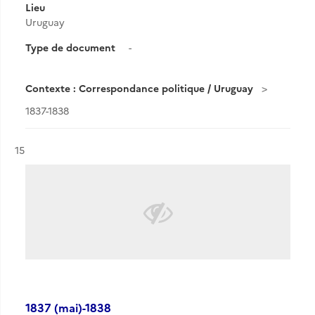
Lieu
Uruguay
Type de document
-
Contexte : Correspondance politique / Uruguay
1837-1838
Résultat n°
15
1837 (mai)-1838