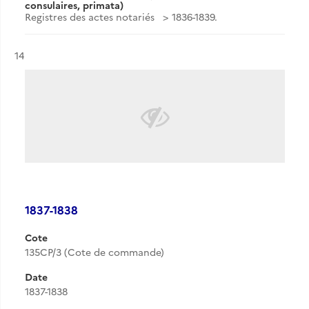
consulaires, primata)
Registres des actes notariés
1836-1839.
Résultat n°
14
1837-1838
Cote
135CP/3 (Cote de commande)
Date
1837-1838