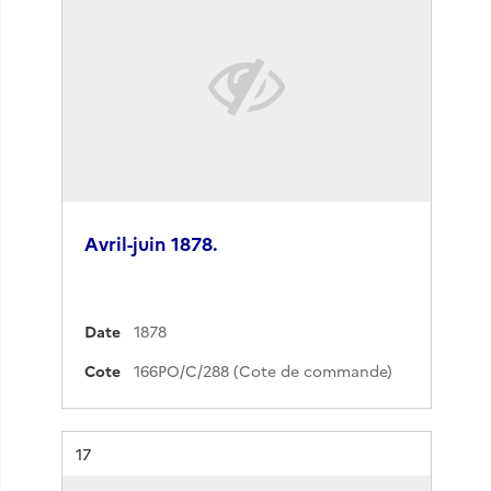
Avril-juin 1878.
Date
1878
Cote
166PO/C/288 (Cote de commande)
Résultat n°
17