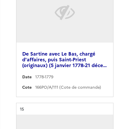
De Sartine avec Le Bas, chargé
d'affaires, puis Saint-Priest
(originaux) (5 janvier 1778-21 déce…
Date
1778-1779
Cote
166PO/A/111 (Cote de commande)
Résultat n°
15