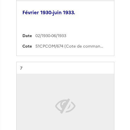
Février 1930-juin 1933.
Date
02/1930-06/1933
Cote
51CPCOM/674 (Cote de commande)
Résultat n°
7