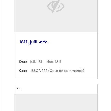
1811, juill.-déc.
Date
juil. 1811 - déc. 1811
Cote
133CP/222 (Cote de commande)
Résultat n°
14