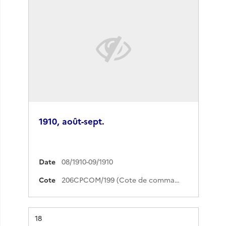
1910, août-sept.
Date
08/1910-09/1910
Cote
206CPCOM/199 (Cote de commande)
Résultat n°
18