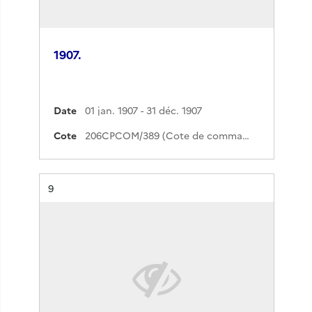
1907.
Date
01 jan. 1907 - 31 déc. 1907
Cote
206CPCOM/389 (Cote de commande)
Résultat n°
9