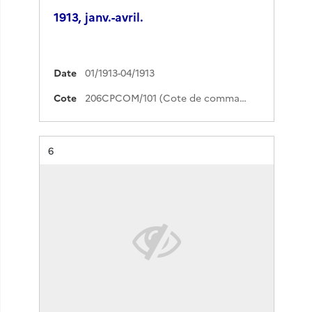
1913, janv.-avril.
Date
01/1913-04/1913
Cote
206CPCOM/101 (Cote de commande)
Résultat n°
6