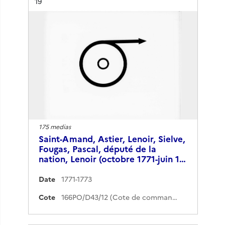
Résultat n°
19
175 medias
Saint-Amand, Astier, Lenoir, Sielve,
Fougas, Pascal, député de la
nation, Lenoir (octobre 1771-juin 1…
Date
1771-1773
Cote
166PO/D43/12 (Cote de commande)