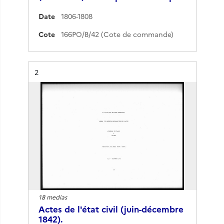
Date
1806-1808
Cote
166PO/B/42 (Cote de commande)
Résultat n°
2
18 medias
Actes de l'état civil (juin-décembre
1842).