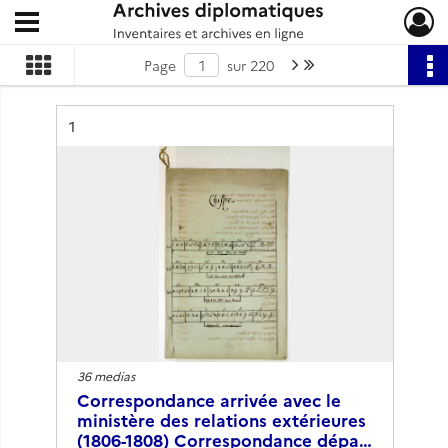
Ouvrir le menu déroulant
Archives diplomatiques
Page suivante : 1/220
Dernière page
Page
sur 220
Résultat n°
1
36 medias
Correspondance arrivée avec le
ministère des relations extérieures
(1806-1808) Correspondance dépa…