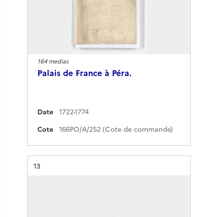
164 medias
Palais de France à Péra.
Date
1722-1774
Cote
166PO/A/252 (Cote de commande)
Résultat n°
13