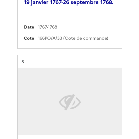
19 janvier 1767-26 septembre 1768.
Date
1767-1768
Cote
166PO/A/33 (Cote de commande)
Résultat n°
5