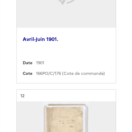
Avril-Juin 1901.
Date
1901
Cote
166PO/C/176 (Cote de commande)
Résultat n°
12