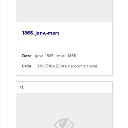
1865, janv.-mars
Date
janv. 1865 - mars 1865
Cote
133CP/364 (Cote de commande)
Résultat n°
11