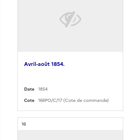
Avril-août 1854.
Date
1854
Cote
166PO/C/17 (Cote de commande)
Résultat n°
16