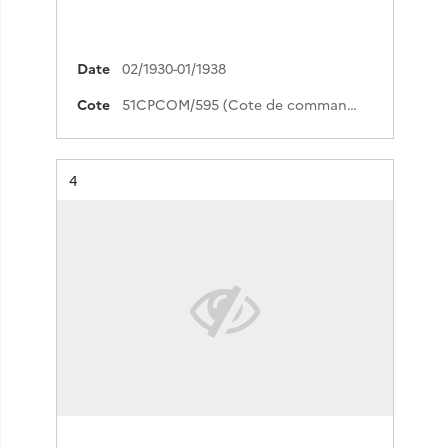
Date
02/1930-01/1938
Cote
51CPCOM/595 (Cote de commande)
Résultat n°
4