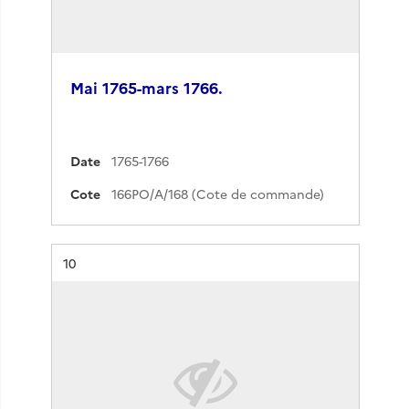
Mai 1765-mars 1766.
Date
1765-1766
Cote
166PO/A/168 (Cote de commande)
Résultat n°
10