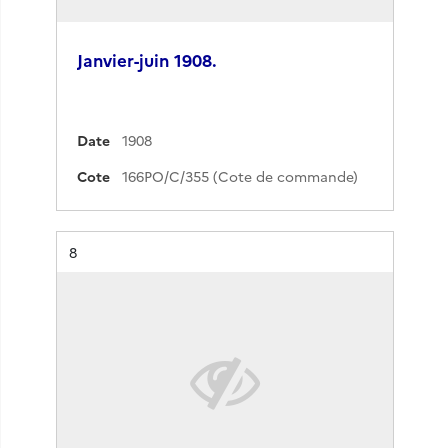
Janvier-juin 1908.
Date
1908
Cote
166PO/C/355 (Cote de commande)
Résultat n°
8