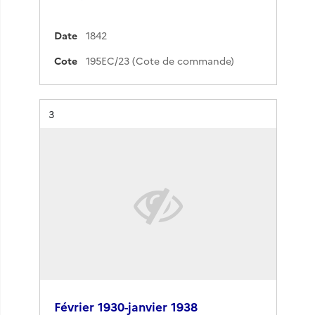
Date
1842
Cote
195EC/23 (Cote de commande)
Résultat n°
3
Février 1930-janvier 1938