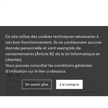
Ce site utilise des
cookies
techniques nécessaires à
son bon fonctionnement. Ils ne contiennent aucune
donnée personnelle et sont exemptés de
consentements (Article 82 de la loi Informatique et
Libertés).
Vous pouvez consulter les conditions générales
d’utilisation sur le lien ci-dessous.
En savoir plus
J'ai compris
data.gouv.fr
gouvernement.fr
legifrance.gouv.fr
service-public.fr