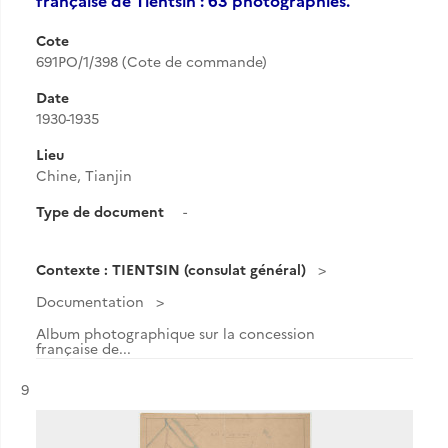
française de Tientsin : 63 photographies.
Cote
691PO/1/398 (Cote de commande)
Date
1930-1935
Lieu
Chine, Tianjin
Type de document
-
Contexte : TIENTSIN (consulat général)
Documentation
Album photographique sur la concession
française de...
Résultat n°
9