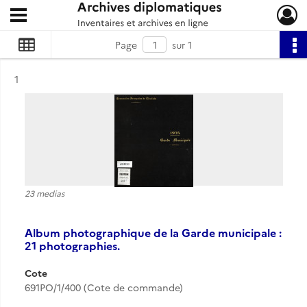
Ouvrir le menu déroulant
Archives diplomatiques
Page
sur 1
Résultat n°
1
23 medias
Album photographique de la Garde municipale :
21 photographies.
Cote
691PO/1/400 (Cote de commande)