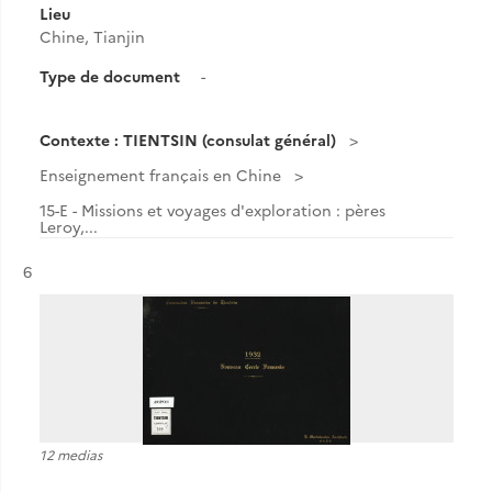
Lieu
Chine, Tianjin
Type de document
-
Contexte : TIENTSIN (consulat général)
Enseignement français en Chine
15-E - Missions et voyages d'exploration : pères
Leroy,...
Résultat n°
6
12 medias