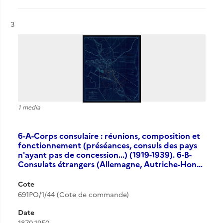
Résultat n°
3
1 media
6-A-Corps consulaire : réunions, composition et
fonctionnement (préséances, consuls des pays
n'ayant pas de concession...) (1919-1939). 6-B-
Consulats étrangers (Allemagne, Autriche-Hon…
Cote
691PO/1/44 (Cote de commande)
Date
1870-1950