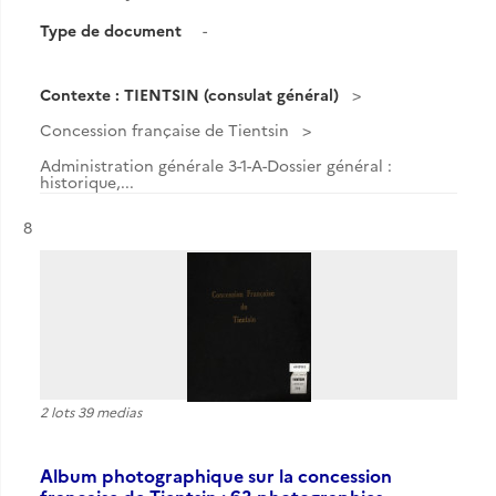
Type de document
-
Contexte : TIENTSIN (consulat général)
Concession française de Tientsin
Administration générale 3-1-A-Dossier général :
historique,...
Résultat n°
8
2 lots 39 medias
Album photographique sur la concession