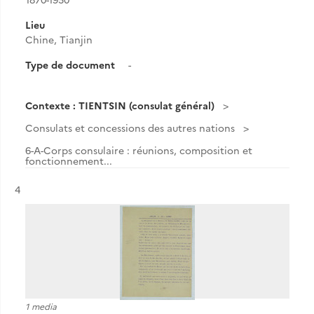
Lieu
Chine, Tianjin
Type de document
-
Contexte : TIENTSIN (consulat général)
Consulats et concessions des autres nations
6-A-Corps consulaire : réunions, composition et
fonctionnement...
Résultat n°
4
1 media