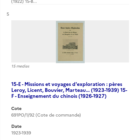
(1922) 15-B...
Résultat n°
5
15 medias
15-E - Missions et voyages d'exploration : pères
Leroy, Licent, Bouvier, Marteau... (1923-1939) 15-
F - Enseignement du chinois (1926-1927)
Cote
691PO/1/92 (Cote de commande)
Date
1923-1939