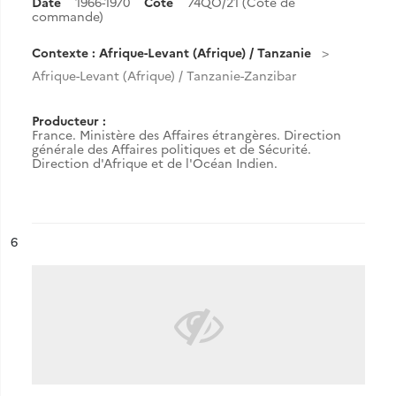
Date
1966-1970
Cote
74QO/21 (Cote de
commande)
Contexte : Afrique-Levant (Afrique) / Tanzanie
Afrique-Levant (Afrique) / Tanzanie-Zanzibar
Producteur :
France. Ministère des Affaires étrangères. Direction
générale des Affaires politiques et de Sécurité.
Direction d'Afrique et de l'Océan Indien.
ésultat n°
6