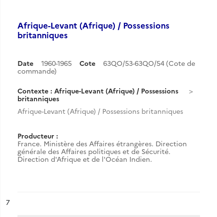
Afrique-Levant (Afrique) / Possessions
britanniques
Date
1960-1965
Cote
63QO/53-63QO/54 (Cote de
commande)
Contexte : Afrique-Levant (Afrique) / Possessions
britanniques
Afrique-Levant (Afrique) / Possessions britanniques
Producteur :
France. Ministère des Affaires étrangères. Direction
générale des Affaires politiques et de Sécurité.
Direction d'Afrique et de l'Océan Indien.
ésultat n°
7