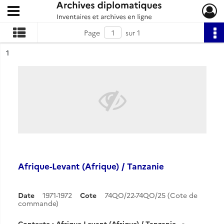
Ouvrir le menu déroulant
Archives diplomatiques
Page
sur 1
ésultat n°
1
Afrique-Levant (Afrique) / Tanzanie
Date
1971-1972
Cote
74QO/22-74QO/25 (Cote de
commande)
Contexte : Afrique-Levant (Afrique) / Tanzanie