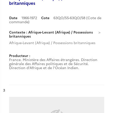
britanniques
Date
1966-1972
Cote
63QO/55-63QO/58 (Cote de
commande)
Contexte : Afrique-Levant (Afrique) / Possessions
britanniques
Afrique-Levant (Afrique) / Possessions britanniques
Producteur :
France. Ministère des Affaires étrangères. Direction
générale des Affaires politiques et de Sécurité.
Direction d'Afrique et de l'Océan Indien.
ésultat n°
3