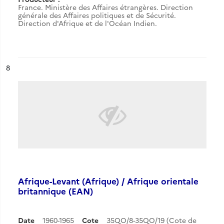
France. Ministère des Affaires étrangères. Direction
générale des Affaires politiques et de Sécurité.
Direction d'Afrique et de l'Océan Indien.
ésultat n°
8
Afrique-Levant (Afrique) / Afrique orientale
britannique (EAN)
Date
1960-1965
Cote
35QO/8-35QO/19 (Cote de