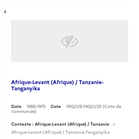
ésultat n°
4
Afrique-Levant (Afrique) / Tanzanie-
Tanganyika
Date
1966-1970
Cote
74QO/8-74QO/20 (Cote de
commande)
Contexte : Afrique-Levant (Afrique) / Tanzanie
Afrique-Levant (Afrique) / Tanzanie-Tanganyika