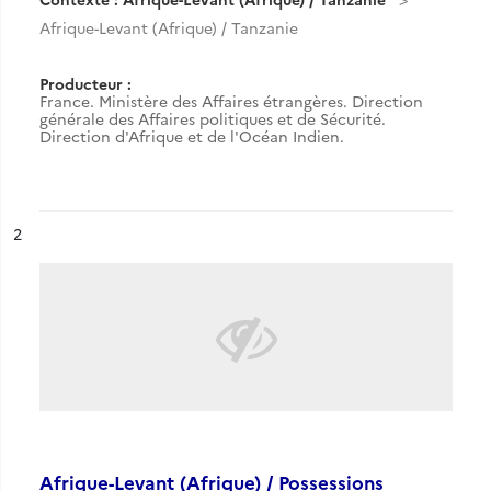
Afrique-Levant (Afrique) / Tanzanie
Producteur :
France. Ministère des Affaires étrangères. Direction
générale des Affaires politiques et de Sécurité.
Direction d'Afrique et de l'Océan Indien.
ésultat n°
2
Afrique-Levant (Afrique) / Possessions