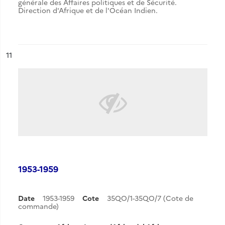
générale des Affaires politiques et de Sécurité.
Direction d'Afrique et de l'Océan Indien.
ésultat n°
11
1953-1959
Date
1953-1959
Cote
35QO/1-35QO/7 (Cote de
commande)