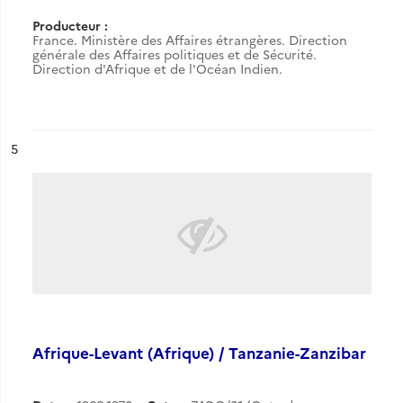
Producteur :
France. Ministère des Affaires étrangères. Direction
générale des Affaires politiques et de Sécurité.
Direction d'Afrique et de l'Océan Indien.
ésultat n°
5
Afrique-Levant (Afrique) / Tanzanie-Zanzibar