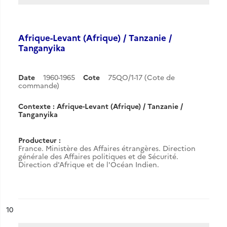
Afrique-Levant (Afrique) / Tanzanie /
Tanganyika
Date
1960-1965
Cote
75QO/1-17 (Cote de
commande)
Contexte : Afrique-Levant (Afrique) / Tanzanie /
Tanganyika
Producteur :
France. Ministère des Affaires étrangères. Direction
générale des Affaires politiques et de Sécurité.
Direction d'Afrique et de l'Océan Indien.
ésultat n°
10