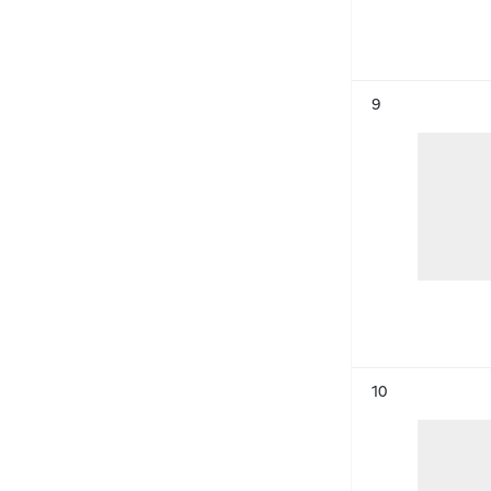
Résultat n°
9
Résultat n°
10