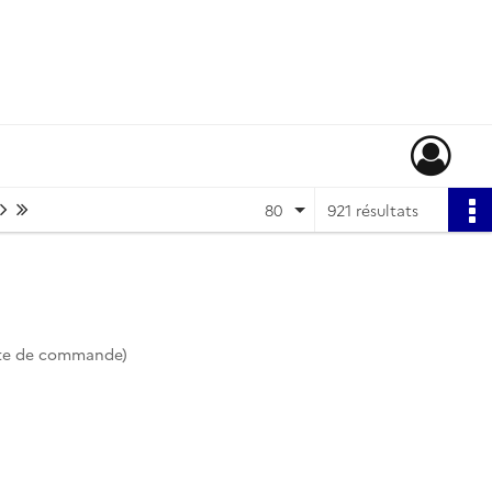
Page suivante : 1/12
Dernière page
80
921 résultats
te de commande)