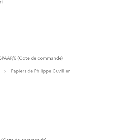
ri
06PAAP/6 (Cote de commande)
Papiers de Philippe Cuvillier
6 (Cote de commande)