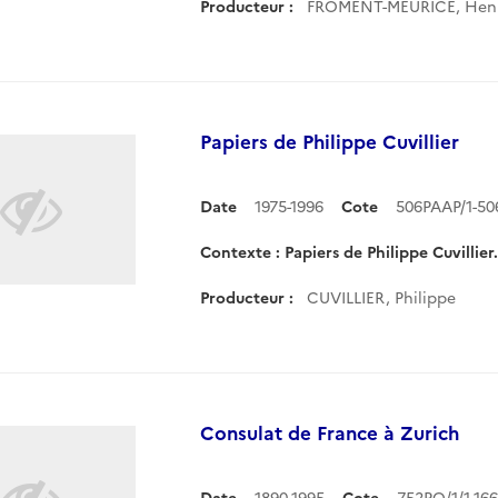
Producteur :
FROMENT-MEURICE, Hen
Papiers de Philippe Cuvillier
Date
1975-1996
Cote
506PAAP/1-5
Contexte : Papiers de Philippe Cuvillier.
Producteur :
CUVILLIER, Philippe
Consulat de France à Zurich
Date
1890-1995
Cote
752PO/1/1-16