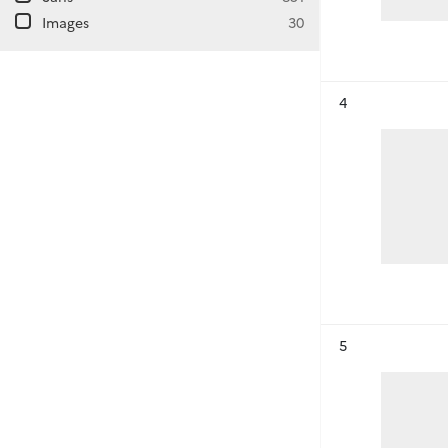
Images
30
Résultat n°
4
Résultat n°
5