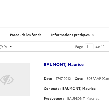
Parcourir les fonds
Informations pratiques
(9-0)
Page
sur 12
BAUMONT, Maurice
Date
1747-2012
Cote
303PAAP (Co
Contexte : BAUMONT, Maurice
Producteur :
BAUMONT, Maurice