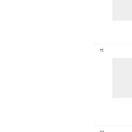
Résultat n°
11
Résultat n°