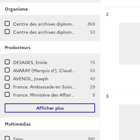
Organisme
Résultat n°
2
Centre des archives diplomatiques de La Courneuve
868
Centre des archives diplomatiques de Nantes
53
Producteurs
DESAGES, Emile
75
AVARAY (Marquis d'), Claude Théophile de Bésiade
53
AVENOL, Joseph
43
France. Ambassade en Suisse (Berne)
29
France. Ministère des Affaires étrangères. Direction de l'Europe.
8
Résultat n°
3
Afficher plus
Multimédias
Sans
891