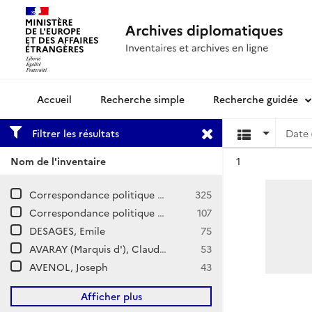
Recherche simple
Recherche guidée
Archives diplomatiques
Filtrer les résultats
Date 
Résultat n°
Nom de l'inventaire
1
Correspondance politique et commerciale (CPCOM) / Z-Europe / Suisse
325
Correspondance politique / Genève
107
DESAGES, Emile
75
AVARAY (Marquis d'), Claude Théophile de Bésiade
53
AVENOL, Joseph
43
Afficher plus