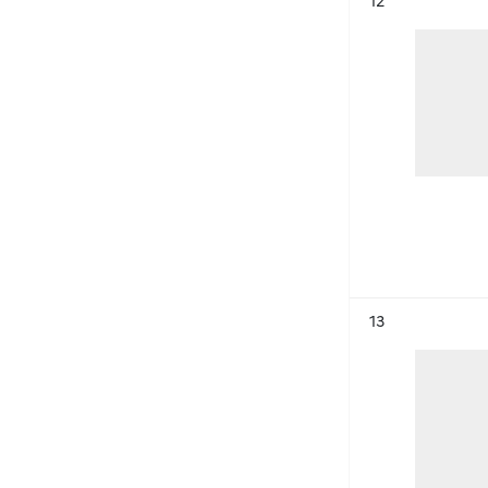
12
Résultat n°
13