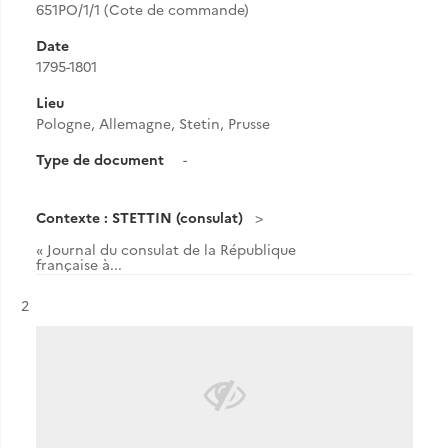
651PO/1/1 (Cote de commande)
Date
1795-1801
Lieu
Pologne, Allemagne, Stetin, Prusse
Type de document
-
Contexte : STETTIN (consulat)
« Journal du consulat de la République
française à...
Résultat n°
2