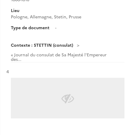
Lieu
Pologne, Allemagne, Stetin, Prusse
Type de document
-
Contexte : STETTIN (consulat)
« Journal du consulat de Sa Majesté l'Empereur
des...
Résultat n°
4