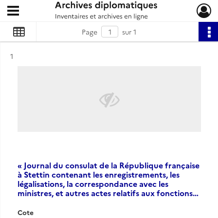
Ouvrir le menu déroulant
Archives diplomatiques
Page
sur 1
Résultat n°
1
« Journal du consulat de la République française
à Stettin contenant les enregistrements, les
légalisations, la correspondance avec les
ministres, et autres actes relatifs aux fonctions…
Cote