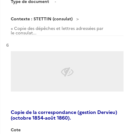
Type de document
-
Contexte : STETTIN (consulat)
« Copie des dépêches et lettres adressées par
le consulat...
Résultat n°
6
Copie de la correspondance (gestion Dervieu)
(octobre 1854-août 1860).
Cote