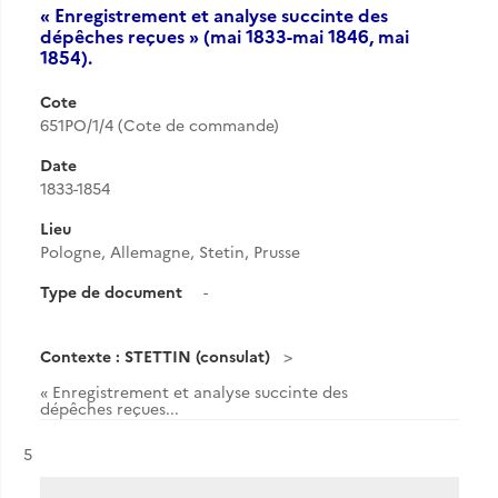
« Enregistrement et analyse succinte des
dépêches reçues » (mai 1833-mai 1846, mai
1854).
Cote
651PO/1/4 (Cote de commande)
Date
1833-1854
Lieu
Pologne, Allemagne, Stetin, Prusse
Type de document
-
Contexte : STETTIN (consulat)
« Enregistrement et analyse succinte des
dépêches reçues...
Résultat n°
5