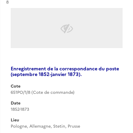
Résultat n°
8
Enregistrement de la correspondance du poste
(septembre 1852-janvier 1873).
Cote
651PO/1/8 (Cote de commande)
Date
1852-1873
Lieu
Pologne, Allemagne, Stetin, Prusse