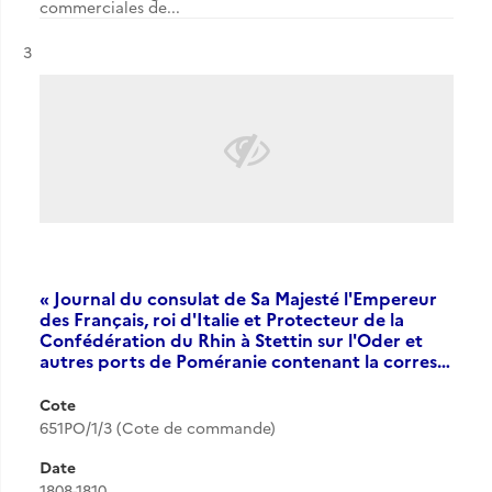
commerciales de...
Résultat n°
3
« Journal du consulat de Sa Majesté l'Empereur
des Français, roi d'Italie et Protecteur de la
Confédération du Rhin à Stettin sur l'Oder et
autres ports de Poméranie contenant la corres…
Cote
651PO/1/3 (Cote de commande)
Date
1808-1810