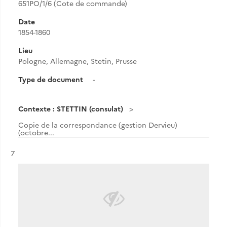
651PO/1/6 (Cote de commande)
Date
1854-1860
Lieu
Pologne, Allemagne, Stetin, Prusse
Type de document
-
Contexte : STETTIN (consulat)
Copie de la correspondance (gestion Dervieu)
(octobre...
Résultat n°
7