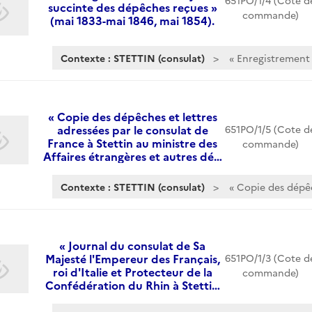
651PO/1/4 (Cote d
succinte des dépêches reçues »
commande)
(mai 1833-mai 1846, mai 1854).
Contexte : STETTIN (consulat)
« Enregistrement 
« Copie des dépêches et lettres
adressées par le consulat de
651PO/1/5 (Cote d
France à Stettin au ministre des
commande)
Affaires étrangères et autres dé…
Contexte : STETTIN (consulat)
« Copie des dépêc
« Journal du consulat de Sa
Majesté l'Empereur des Français,
651PO/1/3 (Cote d
roi d'Italie et Protecteur de la
commande)
Confédération du Rhin à Stetti…