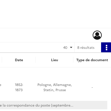
40
8 résultats
Date
Lieu
Type de document
e
1852-
Pologne, Allemagne,
-
1873
Stetin, Prusse
e la correspondance du poste (septembre...