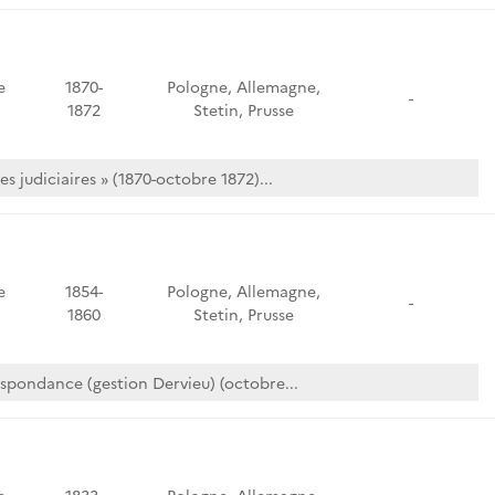
e
1870-
Pologne, Allemagne,
-
1872
Stetin, Prusse
es judiciaires » (1870-octobre 1872)...
e
1854-
Pologne, Allemagne,
-
1860
Stetin, Prusse
spondance (gestion Dervieu) (octobre...