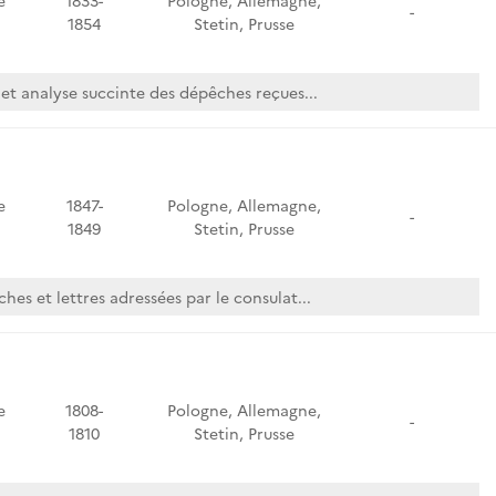
e
1833-
Pologne, Allemagne,
-
1854
Stetin, Prusse
et analyse succinte des dépêches reçues...
e
1847-
Pologne, Allemagne,
-
1849
Stetin, Prusse
hes et lettres adressées par le consulat...
e
1808-
Pologne, Allemagne,
-
1810
Stetin, Prusse