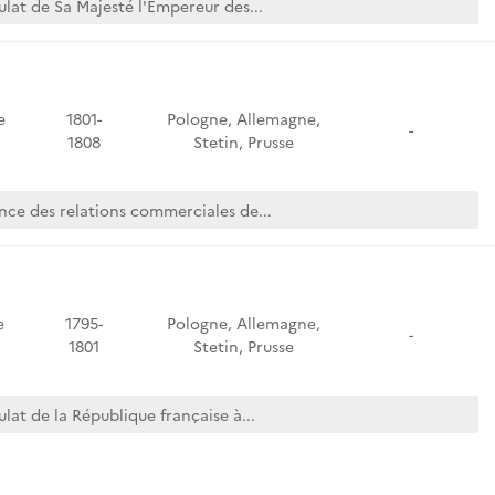
ulat de Sa Majesté l'Empereur des...
e
1801-
Pologne, Allemagne,
-
1808
Stetin, Prusse
ence des relations commerciales de...
e
1795-
Pologne, Allemagne,
-
1801
Stetin, Prusse
lat de la République française à...