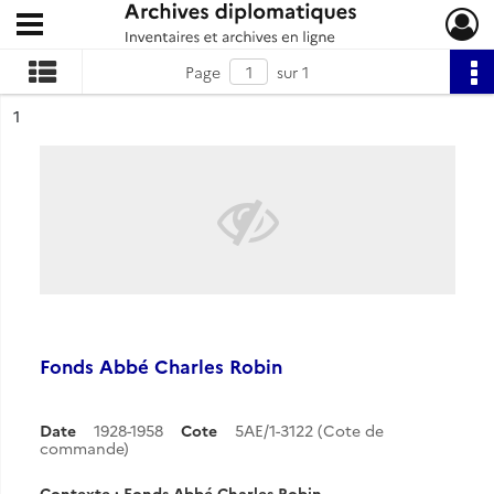
Ouvrir le menu déroulant
Archives diplomatiques
Page
sur 1
ésultat n°
1
Fonds Abbé Charles Robin
Date
1928-1958
Cote
5AE/1-3122 (Cote de
commande)
Contexte : Fonds Abbé Charles Robin