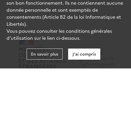
son bon fonctionnement. Ils ne contiennent aucune
donnée personnelle et sont exemptés de
consentements (Article 82 de la loi Informatique et
Libertés).
Vous pouvez consulter les conditions générales
d’utilisation sur le lien ci-dessous.
data.gouv.fr
En savoir plus
J'ai compris
gouvernement.fr
legifrance.gouv.fr
service-public.fr
Mentions légales
Données personnelles
CGU
Gestion des cookies
Accessibilité : partiellement conforme
Sauf mention contraire, tous les contenus de ce site sont
sous
licence etalab-2.0