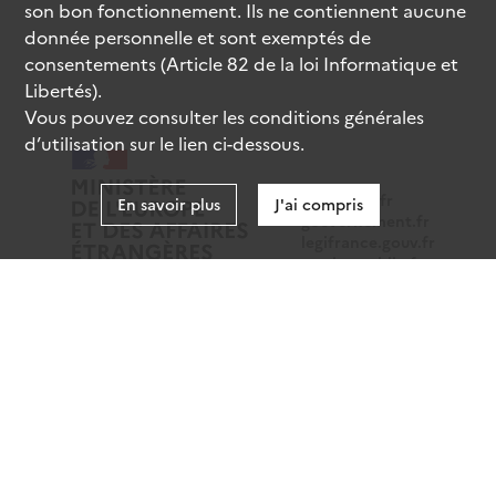
son bon fonctionnement. Ils ne contiennent aucune
donnée personnelle et sont exemptés de
consentements (Article 82 de la loi Informatique et
Libertés).
Vous pouvez consulter les conditions générales
d’utilisation sur le lien ci-dessous.
data.gouv.fr
En savoir plus
J'ai compris
gouvernement.fr
legifrance.gouv.fr
service-public.fr
Mentions légales
Données personnelles
CGU
Gestion des cookies
Accessibilité : partiellement conforme
Sauf mention contraire, tous les contenus de ce site sont
sous
licence etalab-2.0