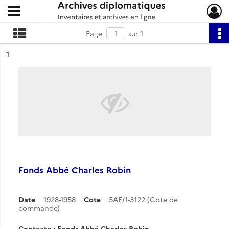
Ouvrir le menu déroulant
Archives diplomatiques
Page
sur 1
ésultat n°
1
Fonds Abbé Charles Robin
Date
1928-1958
Cote
5AE/1-3122 (Cote de
commande)
Contexte : Fonds Abbé Charles Robin