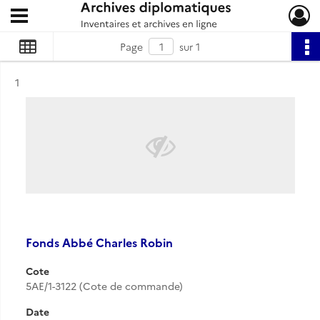
Ouvrir le menu déroulant
Archives diplomatiques
Page
sur 1
Résultat n°
1
Fonds Abbé Charles Robin
Cote
5AE/1-3122 (Cote de commande)
Date