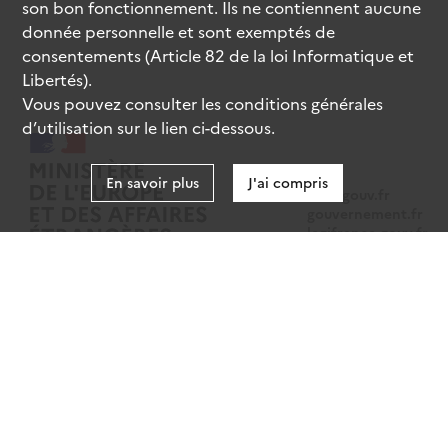
son bon fonctionnement. Ils ne contiennent aucune
donnée personnelle et sont exemptés de
consentements (Article 82 de la loi Informatique et
Libertés).
Vous pouvez consulter les conditions générales
d’utilisation sur le lien ci-dessous.
En savoir plus
J'ai compris
data.gouv.fr
gouvernement.fr
legifrance.gouv.fr
service-public.fr
Mentions légales
Données personnelles
CGU
Gestion des cookies
Accessibilité : partiellement conforme
Sauf mention contraire, tous les contenus de ce site sont sous
licence
etalab-2.0