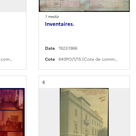
1 media
Inventaires.
Date
1922-1966
643PO/1/153 (Cote de commande)
Cote
643PO/1/15 (Cote de commande)
Résultat n°
6