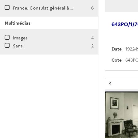
France. Consulat général à Izmir
6
Multimédias
643PO/1/7
Images
4
Sans
2
Date
1922-1
Cote
Résultat n°
4