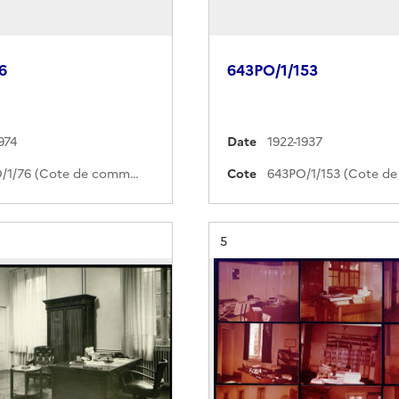
6
643PO/1/153
974
Date
1922-1937
643PO/1/76 (Cote de commande)
Cote
Résultat n°
5