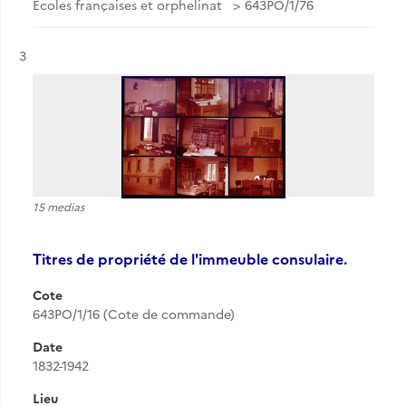
Ecoles françaises et orphelinat
643PO/1/76
Résultat n°
3
15 medias
Titres de propriété de l'immeuble consulaire.
Cote
643PO/1/16 (Cote de commande)
Date
1832-1942
Lieu