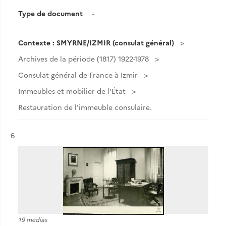
Type de document
-
Contexte : SMYRNE/IZMIR (consulat général)
Archives de la période (1817) 1922-1978
Consulat général de France à Izmir
Immeubles et mobilier de l'État
Restauration de l'immeuble consulaire.
Résultat n°
6
19 medias