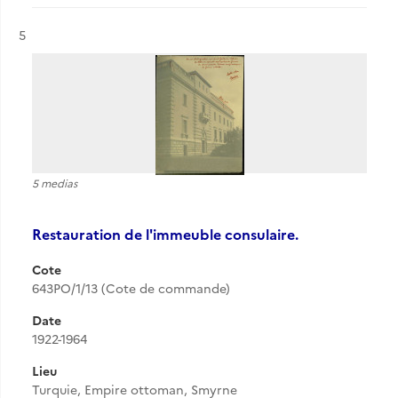
Résultat n°
5
5 medias
Restauration de l'immeuble consulaire.
Cote
643PO/1/13 (Cote de commande)
Date
1922-1964
Lieu
Turquie, Empire ottoman, Smyrne