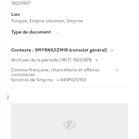
1922-1937
Lieu
Turquie, Empire ottoman, Smyrne
Type de document
-
Contexte : SMYRNE/IZMIR (consulat général)
Archives de la période (1817) 1922-1978
Colonie française, chancellerie et affaires
consulaires
Sinistrés de Smyrne
643PO/1/153
Résultat n°
2