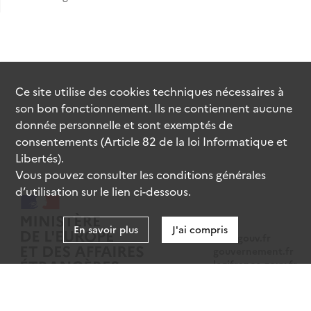
Ce site utilise des
cookies
techniques nécessaires à
son bon fonctionnement. Ils ne contiennent aucune
donnée personnelle et sont exemptés de
consentements (Article 82 de la loi Informatique et
Libertés).
Vous pouvez consulter les conditions générales
d’utilisation sur le lien ci-dessous.
En savoir plus
J'ai compris
data.gouv.fr
gouvernement.fr
legifrance.gouv.fr
service-public.fr