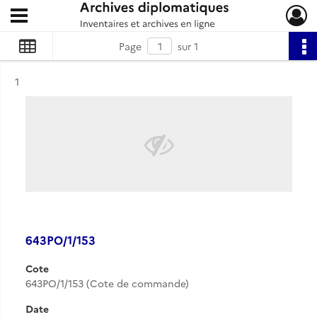
Ouvrir le menu déroulant
Archives diplomatiques
Page
sur 1
Résultat n°
1
643PO/1/153
Cote
643PO/1/153 (Cote de commande)
Date