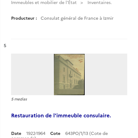
Immeubles et mobilier de l'État
Inventaires.
Producteur :
Consulat général de France à Izmir
ésultat n°
5
5 medias
Restauration de l'immeuble consulaire.
Date
1922-1964
Cote
643PO/1/13 (Cote de