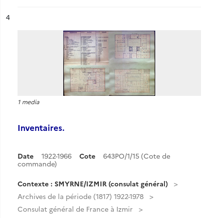
ésultat n°
4
1 media
Inventaires.
Date
1922-1966
Cote
643PO/1/15 (Cote de
commande)
Contexte : SMYRNE/IZMIR (consulat général)
Archives de la période (1817) 1922-1978
Consulat général de France à Izmir