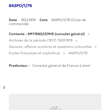
643PO/1/76
Date
1922-1974
Cote
643PO/1/76 (Cote de
commande)
Contexte : SMYRNE/IZMIR (consulat général)
Archives de la période (1817) 1922-1978
Oeuvres, affaires scolaires et questions culturelles
Ecoles françaises et orphelinat
643PO/1/76
Producteur :
Consulat général de France à Izmir
ésultat n°
3