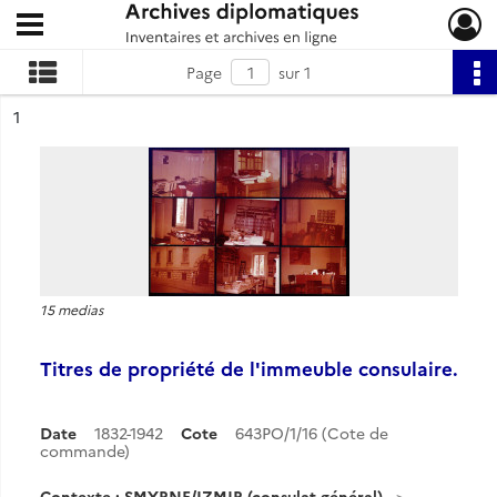
Ouvrir le menu déroulant
Archives diplomatiques
Page
sur 1
ésultat n°
1
15 medias
Titres de propriété de l'immeuble consulaire.
Date
1832-1942
Cote
643PO/1/16 (Cote de
commande)
Contexte : SMYRNE/IZMIR (consulat général)