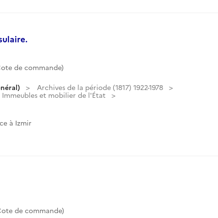
ulaire.
(Cote de commande)
néral)
Archives de la période (1817) 1922-1978
Immeubles et mobilier de l'État
ce à Izmir
(Cote de commande)