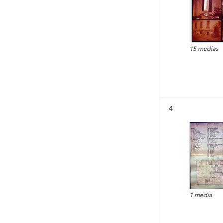
15 medias
Résultat n°
4
1 media