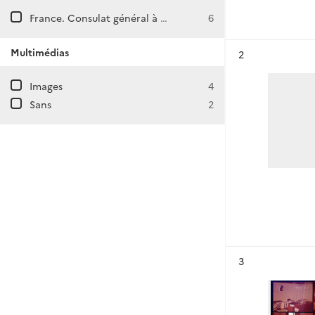
France. Consulat général à Izmir
6
Multimédias
Résultat n°
2
Images
4
Sans
2
Résultat n°
3