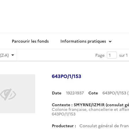
Parcourir les fonds
Informations pratiques
(Z-A)
Page
sur 1
643PO/1/153
Date
1922-1937
Cote
643PO/1/153
Contexte : SMYRNE/IZMIR (consulat gé
Colonie française, chancellerie et affai
643PO/1/153
Producteur :
Consulat général de Fran