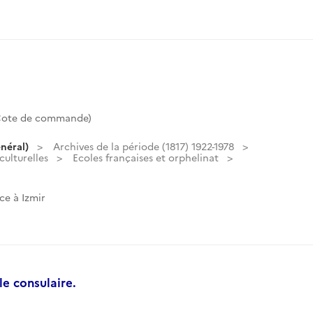
Cote de commande)
néral)
Archives de la période (1817) 1922-1978
culturelles
Ecoles françaises et orphelinat
ce à Izmir
le consulaire.