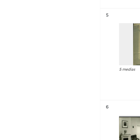
Résultat n°
5
5 medias
Résultat n°
6