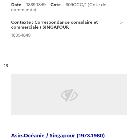
Date
1839-1849
Cote
309CCC/1 (Cote de
commande)
Contexte : Correspondance consulaire et
commerciale / SINGAPOUR
1839-1849
ésultat n°
13
Asie-Océanie / Singapour (1973-1980)