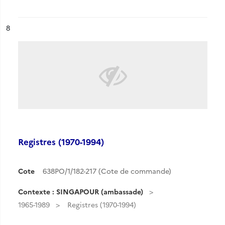
ésultat n°
8
Registres (1970-1994)
Cote
638PO/1/182-217 (Cote de commande)
Contexte : SINGAPOUR (ambassade)
1965-1989
Registres (1970-1994)