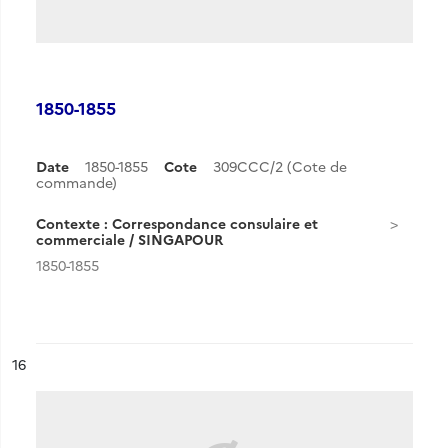
1850-1855
Date
1850-1855
Cote
309CCC/2 (Cote de
commande)
Contexte : Correspondance consulaire et
commerciale / SINGAPOUR
1850-1855
ésultat n°
16