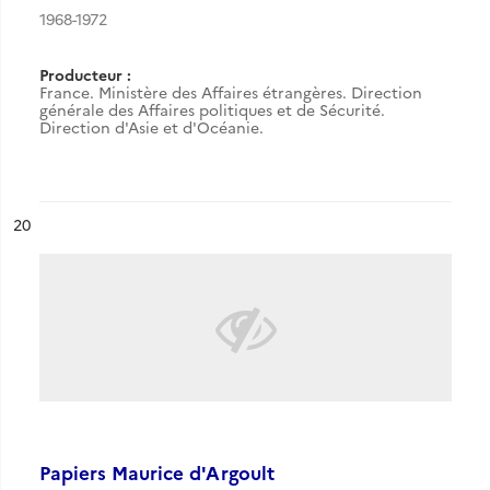
1968-1972
Producteur :
France. Ministère des Affaires étrangères. Direction
générale des Affaires politiques et de Sécurité.
Direction d'Asie et d'Océanie.
ésultat n°
20
Papiers Maurice d'Argoult