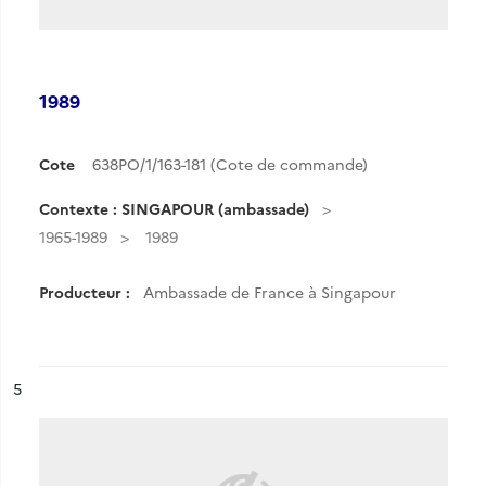
1989
Cote
638PO/1/163-181 (Cote de commande)
Contexte : SINGAPOUR (ambassade)
1965-1989
1989
Producteur :
Ambassade de France à Singapour
ésultat n°
5