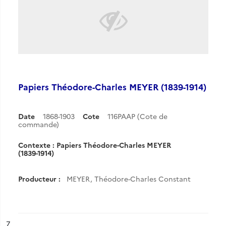
Papiers Théodore-Charles MEYER (1839-1914)
Date
1868-1903
Cote
116PAAP (Cote de
commande)
Contexte : Papiers Théodore-Charles MEYER
(1839-1914)
Producteur :
MEYER, Théodore-Charles Constant
ésultat n°
7