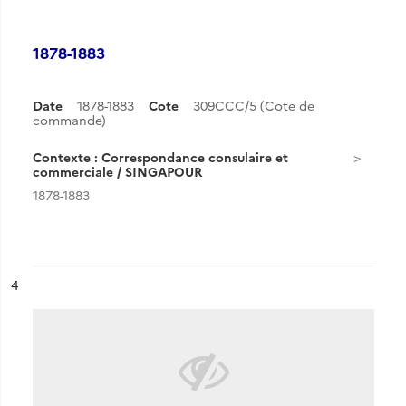
1878-1883
Date
1878-1883
Cote
309CCC/5 (Cote de
commande)
Contexte : Correspondance consulaire et
commerciale / SINGAPOUR
1878-1883
ésultat n°
4