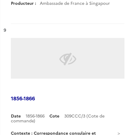
Producteur :
Ambassade de France à Singapour
ésultat n°
9
1856-1866
Date
1856-1866
Cote
309CCC/3 (Cote de
commande)
Contexte : Correspondance consulaire et