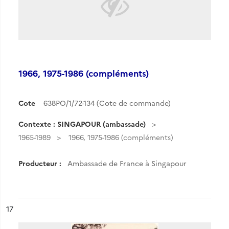
1966, 1975-1986 (compléments)
Cote
638PO/1/72-134 (Cote de commande)
Contexte : SINGAPOUR (ambassade)
1965-1989
1966, 1975-1986 (compléments)
Producteur :
Ambassade de France à Singapour
ésultat n°
17