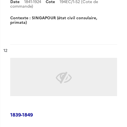
Date
1841-1924
Cote
194EC/1-52 (Cote de
commande)
Contexte : SINGAPOUR (état civil consulaire,
primata)
ésultat n°
12
1839-1849