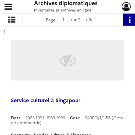
Ouvrir le menu déroulant
Archives diplomatiques
Page suivante : 1/2
Dernière page
Page
sur 2
ésultat n°
1
Service culturel à Singapour
Date
1963-1991
,
1963-1996
Cote
640PO/1/1-58 (Cote
de commande)
Contexte : Service culturel à Singapour