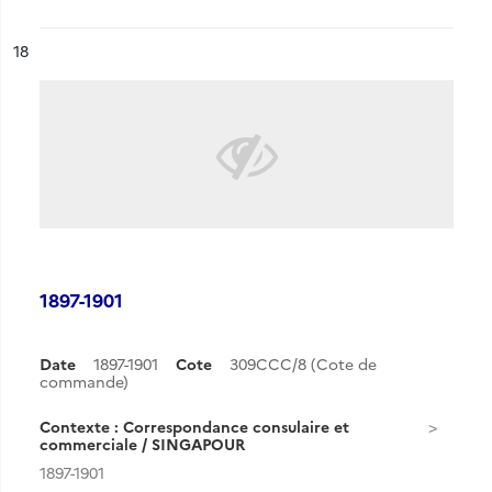
ésultat n°
18
1897-1901
Date
1897-1901
Cote
309CCC/8 (Cote de
commande)
Contexte : Correspondance consulaire et
commerciale / SINGAPOUR
1897-1901