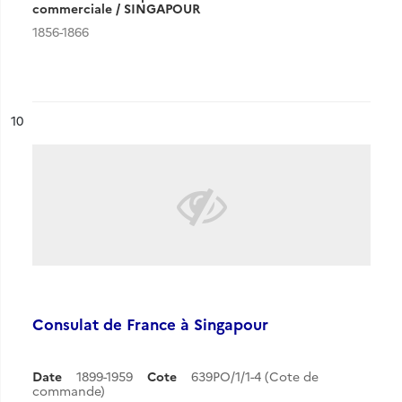
commerciale / SINGAPOUR
1856-1866
ésultat n°
10
Consulat de France à Singapour
Date
1899-1959
Cote
639PO/1/1-4 (Cote de
commande)