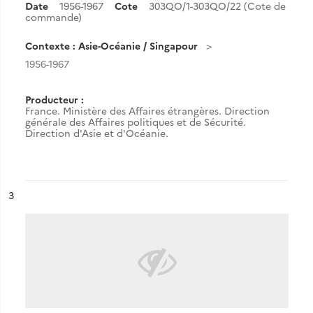
Date
1956-1967
Cote
303QO/1-303QO/22 (Cote de
commande)
Contexte : Asie-Océanie / Singapour
1956-1967
Producteur :
France. Ministère des Affaires étrangères. Direction
générale des Affaires politiques et de Sécurité.
Direction d'Asie et d'Océanie.
ésultat n°
3