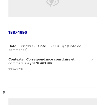
1887-1896
Date
1887-1896
Cote
309CCC/7 (Cote de
commande)
Contexte : Correspondance consulaire et
commerciale / SINGAPOUR
1887-1896
ésultat n°
6