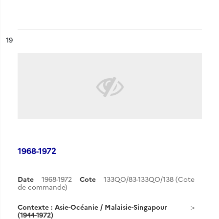
ésultat n°
19
1968-1972
Date
1968-1972
Cote
133QO/83-133QO/138 (Cote
de commande)
Contexte : Asie-Océanie / Malaisie-Singapour
(1944-1972)