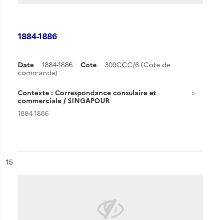
1884-1886
Date
1884-1886
Cote
309CCC/6 (Cote de
commande)
Contexte : Correspondance consulaire et
commerciale / SINGAPOUR
1884-1886
ésultat n°
15