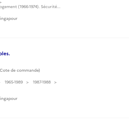
gement (1966-1974). Sécurité...
Singapour
bles.
 (Cote de commande)
1965-1989
1987-1988
Singapour