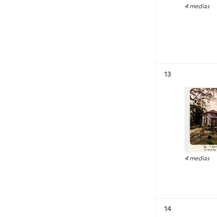
4 medias
Résultat n°
13
4 medias
Résultat n°
14