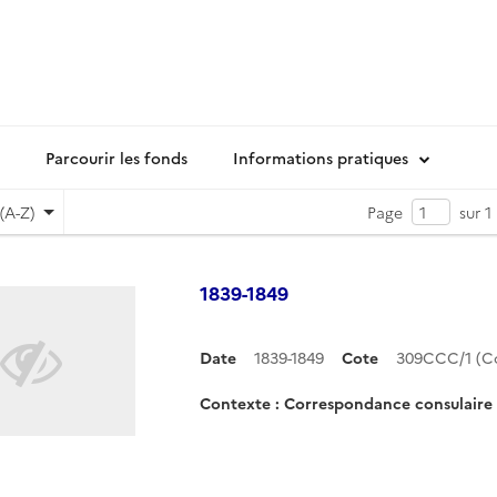
Parcourir les fonds
Informations pratiques
(A-Z)
Page
sur 1
1839-1849
Date
1839-1849
Cote
309CCC/1 (C
Contexte : Correspondance consulair