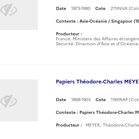
Date
1973-1980
Cote
211INVA (Co
Contexte : Asie-Océanie / Singapour (1
Producteur :
France. Ministère des Affaires étrangère
Sécurité. Direction d'Asie et d'Océanie
Papiers Théodore-Charles MEYER
Date
1868-1903
Cote
116PAAP (Co
Contexte : Papiers Théodore-Charles M
Producteur :
MEYER, Théodore-Charle