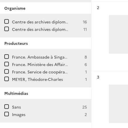
Résultat n°
2
Organisme
Centre des archives diplomatiques de La Courneuve
16
Centre des archives diplomatiques de Nantes
11
Producteurs
France. Ambassade à Singapour
8
France. Ministère des Affaires étrangères. Direction générale des Affaires politiques et de Sécurité. Direction d'Asie et d'Océanie.
6
France. Service de coopération et d'action culturelle à Singapour
1
Résultat n°
3
MEYER, Théodore-Charles
1
Multimédias
Sans
25
Images
2