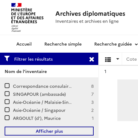
Recherche simple
Recherche guidée
Archives diplomatiques
Filtrer les résultats
Cote 
Résultat n°
Nom de l'inventaire
1
Correspondance consulaire et commerciale / SINGAPOUR
8
SINGAPOUR (ambassade)
7
Asie-Océanie / Malaisie-Singapour (1944-1972)
3
Asie-Océanie / Singapour
2
ARGOULT (d'), Maurice
1
Afficher plus