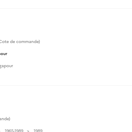
(Cote de commande)
pour
ngapour
ande)
1965-1989
1989