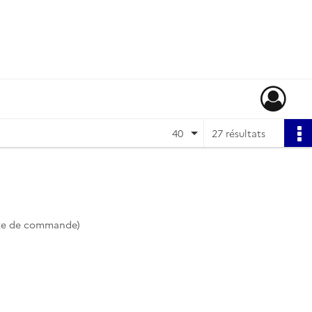
40
27 résultats
te de commande)