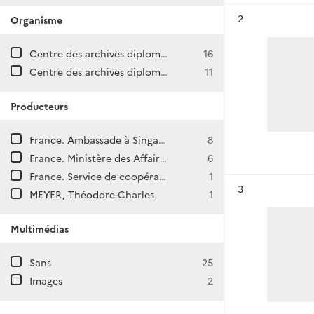
Résultat n°
2
Organisme
Centre des archives diplomatiques de La Courneuve
16
Centre des archives diplomatiques de Nantes
11
Producteurs
France. Ambassade à Singapour
8
France. Ministère des Affaires étrangères. Direction générale des Affaires politiques et de Sécurité. Direction d'Asie et d'Océanie.
6
France. Service de coopération et d'action culturelle à Singapour
1
Résultat n°
3
MEYER, Théodore-Charles
1
Multimédias
Sans
25
Images
2