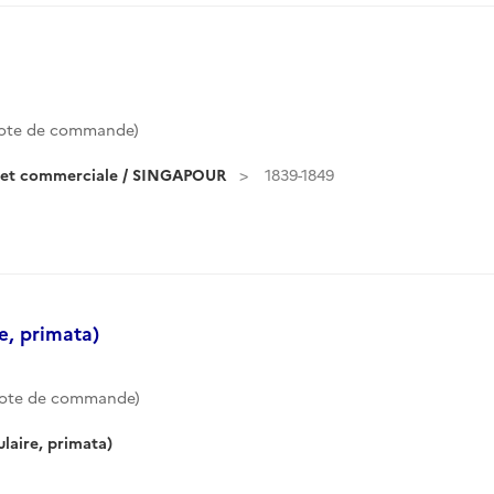
ote de commande)
e et commerciale / SINGAPOUR
1839-1849
e, primata)
Cote de commande)
laire, primata)