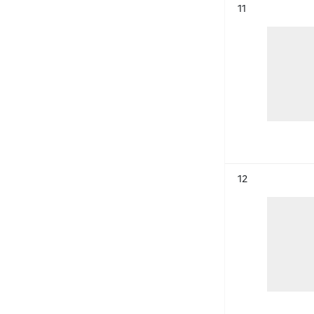
Résultat n°
11
Résultat n°
12