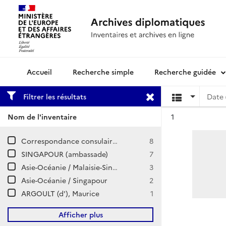
Recherche simple
Recherche guidée
Archives diplomatiques
Filtrer les résultats
Date 
Résultat n°
Nom de l'inventaire
1
Correspondance consulaire et commerciale / SINGAPOUR
8
SINGAPOUR (ambassade)
7
Asie-Océanie / Malaisie-Singapour (1944-1972)
3
Asie-Océanie / Singapour
2
ARGOULT (d'), Maurice
1
Afficher plus